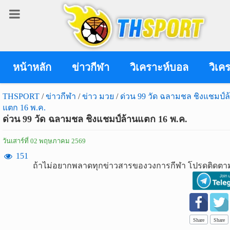
เข้า
สู่
ระบบ
หน้าหลัก
ข่าวกีฬา
วิเคราะห์บอล
วิเค
THSPORT
/
ข่าวกีฬา
/
ข่าว มวย
/
ด่วน 99 วัด ฉลามชล ชิงแชมป์ล
แตก 16 พ.ค.
เข้าสู่ระบบ
ด่วน 99 วัด ฉลามชล ชิงแชมป์ล้านแตก 16 พ.ค.
เข้าสู่ระบบด้วย facebook
วันเสาร์ที่ 02 พฤษภาคม 2569
สมัคร
151
ถ้าไม่อยากพลาดทุกข่าวสารของวงการกีฬา โปรดติดตาม
สมาชิก
ข่าว
กีฬา
Share
Share