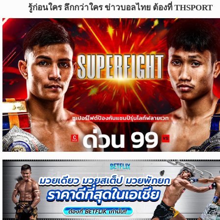
ข่าว
รู้ก่อนใคร ลึกกว่าใคร ข่าวบอลไทย ต้องที่ THSPORT
บอล
ไทย
ข่าว
ฟุตบอล
ต่าง
ประเทศ
ข่าว
NBA
ข่าว
NFL
คอ
ลัม
นิ
สต์