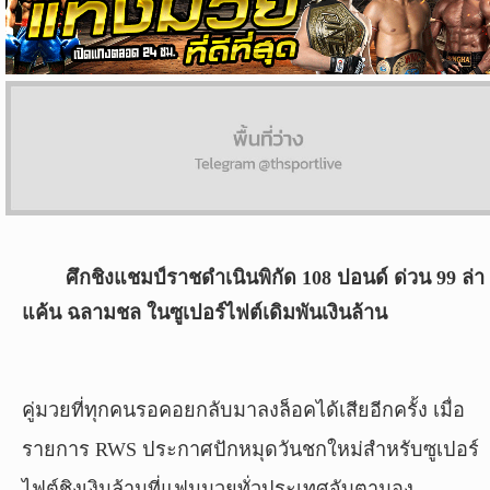
ผล
บอล
สด
Copyright
©
24
AUG
2017
ศึกชิงแชมป์ราชดำเนินพิกัด 108 ปอนด์ ด่วน 99 ล่า
-
2026
แค้น ฉลามชล ในซูเปอร์ไฟต์เดิมพันเงินล้าน
TH
Sport
,
All
rights
คู่มวยที่ทุกคนรอคอยกลับมาลงล็อคได้เสียอีกครั้ง เมื่อ
reserved.
รายการ RWS ประกาศปักหมุดวันชกใหม่สำหรับซูเปอร์
ไฟต์ชิงเงินล้านที่แฟนมวยทั่วประเทศจับตามอง