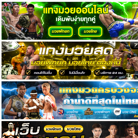
วิเคราะห์
บอล
วิเคราะห์
NFL
วิเคราะห์
NBA
ทีเด็ด
บอล
แกล
ล
อรี่
สาว
งาม