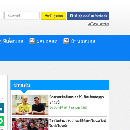
เข้าสู่ระบบ
เข้าสู่ระบบด้วย facebook
สมัครสมาชิก
ทีเด็ดบอล
ผลบอลสด
บ้านผลบอล
ข่าวเด่น
 :
นิวคาสเซิ่ลยืนยันฮอร์นิเช็คเซ็นสัญญา
ยาว5ปี
วันจันทร์ที่ 03 สิงหาคม 2569
อีราโอล่ามองบวกหงส์ได้บทเรียนหวังฟ
ริมปงไม่หนัก