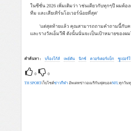
ในซีซั่น 2026 เพิ่มเติมว่า 'เช่นเดียวกับทุกๆปี ผมต
ทีม และเสียเทิร์นโอเวอร์น้อยที่สุด'
'แต่สุดท้ายแล้ว คุณสามารถถามคำถามนี้กับคว
และรางวัลเอ็มวีพี ดังนั้นนั่นจะเป็นเป้าหมายของผม
คำค้นหา :
บร็องโก้ส์
เพย์ตัน
นิกซ์
ควอร์เตอร์แบ็ก
ซููเปอร์
0
0
TH SPORT
เว็บไซต์
ข่าวกีฬา
อัพเดทข่าวอเมริกันฟุตบอล
NFL
ทุกวันท