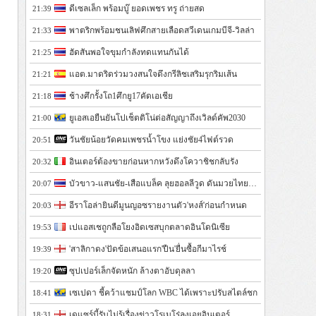
ดีเซลเล็ก พร้อมบู๊ ยอดเพชร ทรู ถ่ายสด
21:39
พาตริกพร้อมชนเลิฟศึกสายเลือดสวีเดนเกมบีจี-วิลล่า
21:33
ฮัดสันพอใจขุมกำลังทดแทนกันได้
21:25
แอต.มาดริดร่วมวงสนใจดึงกรีลิชเสริมรุกริมเส้น
21:21
ช้างศึกรั้งโถ1ศึกยู17คัดเอเชีย
21:18
ยูเอสเอยืนยันโปเช็ตติโน่ต่อสัญญาถึงเวิลด์คัพ2030
21:00
วันชัยน้อยวัดคมเพชรน้ำโขง แย่งชัย4ไฟต์รวด
20:51
อินเตอร์ต้องขายก่อนหากหวังดึงโควาชิชกลับรัง
20:32
บัวขาว-แสนชัย-เสือแบล็ค ลุยฮอลลีวูด ดันมวยไทยสู่สากล
20:07
อีราโอล่ายินดีมูนญอซรายงานตัว'หงส์'ก่อนกำหนด
20:03
เปแอสเชถูกลือโยงอิดเซสบุกตลาดอินโดนิเซีย
19:53
'สาลิกาดง'ปัดข้อเสนอแรก'ปืน'ยื่นซื้อกีมาไรช์
19:39
ซุปเปอร์เล็กจัดหนัก ล้างตาอับดุลลา
19:20
เซเปดา ชี้คว้าแชมป์โลก WBC ได้เพราะปรับสไตล์ชก
18:41
เดแซร์บี้รับไม่รู้เรื่องข่าวโรเมโร่ลงเอยอินเตอร์
18:31