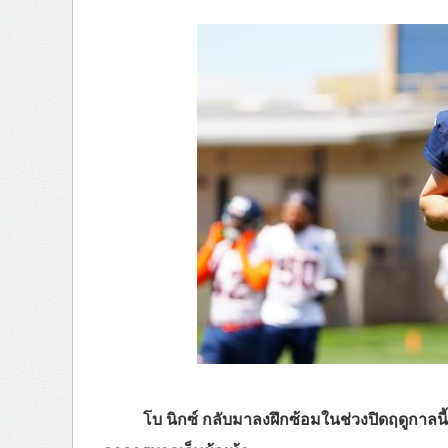
โบ นิกซ์ กลับมาลงฝึกซ้อมในช่วงปิดฤดูกาลนี้