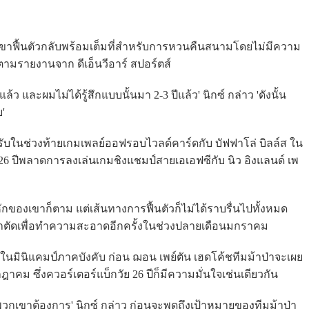
ว่าเขาฟื้นตัวกลับพร้อมเต็มที่สำหรับการหวนคืนสนามโดยไม่มีความ
 ตามรายงานจาก ดีเอ็นวีอาร์ สปอร์ตส์
และผมไม่ได้รู้สึกแบบนั้นมา 2-3 ปีแล้ว' นิกซ์ กล่าว 'ดังนั้น
ย'
ด้รับในช่วงท้ายเกมเพลย์ออฟรอบไวลด์คาร์ดกับ บัฟฟาโล่ บิลล์ส ใน
 26 ปีพลาดการลงเล่นเกมชิงแชมป์สายเอเอฟซีกับ นิว อิงแลนด์ เพ
่หักของเขาก็ตาม แต่เส้นทางการฟื้นตัวก็ไม่ได้ราบรื่นไปทั้งหมด
าตัดเพื่อทำความสะอาดอีกครั้งในช่วงปลายเดือนมกราคม
ในมินิแคมป์ภาคบังคับ ก่อน ฌอน เพย์ตัน เฮดโค้ชทีมม้าป่าจะเผย
าคม ซึ่งควอร์เตอร์แบ็กวัย 26 ปีก็มีความมั่นใจเช่นเดียวกัน
าพวกเขาต้องการ' นิกซ์ กล่าว ก่อนจะพูดถึงเป้าหมายของทีมม้าป่า