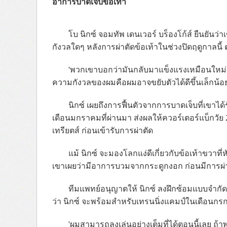
อาการบาดเจ็บข้อเท้า
โบ นิกซ์ จอมทัพ เดนเวอร์ บร็องโก้ส์ ยืนยัน
กังวลใดๆ หลังการผ่าตัดข้อเท้าในช่วงปิดฤดูกาลนี้
'พวกเขาบอกว่ามันกลับมาแข็งแรงเหมือนใหม่แล้ว 
ความกังวลของผมคือผมอาจขยับตัวได้ดีขึ้นเล็กน้อ
นิกซ์ เผยถึงการฟื้นตัวจากการบาดเจ็บที่เขาไ
เดือนมกราคมที่ผ่านมา ส่งผลให้ควอร์เตอร์แบ็กวัย
เทรียตส์ ก่อนเข้ารับการผ่าตัด
แม้ นิกซ์ จะมองโลกแง่ดีเกี่ยวกับข้อเท้าขวาที
เขาเผยว่ามีอาการบวมจากกระดูกงอก ก่อนมีการผ่
ทีมแพทย์อนุญาตให้ นิกซ์ ลงฝึกซ้อมแบบจำกัด
ว่า นิกซ์ จะพร้อมสำหรับเทรนนิ่งแคมป์ในเดือนกรกฎ
'ผมสามารถลงเล่นอย่างเต็มที่ได้ตอนนี้เลย ถ้