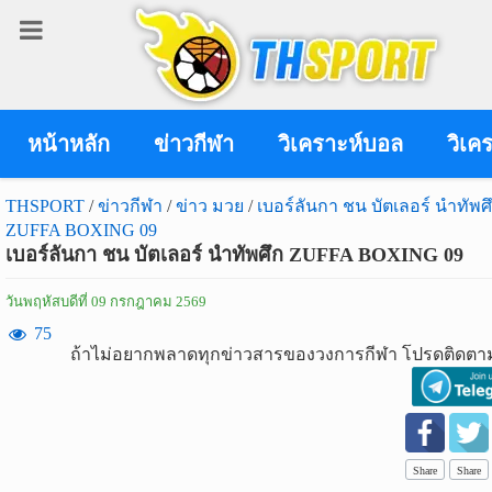
เข้า
สู่
ระบบ
หน้าหลัก
ข่าวกีฬา
วิเคราะห์บอล
วิเค
THSPORT
/
ข่าวกีฬา
/
ข่าว มวย
/
เบอร์ลันกา ชน บัตเลอร์ นำทัพศ
ZUFFA BOXING 09
เข้าสู่ระบบ
เบอร์ลันกา ชน บัตเลอร์ นำทัพศึก ZUFFA BOXING 09
เข้าสู่ระบบด้วย facebook
วันพฤหัสบดีที่ 09 กรกฎาคม 2569
สมัคร
75
ถ้าไม่อยากพลาดทุกข่าวสารของวงการกีฬา โปรดติดตาม
สมาชิก
ข่าว
กีฬา
Share
Share