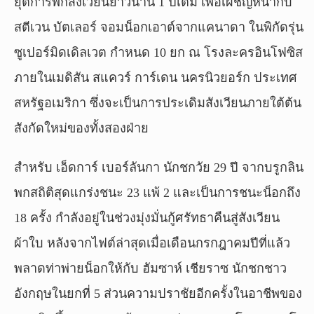
ยุติการพักสังเวียนยาวนาน 1 ปีเต็ม เพื่อเผชิญหน้ากับ
สตีเวน บัตเลอร์ จอมน็อกเอาต์จากแคนาดา ในพิกัดรุ่น
ซูเปอร์มิดเดิลเวต กำหนด 10 ยก ณ โรงละครอินโฟซิส
ภายในเมดิสัน สแควร์ การ์เดน นครนิวยอร์ก ประเทศ
สหรัฐอเมริกา ซึ่งจะเป็นการประเดิมสังเวียนภายใต้ต้น
สังกัดใหม่ของทั้งสองฝ่าย
สำหรับ เอ็ดการ์ เบอร์ลันกา นักชกวัย 29 ปี จากบรูกลิน
พกสถิติสุดแกร่งชนะ 23 แพ้ 2 และเป็นการชนะน็อกถึง
18 ครั้ง กำลังอยู่ในช่วงมุ่งมั่นกู้ศรัทธาคืนสู่สังเวียน
ผ้าใบ หลังจากไฟต์ล่าสุดเมื่อเดือนกรกฎาคมปีที่แล้ว
พลาดท่าพ่ายน็อกให้กับ ฮัมซาห์ เชียราซ นักชกชาว
อังกฤษในยกที่ 5 ส่วนความปราชัยอีกครั้งในอาชีพของ