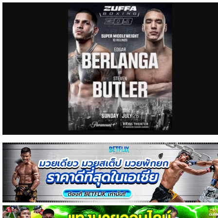
ข่าว
บอล
ไทย
ข่าว
ฟุตบอล
ต่าง
ประเทศ
ข่าว
NBA
ข่าว
NFL
คอ
ลัม
นิ
สต์