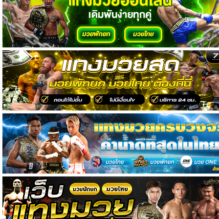
วิเคราะห์
บอล
วิเคราะห์
NFL
วิเคราะห์
NBA
ทีเด็ด
บอล
แกล
ล
อรี่
สาว
งาม