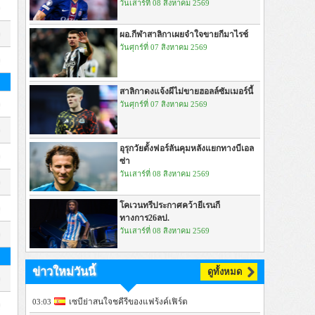
วันเสาร์ที่ 08 สิงหาคม 2569
ผอ.กีฬาสาลิกาเผยจำใจขายกีมาไรช์
วันศุกร์ที่ 07 สิงหาคม 2569
สาลิกาดงแจ้งผีไม่ขายฮอลล์ซัมเมอร์นี้
วันศุกร์ที่ 07 สิงหาคม 2569
อุรุกวัยตั้งฟอร์ลันคุมหลังแยกทางบีเอล
ซ่า
วันเสาร์ที่ 08 สิงหาคม 2569
โคเวนทรีประกาศคว้ายีเรนกี
ทางการ26ลป.
วันเสาร์ที่ 08 สิงหาคม 2569
ข่าวใหม่วันนี้
ดูทั้งหมด
เซบีย่าสนใจชคีรีของแฟร้งค์เฟิร์ต
03:03