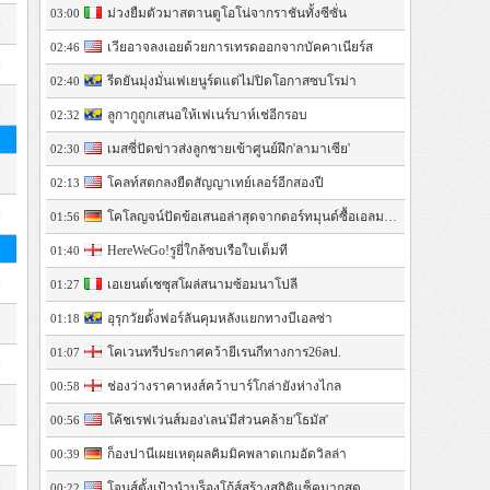
ม่วงยืมตัวมาสตานตูโอโน่จากราชันทั้งซีซั่น
03:00
เวียอาจลงเอยด้วยการเทรดออกจากบัคคาเนียร์ส
02:46
รีดยันมุ่งมั่นเฟเยนูร์ดแต่ไม่ปิดโอกาสซบโรม่า
02:40
ลูกากูถูกเสนอให้เฟเนร์บาห์เช่อีกรอบ
02:32
เมสซี่ปัดข่าวส่งลูกชายเข้าศูนย์ฝึก'ลามาเซีย'
02:30
โคลท์สตกลงยืดสัญญาเทย์เลอร์อีกสองปี
02:13
โคโลญจน์ปัดข้อเสนอล่าสุดจากดอร์ทมุนด์ซื้อเอลมาลา
01:56
HereWeGo!รูยี่ใกล้ซบเรือใบเต็มที
01:40
เอเยนต์เชซุสโผล่สนามซ้อมนาโปลี
01:27
อุรุกวัยตั้งฟอร์ลันคุมหลังแยกทางบีเอลซ่า
01:18
โคเวนทรีประกาศคว้ายีเรนกีทางการ26ลป.
01:07
ช่องว่างราคาหงส์คว้าบาร์โกล่ายังห่างไกล
00:58
โค้ชเรฟเว่นส์มอง'เลน'มีส่วนคล้าย'โธมัส'
00:56
ก็องปานีเผยเหตุผลคิมมิคพลาดเกมอัดวิลล่า
00:39
โจนส์ตั้งเป้านำบร็องโก้ส์สร้างสถิติแซ็คมากสุด
00:22