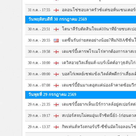
อลอนโซ่ชอบลาครัวซ์แต่ขอหั่นเซนเตอร์
31 ก.ค. - 17:55
วันพฤหัสบดีที่ 30 กรกฎาคม 2569
โตนาลีรับตัดสินใจแค่10นาทีย้ายซบสเปอ
30 ก.ค. - 23:51
แดซึ่นรับถ่ายสดอย่างน้อย7ทีมNBAซีซั่นใ
30 ก.ค. - 20:55
เดแซร์บี้เคารพโรเมโร่หากต้องการลาสเ
30 ก.ค. - 19:58
เดวิสอวยวิลเลี่ยมส์-แบร์เน็ตต์อาวุธลับไก่
30 ก.ค. - 10:00
บอสไก่เพลย์เซฟแข้งเวิลด์คัพดีกว่าเสี่ยงเด
30 ก.ค. - 09:00
เดแซร์บี้ยันมาเตอุสแค่น่องล้าคาดซ้อมวี
30 ก.ค. - 07:08
วันพุธที่ 29 กรกฎาคม 2569
เดแซร์บี้อยากเห็นเบิร์กวาลล์อยู่สเปอร์สต่
29 ก.ค. - 21:35
สเปอร์สจบไม่คมอุ่นเจ๊าซิดนี่ย์1-1ก่อนด
29 ก.ค. - 19:17
กิทเท่นส์หวังสกอร์ปรี-ซีซั่นมัดใจอลอนโซ
29 ก.ค. - 13:37