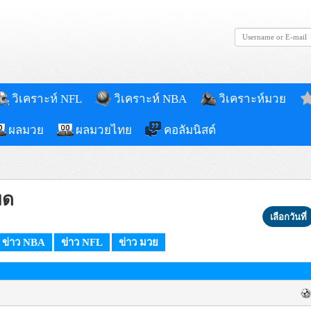
วิเคราะห์ NFL
วิเคราะห์ NBA
วิเคราะห์มวย
ผลมวย
ผลมวยไทย
คอลัมนิสต์
มด
เลือกวันที่
ข่าว NBA
ข่าว NFL
ข่าว มวย