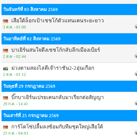
แกล
วันจันทร์ที่ 03 สิงหาคม 2569
ล
อรี่
เสือใต้ล็อกเป้าเชชโก้ตัวแทนเคนระยะยาว
สาว
3 ส.ค. - 01:00
งาม
วันอาทิตย์ที่ 02 สิงหาคม 2569
ผล
บาเยิร์นสนใจดึงเชชโก้กลับลีกเมืองเบียร์
บอล
2 ส.ค. - 02:44
สด
ม่วงตามสองไล่ตีเจ๊าราชัน2-2อุ่นเกือก
2 ส.ค. - 01:12
Copyright
วันพุธที่ 29 กรกฎาคม 2569
©
24
บิ๊กบาเยิร์นเปรยเคนกลับมาเรียกต่อสัญญา
AUG
29 ก.ค. - 14:41
2017
-
วันเสาร์ที่ 25 กรกฎาคม 2569
2026
การ์โดโซ่ปลื้มลงซ้อมกับทีมชุดใหญ่เสือใต้
TH
25 ก.ค. - 04:03
Sport
,