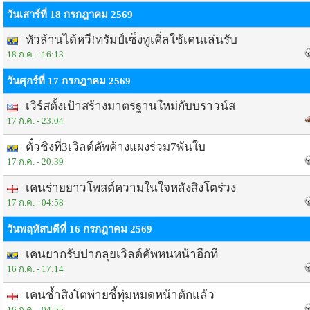
วันเสาร์ที่ 18 กรกฎาคม 2569
หัวล้านได้หวี!ทรัมป์เซ็งทูเคิ่ลใช้เคนเล่นรับ
18 ก.ค. - 16:13
วันศุกร์ที่ 17 กรกฎาคม 2569
เวิร์สตั้งเป้าสร้างมาตรฐานใหม่กับบราวน์ส
17 ก.ค. - 23:04
ตั๋วชิงที่3เวิลด์คัพค้างแผงร่วม7พันใบ
17 ก.ค. - 20:39
เคนร่ายยาวโพสต์ความในใจหลังสิงโตร่วง
17 ก.ค. - 04:58
วันพฤหัสบดีที่ 16 กรกฎาคม 2569
เคนยากรับปากลุยเวิลด์คัพหนหน้าอีกที
16 ก.ค. - 17:14
เคนช้ำสิงโตพ่ายชี้ทุ่มหมดหน้าตักแล้ว
16 ก.ค. - 04:55