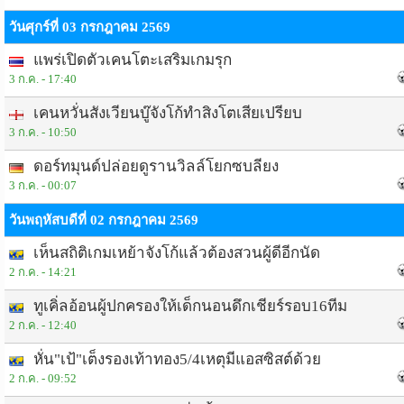
วันศุกร์ที่ 03 กรกฎาคม 2569
แพร่เปิดตัวเคนโตะเสริมเกมรุก
3 ก.ค. - 17:40
เคนหวั่นสังเวียนบู๊จังโก้ทำสิงโตเสียเปรียบ
3 ก.ค. - 10:50
ดอร์ทมุนด์ปล่อยดูรานวิลล์โยกซบลียง
3 ก.ค. - 00:07
วันพฤหัสบดีที่ 02 กรกฎาคม 2569
เห็นสถิติเกมเหย้าจังโก้แล้วต้องสวนผู้ดีอีกนัด
2 ก.ค. - 14:21
ทูเคิ่ลอ้อนผู้ปกครองให้เด็กนอนดึกเชียร์รอบ16ทีม
2 ก.ค. - 12:40
หั่น"เป้"เต็งรองเท้าทอง5/4เหตุมีแอสซิสต์ด้วย
2 ก.ค. - 09:52