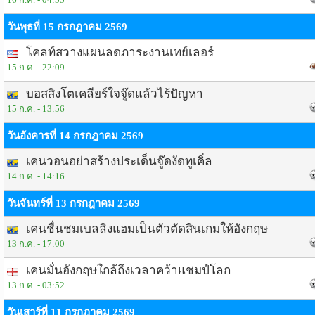
วันพุธที่ 15 กรกฎาคม 2569
โคลท์สวางแผนลดภาระงานเทย์เลอร์
15 ก.ค. - 22:09
บอสสิงโตเคลียร์ใจจู๊ดแล้วไร้ปัญหา
15 ก.ค. - 13:56
วันอังคารที่ 14 กรกฎาคม 2569
เคนวอนอย่าสร้างประเด็นจู๊ดงัดทูเคิ่ล
14 ก.ค. - 14:16
วันจันทร์ที่ 13 กรกฎาคม 2569
เคนชื่นชมเบลลิงแฮมเป็นตัวตัดสินเกมให้อังกฤษ
13 ก.ค. - 17:00
เคนมั่นอังกฤษใกล้ถึงเวลาคว้าแชมป์โลก
13 ก.ค. - 03:52
วันเสาร์ที่ 11 กรกฎาคม 2569