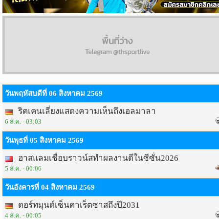
คอ
ลัม
นิ
สต์
วิเคราะห์
บอล
วันพฤหัสบดีที่ 06 สิงหาคม 2569
ริคเคนเลี่ยงแสดงความเห็นถึงเอลมาลา
วิเคราะห์
6 ส.ค. - 03:03
NFL
วันพุธที่ 05 สิงหาคม 2569
วิเคราะห์
ฮาสแลมเชื่อบราวน์สทำผลงานดีในซีซั่น2026
NBA
5 ส.ค. - 00:06
วันอังคารที่ 04 สิงหาคม 2569
ทีเด็ด
บอล
ดอร์ทมุนด์เซ็นคาเร็ตซาสถึงปี2031
4 ส.ค. - 00:05