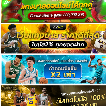
วิเคราะห์
บอล
วิเคราะห์
NFL
วิเคราะห์
NBA
ทีเด็ด
บอล
แกล
ล
อรี่
สาว
งาม