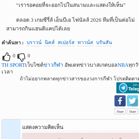
“เรารอคอยที่จะออกไปในสนามและแสดงให้เห็น”
ตลอด
3
เกมซีรี่ส์
เอ็นบีเอ
ไฟนัลส์
2026
ทีมที่เป็นต่อไม่
สามารถกินแฮนดิแคปได้เลย
บราวน์
นิคส์
สเปอร์ส
ทาวน์ส
บรันสัน
คำค้นหา :
0
0
TH SPORT
เว็บไซต์
ข่าวกีฬา
อัพเดทข่าวบาสเกตบอล
NBA
ทุกว
เวลา
ถ้าไม่อยากพลาดทุกข่าวสารของวงการกีฬา โปรดติดตาม
Share
Share
แสดงความคิดเห็น