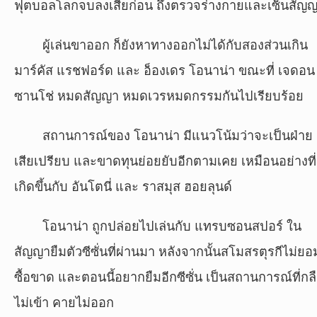
ฟุตบอลโลกจบลงเสียก่อน ถึงตรวจร่างกายและเซ็นสัญ
ผู้เล่นขาออก ก็ยังหาทางออกไม่ได้กับสองส่วนเกิน
มาร์คัส แรชฟอร์ด และ อ็องเดร โอนาน่า ขณะที่ เจดอน
ซานโช่ หมดสัญญา หมดเวรหมดกรรมกันไปเรียบร้อย
สถานการณ์ของ โอนาน่า มีแนวโน้มว่าจะเป็นฝ่าย
เสียเปรียบ และขาดทุนย่อยยับอีกตามเคย เหมือนอย่างที่
เกิดขึ้นกับ อันโตนี่ และ ราสมุส ฮอยลุนด์
โอนาน่า ถูกปล่อยไปเล่นกับ แทรบซอนสปอร์ ใน
สัญญายืมตัวซีซั่นที่ผ่านมา หลังจากนั้นสโมสรตุรกีไม่ยอ
ซื้อขาด และตอนนี้อยากยืมอีกซีซั่น เป็นสถานการณ์ที่กล
ไม่เข้า คายไม่ออก