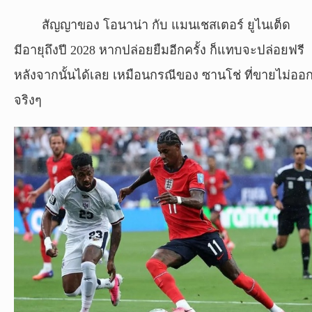
สัญญาของ โอนาน่า กับ แมนเชสเตอร์ ยูไนเต็ด
มีอายุถึงปี 2028 หากปล่อยยืมอีกครั้ง ก็แทบจะปล่อยฟรี
หลังจากนั้นได้เลย เหมือนกรณีของ ซานโช่ ที่ขายไม่ออ
จริงๆ