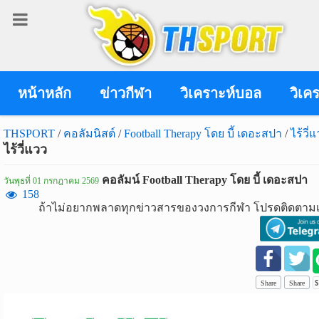
เข้า
สู่
ระบบ
หน้าหลัก
ข่าวกีฬา
วิเคราะห์บอล
วิเค
THSPORT
/
คอลัมนิสต์
/
Football Therapy โดย บี้ เดอะสปา
/
ไร้วี่
ไร้วี่แวว
เข้าสู่ระบบ
คอลัมน์ Football Therapy โดย บี้ เดอะสปา
วันพุธที่ 01 กรกฎาคม 2569
เข้าสู่ระบบด้วย facebook
158
ถ้าไม่อยากพลาดทุกข่าวสารของวงการกีฬา โปรดติดตามเ
สมัคร
สมาชิก
ข่าว
Share
Share
กีฬา