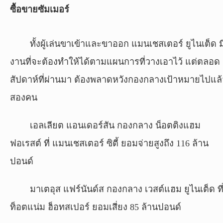
ซื้อขายซัมเมอร์
วิเคราะห์
บอล
ทั้งผู้เล่นขาเข้าและขาออก แมนเชสเตอร์ ยูไนเต็ด ม
งานที่จะต้องทำให้ได้ตามแผนการที่วางเอาไว้ แต่ตลอด
วิเคราะห์
NFL
สัปดาห์ที่ผ่านมา ต้องพลาดหวังกองกลางเป้าหมายไปแล้
สองคน
วิเคราะห์
NBA
เอลเลียต แอนเดอร์สัน กองกลาง น็อตติงแฮม
ทีเด็ด
ฟอเรสต์ ที่ แมนเชสเตอร์ ซิตี้ ยอมจ่ายสูงถึง 116 ล้าน
บอล
ปอนด์
แกล
ล
มาเตอุส แฟร์นันด์ส กองกลาง เวสต์แฮม ยูไนเต็ด ที
อรี่
ท็อตแน่ม ฮ็อทสเปอร์ ยอมเสี่ยง 85 ล้านปอนด์
สาว
งาม