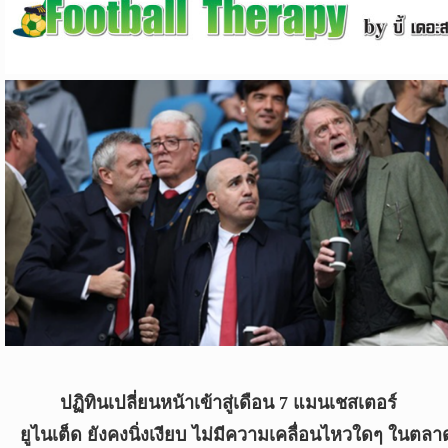
ข่าว
บอล
ไทย
ข่าว
ฟุตบอล
ต่าง
ประเทศ
ข่าว
NBA
ข่าว
NFL
คอ
ลัม
ปฏิทินเปลี่ยนหน้าเข้าสู่เดือน 7 แมนเชสเตอร์
นิ
ยูไนเต็ด ยังคงนิ่งเงียบ ไม่มีความเคลื่อนไหวใดๆ ในตลา
สต์