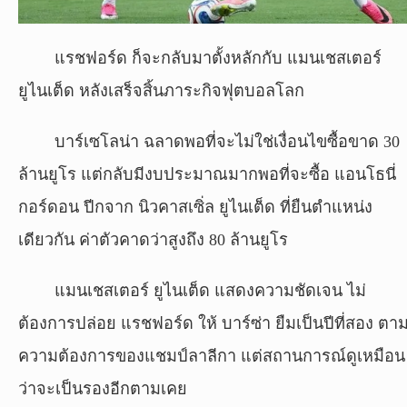
แรชฟอร์ด ก็จะกลับมาตั้งหลักกับ แมนเชสเตอร์
ยูไนเต็ด หลังเสร็จสิ้นภาระกิจฟุตบอลโลก
บาร์เซโลน่า ฉลาดพอที่จะไม่ใช่เงื่อนไขซื้อขาด 30
ล้านยูโร แต่กลับมีงบประมาณมากพอที่จะซื้อ แอนโธนี่
กอร์ดอน ปีกจาก นิวคาสเซิ่ล ยูไนเต็ด ที่ยืนตำแหน่ง
เดียวกัน ค่าตัวคาดว่าสูงถึง 80 ล้านยูโร
แมนเชสเตอร์ ยูไนเต็ด แสดงความชัดเจน ไม่
ต้องการปล่อย แรชฟอร์ด ให้ บาร์ซ่า ยืมเป็นปีที่สอง ตา
ความต้องการของแชมป์ลาลีกา แต่สถานการณ์ดูเหมือน
ว่าจะเป็นรองอีกตามเคย