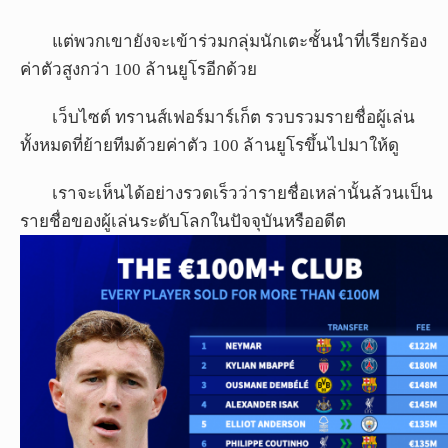
แต่พวกเขายังจะเข้าร่วมกลุ่มนักเตะชั้นนำที่เรียกร้อง
ผล
บอล
ค่าตัวสูงกว่า 100 ล้านยูโรอีกด้วย
สด
เว็บไซต์ ทรานส์เฟอร์มาร์เก็ต รวบรวมรายชื่อผู้เล่น
ทั้งหมดที่ย้ายทีมด้วยค่าตัว 100 ล้านยูโรขึ้นไปมาให้ดู
Copyright
©
24
เราจะเห็นได้อย่างรวดเร็วว่ารายชื่อเหล่านั้นล้วนเป็น
AUG
รายชื่อของผู้เล่นระดับโลกในปัจจุบันหรืออดีต
2017
-
2026
TH
Sport
,
All
rights
reserved.