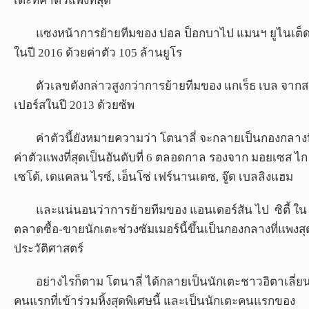
เตะที่ค่าตัวแพงที่สุด
แซงหน้าการย้ายทีมของ ปอล ป็อกบาไป แมนฯ ยูไนเต็
ในปี 2016 ด้วยค่าตัว 105 ล้านยูโร
ตัวเลขดังกล่าวสูงกว่าการย้ายทีมของ แกเร็ธ เบล จากส
เปอร์สในปี 2013 ด้วยซ้พ
ค่าตัวนี้ยังหมายความว่า โตนาลี่ จะกลายเป็นกองกลางท
ค่าตัวแพงที่สุดเป็นอันดับที่ 6 ตลอดกาล รองจาก มอยเซส ไก
เซโด้, เดแคลน ไรซ์, เอ็นโซ่ เฟร์นานเดซ, จู๊ด เบลลิงแฮม
และแน่นอนว่าการย้ายทีมของ แอนเดอร์สัน ไป ซิตี้ ใน
ตลาดซื้อ-ขายนักเตะช่วงซัมเมอร์นี้ขึ้นเป็นกองกลางที่แพงสุ
ประวัติศาสตร์
อย่างไรก็ตาม โตนาลี่ ได้กลายเป็นนักเตะชาวอิตาเลี่ย
คนแรกที่เข้าร่วมหิ้งสุดพิเศษนี้ และเป็นนักเตะคนแรกของ