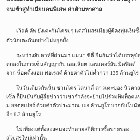
จนเข้าสู่ทำเนียบคนพิเศษ ค่าตัวมหาศาล
วิเคราะห์
บอล
เวิลด์ คัพ ยังเตะกันโครมๆ แต่สโมสรเมืองผู้ดีคงทุ่มเงินซื
วิเคราะห์
ตัวนักเตะกันอย่างไม่หยุดยั้ง
NFL
ระหว่างสัปดาห์ที่ผ่านมา แมนฯ ซิตี้ ยืนยันว่าได้บรรลุข้
วิเคราะห์
ตกลงในการเซ็นสัญญากับ เอลเลียต แอนเดอร์สัน มิดฟิลด์
NBA
จาก น็อตติ้งแฮม ฟอเรสต์ ด้วยค่าตัวไม่ต่ำกว่า 135 ล้านยูโร
ทีเด็ด
ในวันเดียวกันนั้น ซานโดร โตนาลี่ ดาวเตะของ นิวคา
บอล
เซิ่ล ก็ยืนยันกับผู้สื่อข่าวว่าเขากำลังจะย้ายไปร่วมทีมท็อตแน
ม ฮอตสเปอร์ ด้วยค่าตัวประมาณ 108 ล้านยูโร บวกกับโบนั
แกล
อีก 8.7 ล้านยูโร
ล
อรี่
ไม่เพียงแต่ทั้งสองคนจะทำลายสถิติการซื้อขายของ
สาว
งาม
สโมสรใหม่เท่านั้น