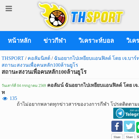
เข้า
สู่
ระบบ
หน้าหลัก
ข่าวกีฬา
วิเคราะห์บอล
วิเค
THSPORT
/
คอลัมนิสต์
/
ฉันอยากไปเหยียบแอนฟิลด์ โดย เจ.บาร์
สถานะสงวนเพื่อคนหลัก100ล้านยูโร
เข้าสู่ระบบ
สถานะสงวนเพื่อคนหลัก100ล้านยูโร
เข้าสู่ระบบด้วย facebook
คอลัมน์ ฉันอยากไปเหยียบแอนฟิลด์ โดย เจ.
วันเสาร์ที่ 04 กรกฎาคม 2569
ท
สมัคร
135
สมาชิก
ถ้าไม่อยากพลาดทุกข่าวสารของวงการกีฬา โปรดติดตามเ
ข่าว
กีฬา
Share
Share