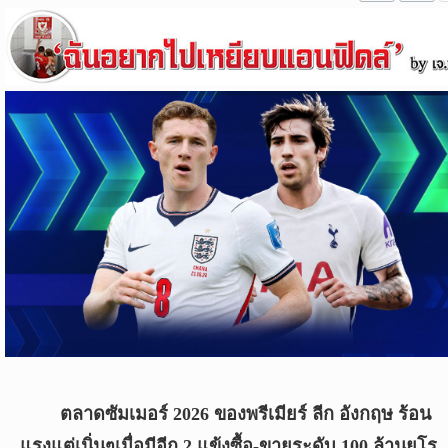
ข่าว
บอล
ไทย
ข่าว
ฟุตบอล
ต่าง
ประเทศ
ข่าว
NBA
ข่าว
NFL
คอ
ลัม
ตลาดซัมเมอร์ 2026 ของพรีเมียร์ ลีก อังกฤษ ร้อน
นิ
สต์
แรงแต่เนิ่นๆเมื่อมีอีก 2 แข้งซื้อ-ขายระดับ 100 ล้านยูโร