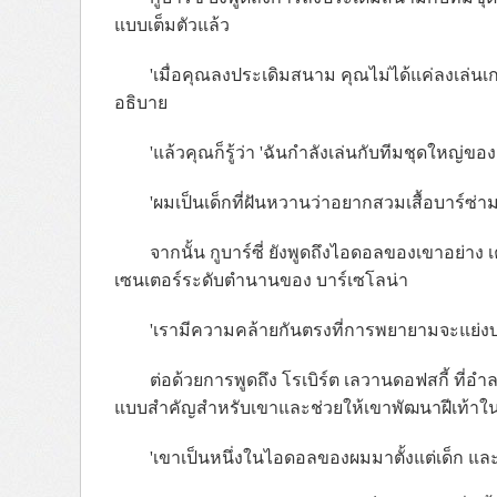
แบบเต็มตัวแล้ว
'เมื่อคุณลงประเดิมสนาม คุณไม่ได้แค่ลงเล่นเ
อธิบาย
'แล้วคุณก็รู้ว่า 'ฉันกำลังเล่นกับทีมชุดใหญ่ของ
'ผมเป็นเด็กที่ฝันหวานว่าอยากสวมเสื้อบาร์ซ่
จากนั้น กูบาร์ซี่ ยังพูดถึงไอดอลของเขาอย่า
เซนเตอร์ระดับตำนานของ บาร์เซโลน่า
'เรามีความคล้ายกันตรงที่การพยายามจะแย่ง
ต่อด้วยการพูดถึง โรเบิร์ต เลวานดอฟสกี้ ที่อ
แบบสำคัญสำหรับเขาและช่วยให้เขาพัฒนาฝีเท้าใ
'เขาเป็นหนึ่งในไอดอลของผมมาตั้งแต่เด็ก และใ