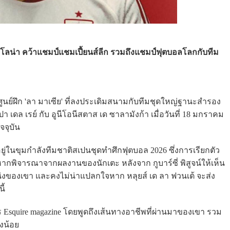
์เซโลน่า คว้าแชมป์แชมเปี้ยนส์ลีก รวมถึงแชมป์ฟุตบอลโลกกับทีม
ากศูนย์ฝึก 'ลา มาเซีย' ที่ลงประเดิมสนามกับทีมชุดใหญ่ฐานะสำรอง
ปา เดล เรย์ กับ อูนีโอนีสตาส เด ซาลามังก้า เมื่อวันที่ 18 มกราคม
จจุบัน
ี่อยู่ในขุมกำลังทีมชาติสเปนชุดทำศึกฟุตบอล 2026 ซึ่งการเรียกตัว
หากพิจารณาจากผลงานของนักเตะ หลังจาก กูบาร์ซี่ พิสูจน์ให้เห็น
น่งของเขา และคงไม่น่าแปลกใจหาก หลุยส์ เด ลา ฟวนเต้ จะส่ง
ี้
 Esquire magazine โดยพูดถึงเส้นทางอาชีพที่ผ่านมาของเขา รวม
ังน้อย