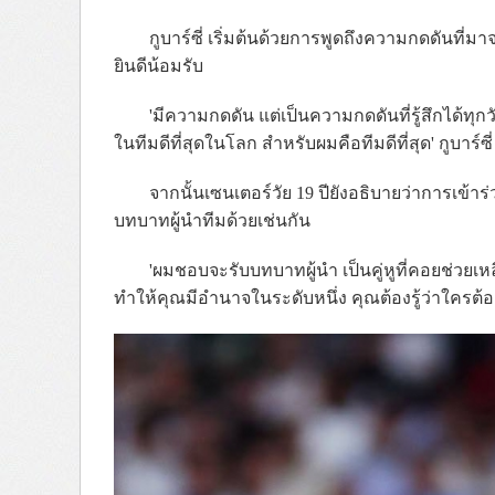
กูบาร์ซี่ เริ่มต้นด้วยการพูดถึงความกดดันที่ม
ยินดีน้อมรับ
'มีความกดดัน แต่เป็นความกดดันที่รู้สึกได้ทุกวั
ในทีมดีที่สุดในโลก สำหรับผมคือทีมดีที่สุด' กูบาร์ซี
จากนั้นเซนเตอร์วัย 19 ปียังอธิบายว่าการเข้า
บทบาทผู้นำทีมด้วยเช่นกัน
'ผมชอบจะรับบทบาทผู้นำ เป็นคู่หูที่คอยช่วยเ
ทำให้คุณมีอำนาจในระดับหนึ่ง คุณต้องรู้ว่าใครต