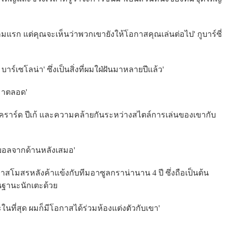
กมแรก แต่คุณจะเห็นว่าพวกเขายังให้โอกาสคุณเล่นต่อไป' กูบาร์ซี่
 บาร์เซโลน่า' ซึ่งเป็นสิ่งที่ผมใฝ่ฝันมาหลายปีแล้ว'
ามาตลอด'
ง เคราร์ด ปีเก้ และความคล้ายกันระหว่างสไตล์การเล่นของเขากับ
บอลจากด้านหลังเสมอ'
ำลาสโมสรหลังค้าแข้งกับทีมอาซูลกราน่านาน 4 ปี ซึ่งถือเป็นต้น
นฐานะนักเตะด้วย
นที่สุด ผมก็มีโอกาสได้ร่วมห้องแต่งตัวกับเขา'