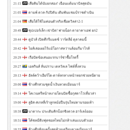
เสือคิมได้นับยกสอง! เฉือนแต้มนาบิลสุดมัน
21:15
ดามพ์ ดวล กัปปิตัน เดิมพันแชมป์ราชดำเนิน
21:05
เสือใต้ใช้ไมค่อนตัวจริงเชือดวิลล่า2-1
21:04
ซุปเปอร์เล็ก เข่าบิด! พ่ายน็อก ดายาคาเอฟ ยก2
20:49
ดูบัวส์ เปิดศึกรีแมตช์ วาร์ดลีย์ ตุลาคมนี้
20:44
ไยส์เล่อเผยไร้แม้โอกาสหว่านล้อมกีมาไรส์
20:42
เรือปัดข้อเสนอแรกบาร์ซ่าซื้อโรดรี้
20:29
เอลกินส์ ลั่นปราบ เดลวัลเล ไฟต์ทิ้งทวน
20:27
ฮัลล์คว้าเฮียร์โต-ดาห์ลกลางหน้าหยกช่วยหนีตาย
20:13
ช้างศึกสวมชุดน้ำเงินหวดเมียนมาร์
20:00
โคเวนทรีหน้าหงายโดนปัดซื้อกุสตาโว่เที่ยวล่า
19:14
ลูอิส-สเกลลี่เร้าลูกหม้อปืนรุ่นใหม่ตามรอยเท้า
19:00
นาดากะ ประเดิมคิกบ็อกซิงดวล ฮาร์เลง์ออม
18:59
โค้ชหมีติงฟุตซอลไทยไม่กล้าเล่นแบบตัวเอง
18:51
ช้างศึกซ้อมครั้งสุดท้ายเตรียมดวลเมียนมาร์
18:33