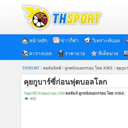
หน้าหลัก
ข่าวกีฬา
วิเคราะห์บอล
ตารางบอล
ราคามวย
ทีเด็ดมวย
THSPORT
/
คอลัมนิสต์
/
ลูกหนังนอกกรอบ โดย JOKE
/
คุยกูบ
คุยกูบาร์ซี่ก่อนฟุตบอลโลก
คอลัมน์ ลูกหนังนอกกรอบ โดย JOKE
วันศุกร์ที่ 29 พฤษภาคม 2569
442