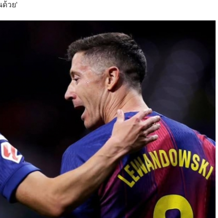
นด้วย'