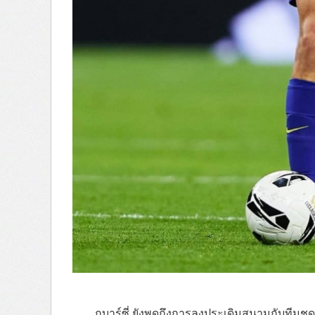
กูบาร์ซี่ ยังพูดถึงการลงประเดิมสนามกับทีมชุด