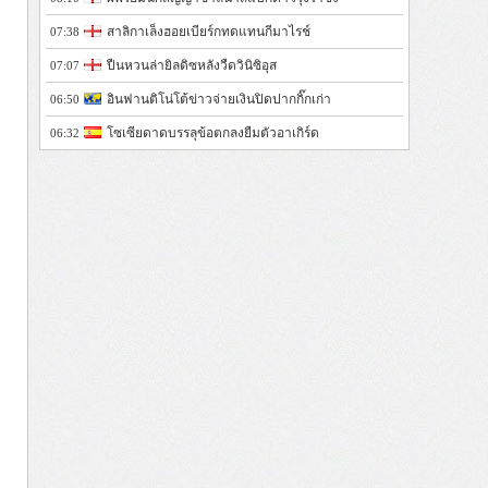
สาลิกาเล็งฮอยเบียร์กทดแทนกีมาไรช์
07:38
ปืนหวนล่ายิลดิซหลังวืดวินิซิอุส
07:07
อินฟานติโน่โต้ข่าวจ่ายเงินปิดปากกิ๊กเก่า
06:50
โซเซียดาดบรรลุข้อตกลงยืมตัวอาเกิร์ด
06:32