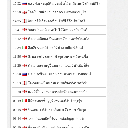
เอเอฟเอฟอนุมัติส.บอลยืนไว้อาลัยเหตุยิงที่เทพศิรินทร์นนฯ
15:32
โกลโบเผยปืนเรียกค่าตัวเชซุส20ล้านยูโร
14:50
ลิมปาร์ชี้เรือหลุดท็อปโฟร์ได้ถ้าเสียโรดรี้
14:25
วิลสันยันสาลิกาดงไม่ได้คิดปล่อยกิมาไรส์
13:41
ดิแอธเลติกเผยปืนแสบหวังปาดคว้าโรเมโร่
13:12
สื่อเลี่ยนเผยผีโอเคให้ม้าลายยืมเซิร์กเซ่
12:34
สิงห์อาจต้องลดค่าตัวกุสโตหากหวังคนซื้อ
11:56
ตำนานสกายชูปืนนอนมาแชมป์พรีเมียร์ลีก
11:28
ขายบัตรไทย-เมียนมาร์หน้าสนามบ่ายสองนี้
10:59
โอเว่นแนะปืนมองแรชฟอร์ดหลังชวด'วินิ'
10:53
เคลลี่ชี้ไก่ควรหาตัวรุกฝั่งซ้ายก่อนหอกเป้า
10:20
ผีพิจารณาซื้อลูกูมี่เซนเตอร์โบโลญญ่า
09:49
ปืนมองบาร์โกล่า-เอ็มบายอีกทางเสริมรุก
09:15
โรมาโน่เผยมิคกี้รับปากต่อสัญญาไก่แล้ว
08:44
ผีพร้อมฉีกสัญญาซาลีนาสแบ็กดาวรุ่งราซิ่ง
08:10