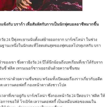
แข้งกับ บราก้า เพื่อสัมผัสกับการเป็นนักฟุตบอลอาชีพมากขึ้น
ัย 24 ปีพุ่งทะยานนับตั้งแต่ย้ายออกจาก บาร์เซโลน่า ในช่วง
งในฐานะหนึ่งในนักเตะที่โดดเด่นสุดของฟุตบอลโปรตุเกสกับ บรา
องเขา ซึ่งดาวยิงวัย 24 ปีได้นึกย้อนถึงบทเรียนที่เขาได้รับจาก
 ฮันซี่ ฟลิค เทรนเนอร์ชาวเยอรมันด้วยความชื่นชม
กราน่าด้วยความชื่นชอบ พร้อมทั้งเปิดเผยเรื่องราวเกี่ยวกับอดีต
ิร์ต เลวานดอฟสกี้ กองหน้าดาวดังชาวโปล
วลาที่เขาอยู่กับ บาร์เซโลน่า ซึ่งกองหน้าวัย 24 ปีตอบว่า 'ฟลิค ให้
ือการขอให้ โรเบิร์ต เลวานดอฟสกี้ เป็นเหมือนพ่อของผมใน