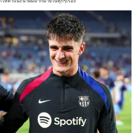
เขาให้คำแนะนำผมมากมายในทุกๆเรื่อง'