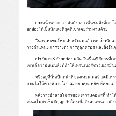
กองหน้าชาวกาตาลันยังกล่าวชื่นชมสิ่งที่เข
ยกย่องให้เป็นนักเตะดีสุดที่เขาเคยร่วมงานด้วย
'ในกรอบเขตโทษ สำหรับผมแล้ว เขาเป็นนักเตะ
วางตำแหน่ง การวางตัว การดูลูกครอส และสิ่งอื่น
เปา บิคตอร์ ยังยกย่อง ฟลิค ในเรื่องวิธีการที่
เขาเชื่อว่ามันเป็นสิ่งที่ทำให้เทรนเนอร์ชาวเยอรม
'จริงอยู่ที่นั่นเป็นหน้าที่ของเทรนเนอร์ แต่มี
และไม่ให้คำอธิบายใดๆ ผมขอบคุณ ฟลิค ที่คอยเอา
หลังการอำลาสโมสรของ เลวานดอฟสกี้ ทำให้เก
เห็นสโมสรเซ็นสัญญากับใครเพื่อดึงมาแทนดาวยิงชา