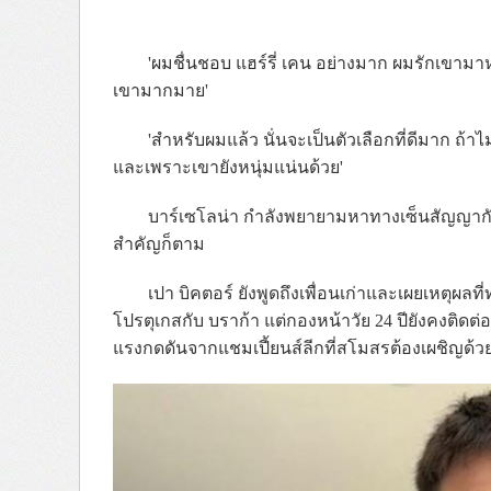
'ผมชื่นชอบ แฮร์รี่ เคน อย่างมาก ผมรักเขามา
เขามากมาย'
'สำหรับผมแล้ว นั่นจะเป็นตัวเลือกที่ดีมาก ถ้าไ
และเพราะเขายังหนุ่มแน่นด้วย'
บาร์เซโลน่า กำลังพยายามหาทางเซ็นสัญญากับ 
สำคัญก็ตาม
เปา บิคตอร์ ยังพูดถึงเพื่อนเก่าและเผยเหตุผล
โปรตุเกสกับ บราก้า แต่กองหน้าวัย 24 ปียังคงติดต่
แรงกดดันจากแชมเปี้ยนส์ลีกที่สโมสรต้องเผชิญด้ว