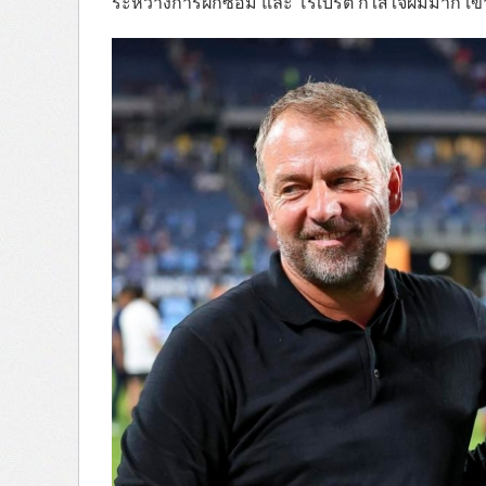
ระหว่างการฝึกซ้อม และ โรเบิร์ต ก็ใส่ใจผมมาก 