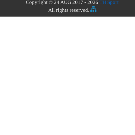
Copyright © 24 AUG 2017 - 2026
TH Sport
All rights reserved.