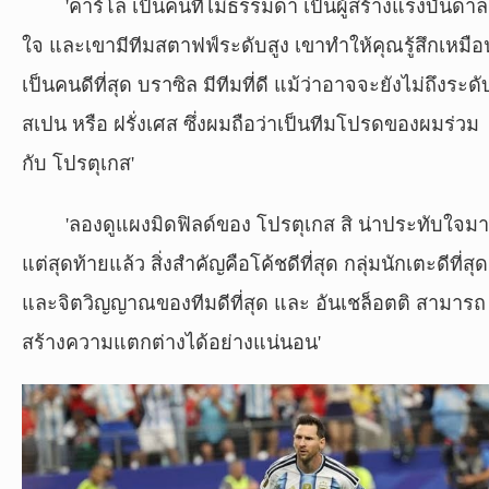
'คาร์โล เป็นคนที่ไม่ธรรมดา เป็นผู้สร้างแรงบันดาล
ใจ และเขามีทีมสตาฟฟ์ระดับสูง เขาทำให้คุณรู้สึกเหมือ
เป็นคนดีที่สุด บราซิล มีทีมที่ดี แม้ว่าอาจจะยังไม่ถึงระดั
สเปน หรือ ฝรั่งเศส ซึ่งผมถือว่าเป็นทีมโปรดของผมร่วม
กับ โปรตุเกส'
'ลองดูแผงมิดฟิลด์ของ โปรตุเกส สิ น่าประทับใจม
แต่สุดท้ายแล้ว สิ่งสำคัญคือโค้ชดีที่สุด กลุ่มนักเตะดีที่สุด
และจิตวิญญาณของทีมดีที่สุด และ อันเชล็อตติ สามารถ
สร้างความแตกต่างได้อย่างแน่นอน'