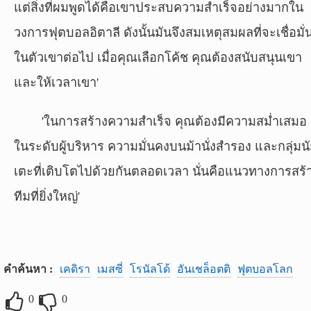
แต่สิ่งที่ผมพูดได้คือเขาประสบความสำเร็จอย่างมากใน
วงการฟุตบอลอิตาลี ดังนั้นมันจึงสมเหตุสมผลที่จะเชื่อมั่
ในตัวเขาต่อไป เมื่อคุณเลือกโค้ช คุณต้องสนับสนุนเขา
และให้เวลาเขา'
'ในการสร้างความสำเร็จ คุณต้องมีความสม่ำเสมอ
ในระดับผู้บริหาร ความมั่นคงบนม้านั่งสำรอง และกลุ่มน
เตะที่เติบโตไปด้วยกันตลอดเวลา นั่นคือแนวทางการสร้
ทีมที่ยิ่งใหญ่'
เคดิรา
เมสซี่
โรนัลโด้
อันเชล็อตติ
ฟุตบอลโลก
คำค้นหา :
0
0