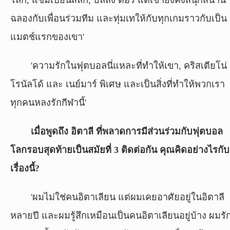
ฉลองกับเพื่อนร่วมทีม และทุ่มเทให้กับทุกเกมราวกับเป็น
แมตช์แรกของเขา'
'ความรักในฟุตบอลนี่แหละที่ทำให้เขา, คริสเตียโน่
โรนัลโด้ และ เนย์มาร์ พิเศษ และเป็นสิ่งที่ทำให้พวกเรา
ทุกคนหลงรักกีฬานี้'
เมื่อพูดถึง อิตาลี ที่พลาดการมีส่วนร่วมกับฟุตบอล
โลกรอบสุดท้ายเป็นสมัยที่ 3 ติดต่อกัน คุณคิดอย่างไรกับ
เรื่องนี้?
'ผมไม่ใช่คนอิตาเลียน แต่ผมเคยอาศัยอยู่ในอิตาลี
หลายปี และผมรู้สึกเหมือนเป็นคนอิตาเลียนอยู่บ้าง ผมรั