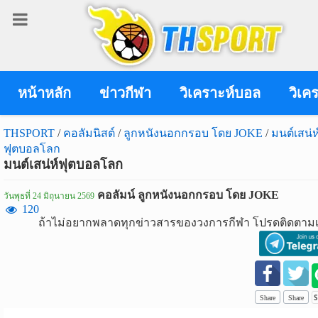
เข้า
สู่
ระบบ
หน้าหลัก
ข่าวกีฬา
วิเคราะห์บอล
วิเค
THSPORT
/
คอลัมนิสต์
/
ลูกหนังนอกกรอบ โดย JOKE
/
มนต์เสน่ห
ฟุตบอลโลก
เข้าสู่ระบบ
มนต์เสน่ห์ฟุตบอลโลก
เข้าสู่ระบบด้วย facebook
คอลัมน์ ลูกหนังนอกกรอบ โดย JOKE
วันพุธที่ 24 มิถุนายน 2569
120
สมัคร
ถ้าไม่อยากพลาดทุกข่าวสารของวงการกีฬา โปรดติดตามเ
สมาชิก
ข่าว
กีฬา
Share
Share