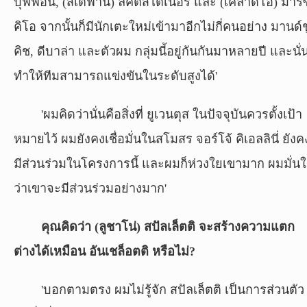
บุฟฟ่อน, (สเตฟาน) ลิคต์สไตเนอร์ และ (เคลาดิโอ) มาร์ซ
คิโอ จากนั้นก็มีนักเตะใหม่เข้ามาอีกไม่กี่คนอย่าง มานด์ช
คิช, ดีบาล่า และตัวผม กลุ่มนี้อยู่กันกันมาหลายปี และนั่
ทำให้ทีมสามารถแข่งขันในระดับสูงได้'
'ผมคิดว่านั่นคือสิ่งที่ ยูเวนตุส ในปัจจุบันควรตั้งเป้า
หมายไว้ ผมยังคงเชื่อมั่นในสโมสร จอร์โจ้ คิเอลลินี่ ยังค
มีส่วนร่วมในโครงการนี้ และผมก็ห่วงใยเขามาก ผมมั่น
ว่าเขาจะมีส่วนร่วมอย่างมาก'
คุณคิดว่า (ลูชาโน่) สปัลเล็ตติ จะสร้างความแตก
ต่างได้เหมือน อันเชล็อตติ หรือไม่?
'บอกตามตรง ผมไม่รู้จัก สปัลเล็ตติ เป็นการส่วนตัว