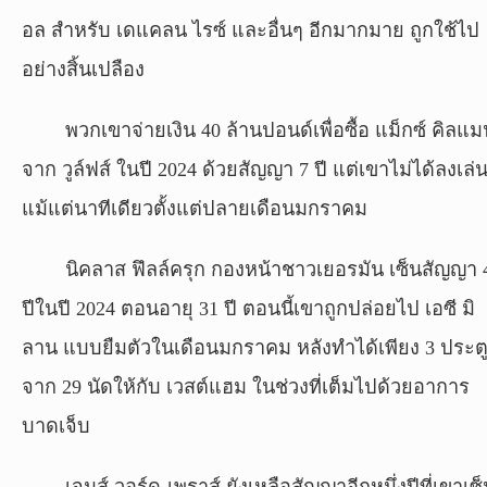
อล สำหรับ เดแคลน ไรซ์ และอื่นๆ อีกมากมาย ถูกใช้ไป
อย่างสิ้นเปลือง
พวกเขาจ่ายเงิน 40 ล้านปอนด์เพื่อซื้อ แม็กซ์ คิลแ
จาก วูล์ฟส์ ในปี 2024 ด้วยสัญญา 7 ปี แต่เขาไม่ได้ลงเล่
แม้แต่นาทีเดียวตั้งแต่ปลายเดือนมกราคม
นิคลาส ฟึลล์ครุก กองหน้าชาวเยอรมัน เซ็นสัญญา 
ปีในปี 2024 ตอนอายุ 31 ปี ตอนนี้เขาถูกปล่อยไป เอซี มิ
ลาน แบบยืมตัวในเดือนมกราคม หลังทำได้เพียง 3 ประต
จาก 29 นัดให้กับ เวสต์แฮม ในช่วงที่เต็มไปด้วยอาการ
บาดเจ็บ
เจมส์ วอร์ด-เพราส์ ยังเหลือสัญญาอีกหนึ่งปีที่เขาเซ