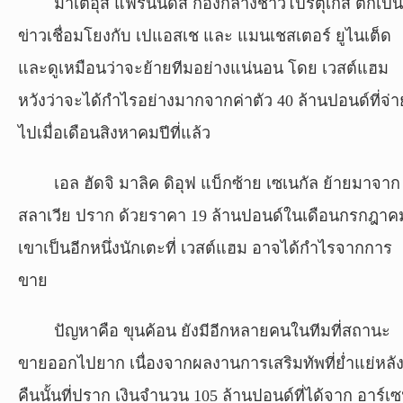
มาเตอุส แฟร์นันด์ส กองกลางชาวโปรตุเกส ตกเป็น
ข่าวเชื่อมโยงกับ เปแอสเช และ แมนเชสเตอร์ ยูไนเต็ด
และดูเหมือนว่าจะย้ายทีมอย่างแน่นอน โดย เวสต์แฮม
หวังว่าจะได้กำไรอย่างมากจากค่าตัว 40 ล้านปอนด์ที่จ่า
ไปเมื่อเดือนสิงหาคมปีที่แล้ว
เอล ฮัดจิ มาลิค ดิอุฟ แบ็กซ้าย เซเนกัล ย้ายมาจาก
สลาเวีย ปราก ด้วยราคา 19 ล้านปอนด์ในเดือนกรกฎาค
เขาเป็นอีกหนึ่งนักเตะที่ เวสต์แฮม อาจได้กำไรจากการ
ขาย
ปัญหาคือ ขุนค้อน ยังมีอีกหลายคนในทีมที่สถานะ
ขายออกไปยาก เนื่องจากผลงานการเสริมทัพที่ย่ำแย่หลั
คืนนั้นที่ปราก เงินจำนวน 105 ล้านปอนด์ที่ได้จาก อาร์เซ