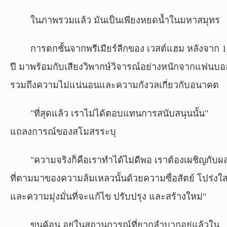
ในภาพรวมแล้ว มันเป็นเพียงหยดน้ำในมหาสมุทร
ผล
บอล
สด
การตกชั้นจากพรีเมียร์ลีกของ เวสต์แฮม หลังจาก 1
ปี มาพร้อมกับเสียงวิพากษ์วิจารณ์อย่างหนักจากแฟนบอ
Copyright
รวมถึงความไม่แน่นอนและความกังวลเกี่ยวกับอนาคต
©
24
AUG
"ที่สุดแล้ว เราไม่ได้ตอบแทนการสนับสนุนนั้น"
2017
-
แถลงการณ์ของสโมสรระบุ
2026
TH
"ความจริงก็คือเราทำได้ไม่ดีพอ เราต้องเผชิญกับผ
Sport
,
All
ที่ตามมาของความล้มเหลวนั้นด้วยความซื่อสัตย์ โปร่งใ
rights
และความมุ่งมั่นที่จะแก้ไข ปรับปรุง และสร้างใหม่"
reserved.
ขุนค้อน อยู่ในสถานการณ์ที่ยากลำบากอยู่แล้วใน