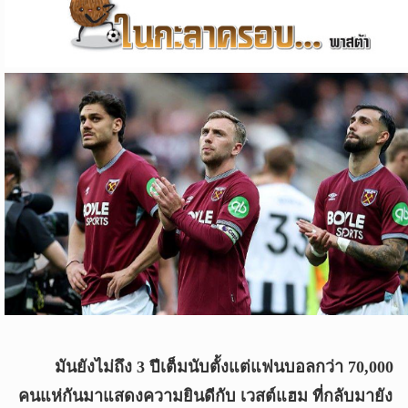
ข่าว
บอล
ไทย
ข่าว
ฟุตบอล
ต่าง
ประเทศ
ข่าว
NBA
ข่าว
NFL
คอ
ลัม
มันยังไม่ถึง 3 ปีเต็มนับตั้งแต่แฟนบอลกว่า 70,000
นิ
คนแห่กันมาแสดงความยินดีกับ เวสต์แฮม ที่กลับมายัง
สต์