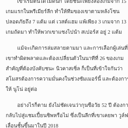
เขาเริ่มต้นได้ไม่ดีนัก โดยชนะเพียงสองเกมจาก 15
เกมแรกในพรีเมียร์ลีก ทำให้ทีมของเขาตามหลังโซน
ปลอดภัยถึง 7 แต้ม แต่ เวสต์แฮม แพ้เพียง 3 เกมจาก 13
เกมถัดมา ทำให้พวกเขาแซงไปนำ สเปอร์ส อยู่ 2 แต้ม
แม้จะเกิดการล่มสลายตามมา และการเลือกผู้เล่นที่
เขาทำผิดพลาดและต้องเปลี่ยนตัวในนาทีที่ 26 ของเกม
สำคัญที่ต้องบังคับชนะ นิวคาสเซิ่ล ก็เป็นที่เข้าใจกันว่า
สโมสรต้องการความมั่นคงในช่วงซัมเมอร์นี้ และต้องกา
ให้ นูโน่ อยู่ต่อ
อย่างไรก็ตาม ยังไม่ชัดเจนว่ากุนซือวัย 52 ปี ต้องก
กลับไปสู่แชมเปี้ยนชิพหรือไม่ ซึ่งเป็นลีกที่เขาเคยพา วูล์ฟ
เลื่อนชั้นขึ้นมาในปี 2018