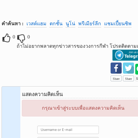
เวสต์แฮม
ตกชั้น
นูโน่
พรีเมียร์ลีก
แชมเปี้ยนชิพ
คำค้นหา :
0
0
ถ้าไม่อยากพลาดทุกข่าวสารของวงการกีฬา โปรดติดตามเ
Share
Share
แสดงความคิดเห็น
กรุณาเข้าสู่ระบบเพื่อแสดงความคิดเห็น