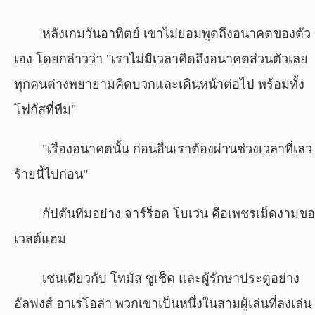
หลังเกมวันอาทิตย์ เขาไม่ยอมพูดถึงอนาคตของตัว
เอง โดยกล่าวว่า "เราไม่มีเวลาคิดถึงอนาคตส่วนตัวเลย
ทุกคนต่างพยายามคิดบวกและเดินหน้าต่อไป พร้อมทั้ง
โฟกัสที่ทีม"
"เรื่องอนาคตนั้น ก่อนอื่นเราต้องผ่านช่วงเวลาที่เลว
ร้ายนี้ไปก่อน"
กัปตันทีมอย่าง จาร์ร็อด โบเว่น คือเพชรเม็ดงามข
เวสต์แฮม
เช่นเดียวกับ โทมัส ซูเช็ค และผู้รักษาประตูอย่าง
อัลฟงส์ อาเรโอล่า พวกเขาเป็นหนึ่งในสามผู้เล่นที่ลงเล่น