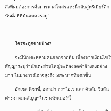
สิ่งที่ผมต้องการคือการพาสโมสรแห่งนี้กลับสู่พรีเมียร์ลีก
นั่นคือที่ที่มันสมควรอยู่"
ใครจะถูกขายบ้าง?
จะมีนักเตะหลายคนออกจากทีม เนื่องจากเงื่อนไขใ
สัญญาระบุว่านักเตะส่วนใหญ่จะต้องลดค่าจ้างลงอย่าง
มาก ในบางกรณีอาจสูงถึง 50% หากทีมตกชั้น
อักเซล ดิซาซี่, อดาม่า ตราโอเร่ และ คัลลั่ม วิลสัน
ต่างจะหมดสัญญาในช่วงซัมเมอร์นี้