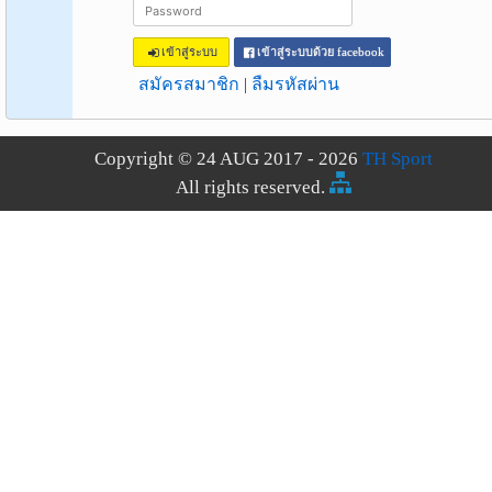
เข้าสู่ระบบ
เข้าสู่ระบบด้วย facebook
สมัครสมาชิก
|
ลืมรหัสผ่าน
Copyright © 24 AUG 2017 - 2026
TH Sport
All rights reserved.