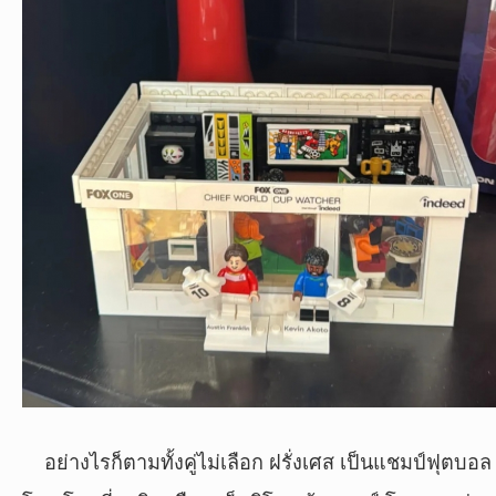
อย่างไรก็ตามทั้งคู่ไม่เลือก ฝรั่งเศส เป็นแชมป์ฟุตบอล