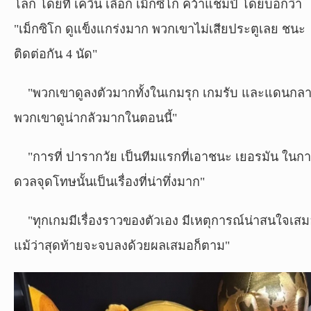
โลก โดยที่ เควิน เลือก เม็กซิโก คว้าแชมป์ โดยบอกว่า
"เม็กซิโก ดูแข็งแกร่งมาก พวกเขาไม่เสียประตูเลย ชนะ
ติดต่อกัน 4 นัด"
"พวกเขาดูลงตัวมากทั้งในเกมรุก เกมรับ และแดนกล
พวกเขาดูน่ากลัวมากในตอนนี้"
"การที่ ปารากวัย เป็นทีมแรกที่เอาชนะ เยอรมัน ในก
ดวลจุดโทษนั้นเป็นเรื่องที่น่าทึ่งมาก"
"ทุกเกมมีเรื่องราวของตัวเอง มีเหตุการณ์น่าสนใจเส
แม้ว่าสุดท้ายจะจบลงด้วยผลเสมอก็ตาม"