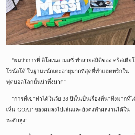
"ผมว่าการที่ ลิโอเนล เมสซี่ ทำลายสถิติของ คริสเตีย
โรนัลโด้ ในฐานะนักเตะอายุมากที่สุดที่ทำแฮตทริกใน
ฟุตบอลโลกนั้นน่าทึ่งมาก"
"การที่เขาทำได้ในวัย 38 ปีนั้นเป็นเรื่องที่น่าทึ่งมากที่ได
เห็น 'GOAT' ของผมลงไปเล่นและยังคงทำผลงานได้ใน
ระดับสูง"