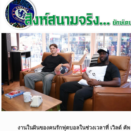
ข่าว
บอล
ไทย
ข่าว
ฟุตบอล
ต่าง
ประเทศ
ข่าว
NBA
ข่าว
NFL
คอ
ลัม
นิ
งานในฝันของคนรักฟุตบอลในช่วงเวลาที่ เวิลด์ คัพ
สต์