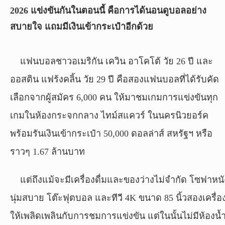
2026 แข่งขันกันในตอนนี้ คือการได้นอนดูบอลอย่าง
วิเคราะห์
สบายใจ แถมมีเงินเข้ากระเป๋าอีกด้วย
บอล
แฟนบอลชาวอเมริกัน เควิน อาโคโต้ วัย 26 ปี และ
วิเคราะห์
NFL
ออสติน แฟร้งคลิ้น วัย 29 ปี คือสองแฟนบอลที่ได้รับคัด
เลือกจากผู้สมัคร 6,000 คน ให้มาชมเกมการแข่งขันทุก
วิเคราะห์
NBA
เกมในห้องกระจกกลาง ไทม์สแควร์ ในนครนิวยอร์ค
พร้อมรันเงินเข้ากระเป๋า 50,000 ดอลล่าส์ สหรัฐฯ หรือ
ทีเด็ด
บอล
ราวๆ 1.67 ล้านบาท
แกล
แต่ถึงแม้จะมีเครื่องดื่มและของว่างไม่จำกัด โซฟาหนั
ล
นุ่มสบาย โต๊ะฟุตบอล และทีวี 4K ขนาด 85 นิ้วสองเครื่อ
อรี่
สาว
ให้เพลิดเพลินกับการชมการแข่งขัน แต่ในนั้นไม่มีห้องน้
งาม