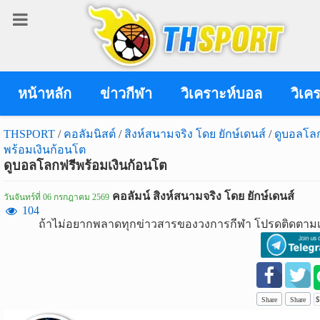
เข้า
สู่
ระบบ
หน้าหลัก
ข่าวกีฬา
วิเคราะห์บอล
วิเค
THSPORT
/
คอลัมนิสต์
/
สิงห์สนามจริง โดย ยักษ์เดนส์
/
ดูบอลโล
พร้อมเงินก้อนโต
เข้าสู่ระบบ
ดูบอลโลกฟรีพร้อมเงินก้อนโต
เข้าสู่ระบบด้วย facebook
คอลัมน์ สิงห์สนามจริง โดย ยักษ์เดนส์
วันจันทร์ที่ 06 กรกฎาคม 2569
104
สมัคร
ถ้าไม่อยากพลาดทุกข่าวสารของวงการกีฬา โปรดติดตามเ
สมาชิก
ข่าว
กีฬา
Share
Share