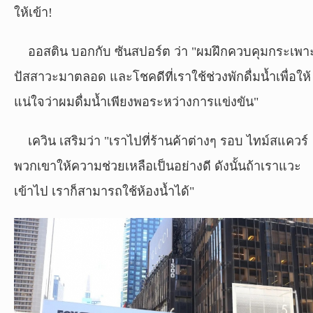
ให้เข้า!
ผล
บอล
ออสติน บอกกับ ซันสปอร์ต ว่า "ผมฝึกควบคุมกระเพา
สด
ปัสสาวะมาตลอด และโชคดีที่เราใช้ช่วงพักดื่มน้ำเพื่อให้
แน่ใจว่าผมดื่มน้ำเพียงพอระหว่างการแข่งขัน"
Copyright
©
24
เควิน เสริมว่า "เราไปที่ร้านค้าต่างๆ รอบ ไทม์สแควร์
AUG
2017
พวกเขาให้ความช่วยเหลือเป็นอย่างดี ดังนั้นถ้าเราแวะ
-
เข้าไป เราก็สามารถใช้ห้องน้ำได้"
2026
TH
Sport
,
All
rights
reserved.