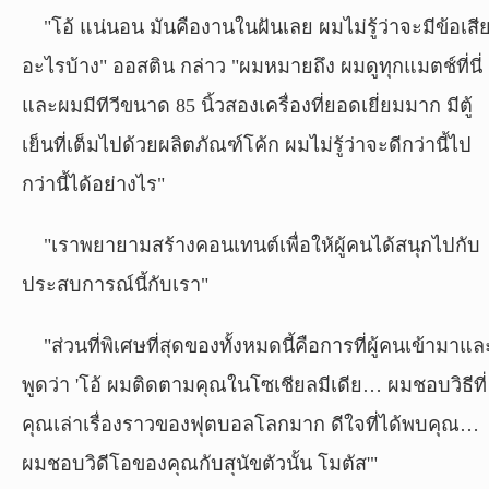
"โอ้ แน่นอน มันคืองานในฝันเลย ผมไม่รู้ว่าจะมีข้อเสี
อะไรบ้าง" ออสติน กล่าว "ผมหมายถึง ผมดูทุกแมตช์ที่นี่
และผมมีทีวีขนาด 85 นิ้วสองเครื่องที่ยอดเยี่ยมมาก มีตู้
เย็นที่เต็มไปด้วยผลิตภัณฑ์โค้ก ผมไม่รู้ว่าจะดีกว่านี้ไป
กว่านี้ได้อย่างไร"
"เราพยายามสร้างคอนเทนต์เพื่อให้ผู้คนได้สนุกไปกับ
ประสบการณ์นี้กับเรา"
"ส่วนที่พิเศษที่สุดของทั้งหมดนี้คือการที่ผู้คนเข้ามาแล
พูดว่า 'โอ้ ผมติดตามคุณในโซเชียลมีเดีย… ผมชอบวิธีที่
คุณเล่าเรื่องราวของฟุตบอลโลกมาก ดีใจที่ได้พบคุณ…
ผมชอบวิดีโอของคุณกับสุนัขตัวนั้น โมตัส'"