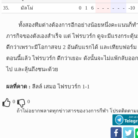
35.
มัลโม่
0
1
6
-
-
-
-
-
-
-10
ทั้งสองทีมต่างต้องการอีกอย่างน้อยหนึ่งคะแนนก็ท
ภารกิจของตังเองสำเร็จ แต่ ไฟรบวร์ก ดูจะมีแรงกระตุ้นท
ดีกว่าเพราะมีโอกาสจบ 2 อันดับแรกได้ และเทียบฟอร์ม
ตอนนี้แล้ว ไฟรบวร์ก ดีกว่าเยอะ ดังนั้นจะไม่แพ้กลับออ
ไป และลุ้นถึงชนะด้วย
ผลที่คาด :
ลีลล์ เสมอ ไฟรบวร์ก 1-1
0
0
ถ้าไม่อยากพลาดทุกข่าวสารของวงการกีฬา โปรดติดตามเ