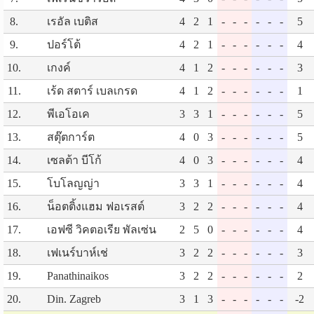
8.
เรอัล เบติส
4
2
1
-
-
-
-
-
-
5
9.
ปอร์โต้
4
2
1
-
-
-
-
-
-
4
10.
เกงค์
4
1
2
-
-
-
-
-
-
3
11.
เร้ด สตาร์ เบลเกรด
4
1
2
-
-
-
-
-
-
1
12.
พีเอโอเค
3
3
1
-
-
-
-
-
-
5
13.
สตุ๊ตการ์ต
4
0
3
-
-
-
-
-
-
5
14.
เซลต้า บีโก้
4
0
3
-
-
-
-
-
-
4
15.
โบโลญญ่า
3
3
1
-
-
-
-
-
-
4
16.
น็อตติ้งแฮม ฟอเรสต์
3
2
2
-
-
-
-
-
-
4
17.
เอฟซี วิคตอเรีย พัลเซ่น
2
5
0
-
-
-
-
-
-
4
18.
เฟเนร์บาห์เช่
3
2
2
-
-
-
-
-
-
3
19.
Panathinaikos
3
2
2
-
-
-
-
-
-
2
20.
Din. Zagreb
3
1
3
-
-
-
-
-
-
-2