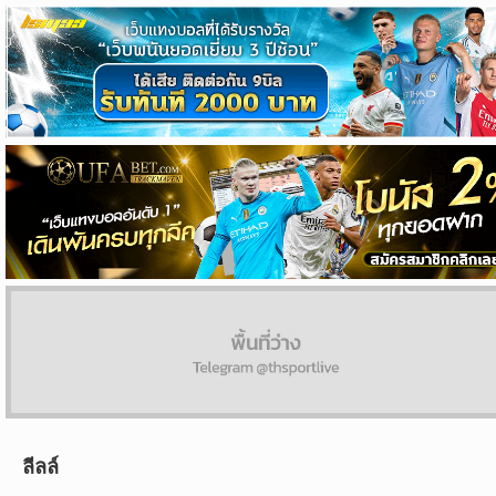
วิเคราะห์
บอล
วิเคราะห์
NFL
วิเคราะห์
NBA
ทีเด็ด
บอล
แกล
ล
อรี่
สาว
ลีลล์
งาม