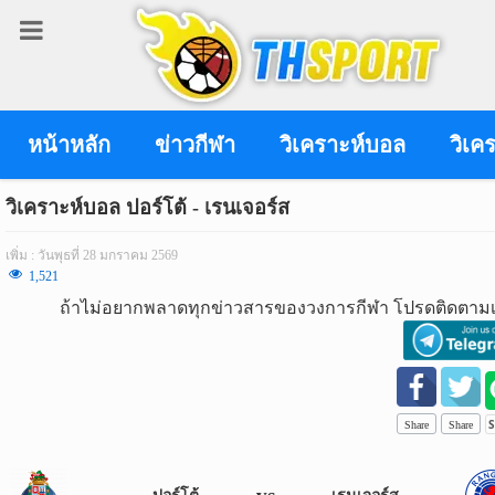
เข้า
สู่
ระบบ
หน้าหลัก
ข่าวกีฬา
วิเคราะห์บอล
วิเค
วิเคราะห์บอล ปอร์โต้ - เรนเจอร์ส
เข้าสู่ระบบ
เพิ่ม : วันพุธที่ 28 มกราคม 2569
1,521
เข้าสู่ระบบด้วย facebook
ถ้าไม่อยากพลาดทุกข่าวสารของวงการกีฬา โปรดติดตามเ
สมัคร
สมาชิก
ข่าว
Share
Share
กีฬา