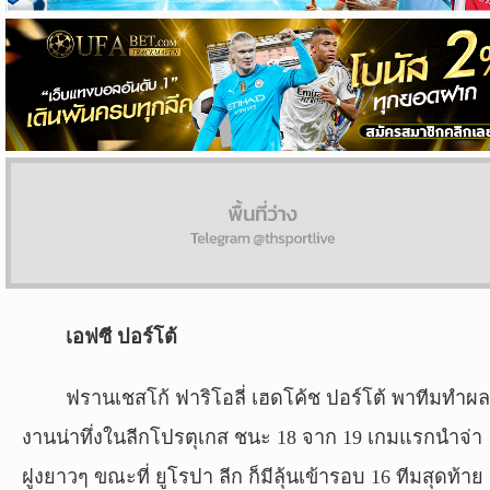
ผล
บอล
สด
Copyright
©
24
AUG
2017
-
2026
TH
เอฟซี ปอร์โต้
Sport
,
All
ฟรานเชสโก้ ฟาริโอลี่ เฮดโค้ช ปอร์โต้ พาทีมทำผล
rights
reserved.
งานน่าทึ่งในลีกโปรตุเกส ชนะ 18 จาก 19 เกมแรกนำจ่า
ฝูงยาวๆ ขณะที่ ยูโรปา ลีก ก็มีลุ้นเข้ารอบ 16 ทีมสุดท้าย