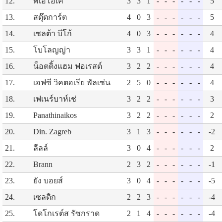
12.
พีเอโอเค
3
3
1
-
-
-
-
-
-
5
13.
สตุ๊ตการ์ต
4
0
3
-
-
-
-
-
-
5
14.
เซลต้า บีโก้
4
0
3
-
-
-
-
-
-
4
15.
โบโลญญ่า
3
3
1
-
-
-
-
-
-
4
16.
น็อตติ้งแฮม ฟอเรสต์
3
2
2
-
-
-
-
-
-
4
17.
เอฟซี วิคตอเรีย พัลเซ่น
2
5
0
-
-
-
-
-
-
4
18.
เฟเนร์บาห์เช่
3
2
2
-
-
-
-
-
-
3
19.
Panathinaikos
3
2
2
-
-
-
-
-
-
2
20.
Din. Zagreb
3
1
3
-
-
-
-
-
-
-2
21.
ลีลล์
3
0
4
-
-
-
-
-
-
2
22.
Brann
2
3
2
-
-
-
-
-
-
-1
23.
ยัง บอยส์
3
0
4
-
-
-
-
-
-
-5
24.
เซลติก
2
2
3
-
-
-
-
-
-
-4
25.
โดโกเรต์ส รัซกราด
2
1
4
-
-
-
-
-
-
-4