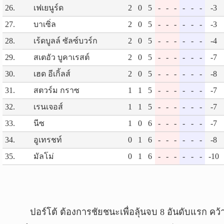
26.
เฟเยนูร์ด
2
0
5
-
-
-
-
-
-
-3
27.
บาเซิ่ล
2
0
5
-
-
-
-
-
-
-3
28.
เร้ดบูลล์ ซัลซ์บวร์ก
2
0
5
-
-
-
-
-
-
-4
29.
สเตอัว บูคาเรสต์
2
0
5
-
-
-
-
-
-
-7
30.
เฮด อีเกิ้ลส์
2
0
5
-
-
-
-
-
-
-8
31.
สตวร์ม กราซ
1
1
5
-
-
-
-
-
-
-7
32.
เรนเจอส์
1
1
5
-
-
-
-
-
-
-7
33.
นีซ
1
0
6
-
-
-
-
-
-
-7
34.
อูเทรชท์
0
1
6
-
-
-
-
-
-
-8
35.
มัลโม่
0
1
6
-
-
-
-
-
-
-10
ปอร์โต้ ต้องการชัยชนะเพื่อลุ้นจบ 8 อันดับแรก คว้