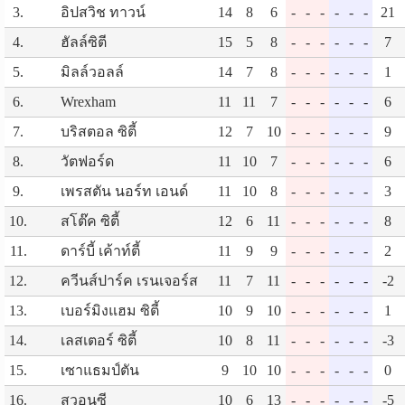
3.
อิปสวิช ทาวน์
14
8
6
-
-
-
-
-
-
21
4.
ฮัลล์ซิตี
15
5
8
-
-
-
-
-
-
7
5.
มิลล์วอลล์
14
7
8
-
-
-
-
-
-
1
6.
Wrexham
11
11
7
-
-
-
-
-
-
6
7.
บริสตอล ซิตี้
12
7
10
-
-
-
-
-
-
9
8.
วัตฟอร์ด
11
10
7
-
-
-
-
-
-
6
9.
เพรสตัน นอร์ท เอนด์
11
10
8
-
-
-
-
-
-
3
10.
สโต๊ค ซิตี้
12
6
11
-
-
-
-
-
-
8
11.
ดาร์บี้ เค้าท์ตี้
11
9
9
-
-
-
-
-
-
2
12.
ควีนส์ปาร์ค เรนเจอร์ส
11
7
11
-
-
-
-
-
-
-2
13.
เบอร์มิงแฮม ซิตี้
10
9
10
-
-
-
-
-
-
1
14.
เลสเตอร์ ซิตี้
10
8
11
-
-
-
-
-
-
-3
15.
เซาแธมป์ตัน
9
10
10
-
-
-
-
-
-
0
16.
สวอนซี
10
6
13
-
-
-
-
-
-
-5