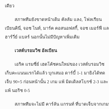
เดียว
สภาพทีมยังขาดหน้าเดิม คัลลัม แลง, โฟลเรียน
เบียนคินี่, จอช ไนท์, มาร์ค คอสนอฟสกี้, จอช เมอร์ฟี่ แ
ฮาร์วี่ย์ แบลร์ นอกนั้นไม่มีปัญหาเพิ่มเติม
เวสต์บรอมวิช อัลเบียน
เอริค แรมซี่ย์ เฮดโค้ชคนใหม่ของ เวสต์บรอมวิช
เก็บคะแนนแรกได้แล้ว บุกเสมอ ดาร์บี้ 1-1 มายิงได้ทด
เจ็บ 90+5 ก่อนหน้านั้น 2 เกม แพ้ มิดเดิลสโบรช์ 2-3 และ
แพ้ นอริช 0-5
สภาพทีมจะไม่มี คาร์ลัน แกรนท์ ที่บาดเจ็บจากเกมท