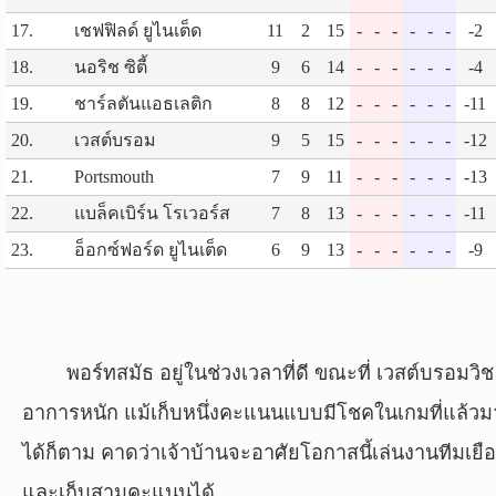
17.
เชฟฟิลด์ ยูไนเต็ด
11
2
15
-
-
-
-
-
-
-2
18.
นอริช ซิตี้
9
6
14
-
-
-
-
-
-
-4
19.
ชาร์ลตันแอธเลติก
8
8
12
-
-
-
-
-
-
-11
20.
เวสต์บรอม
9
5
15
-
-
-
-
-
-
-12
21.
Portsmouth
7
9
11
-
-
-
-
-
-
-13
22.
แบล็คเบิร์น โรเวอร์ส
7
8
13
-
-
-
-
-
-
-11
23.
อ็อกซ์ฟอร์ด ยูไนเต็ด
6
9
13
-
-
-
-
-
-
-9
พอร์ทสมัธ อยู่ในช่วงเวลาที่ดี ขณะที่ เวสต์บรอมวิช
อาการหนัก แม้เก็บหนึ่งคะแนนแบบมีโชคในเกมที่แล้วม
ได้ก็ตาม คาดว่าเจ้าบ้านจะอาศัยโอกาสนี้เล่นงานทีมเยื
และเก็บสามคะแนนได้