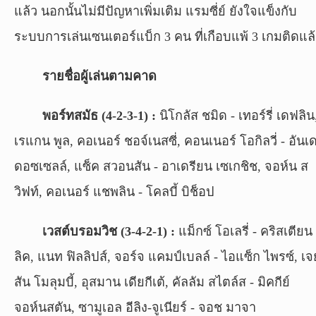
แล้ว นอกนั้นไม่มีปัญหาเพิ่มเติม แรมซี่ย์ ยังใจแข็งกับ
ระบบการเล่นเซนเตอร์แบ็ก 3 คน ที่เกือบแพ้ 3 เกมติดแล
รายชื่อผู้เล่นตามคาด
พอร์ทสมัธ (4-2-3-1) :
นิโกลัส ชมิด - เทอร์รี่ เดฟลิน
เรแกน พูล, คอเนอร์ ชอจ์เนสซี่, คอนเนอร์ โอกิลวี่ - อันเ
ดอซเซลล์, แซ็ค สวอนสัน - อาเดรียน เซเกชิช, จอห์น ส
วิฟท์, คอเนอร์ แชพลิน - โคลบี้ บิช็อป
เวสต์บรอมวิช (3-4-2-1) :
แม็กซ์ โอเลรี่ - คริสเตียน 
ลิค, แนท ฟิลลิปส์, จอร์จ แคมป์เบลล์ - ไอแซ็ก ไพรซ์, เจย
สัน โมลุมบี้, อุสมาน เดียกีเต้, คัลลัม สไตล์ส - มิคกีย์
จอห์นสตัน, ซามูเอล อีลิง-จูเนียร์ - จอช มาจา