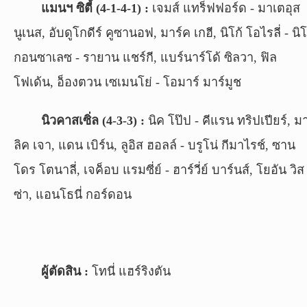
แมนฯ ซิตี้ (4-1-4-1) :
เจมส์ แทร็ฟฟอร์ด - มาเตอุส
นูเนส, อับดูโกดีร์ คูซานอฟ, มาร์ค เกฮี, นิโก้ โอไรลี่ - นิโ
กอนซาเลซ - รายาน แชร์กี, แบร์นาร์โด้ ซิลวา, ฟิล
โฟเด้น, อ็องตวน เซเมนโย่ - โอมาร์ มาร์มูช
นิวคาสเซิ่ล (4-3-3) :
นิค โป๊ป - คีแรน ทริปเปียร์, ม
ลิค เจา, แดน เบิร์น, ลูอิส ฮอลล์ - บรูโน่ กีมาไรช์, ซาน
โดร โตนาลี่, เจค็อบ แรมซี่ย์ - ฮาร์วี่ย์ บาร์นส์, โยอัน วิส
ซ่า, แอนโธนี่ กอร์ดอน
ผู้ตัดสิน :
โทนี่ แฮร์ริงตัน