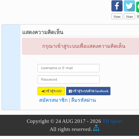
Share
Share
แสดงความคิดเห็น
กรุณาเข้าสู่ระบบเพื่อแสดงความคิดเห็น
เข้าสู่ระบบ
เข้าสู่ระบบด้วย facebook
สมัครสมาชิก
|
ลืมรหัสผ่าน
Copyright © 24 AUG 2017 - 2026
TH Sport
All rights reserved.