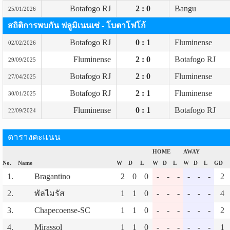
Botafogo RJ
2 : 0
Bangu
25/01/2026
สถิติการพบกัน ฟลูมิเนนเซ่ - โบตาโฟโก้
Botafogo RJ
0 : 1
Fluminense
02/02/2026
Fluminense
2 : 0
Botafogo RJ
29/09/2025
Botafogo RJ
2 : 0
Fluminense
27/04/2025
Botafogo RJ
2 : 1
Fluminense
30/01/2025
Fluminense
0 : 1
Botafogo RJ
22/09/2024
ตารางคะแนน
HOME
AWAY
No.
Name
W
D
L
W
D
L
W
D
L
GD
1.
Bragantino
2
0
0
-
-
-
-
-
-
2
2.
พัลไมรัส
1
1
0
-
-
-
-
-
-
4
3.
Chapecoense-SC
1
1
0
-
-
-
-
-
-
2
4.
Mirassol
1
1
0
-
-
-
-
-
-
1