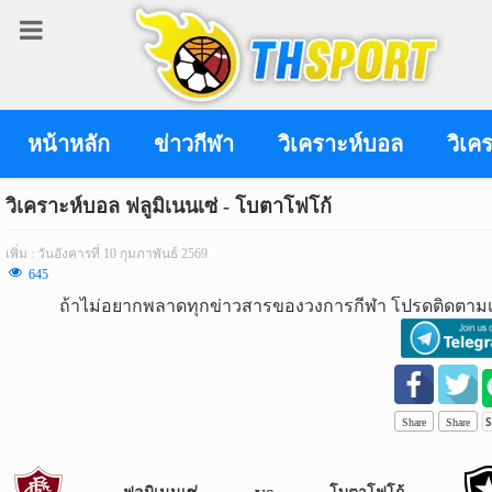
เข้า
สู่
ระบบ
หน้าหลัก
ข่าวกีฬา
วิเคราะห์บอล
วิเค
วิเคราะห์บอล ฟลูมิเนนเซ่ - โบตาโฟโก้
เข้าสู่ระบบ
เพิ่ม : วันอังคารที่ 10 กุมภาพันธ์ 2569
645
เข้าสู่ระบบด้วย facebook
ถ้าไม่อยากพลาดทุกข่าวสารของวงการกีฬา โปรดติดตามเ
สมัคร
สมาชิก
ข่าว
Share
Share
กีฬา