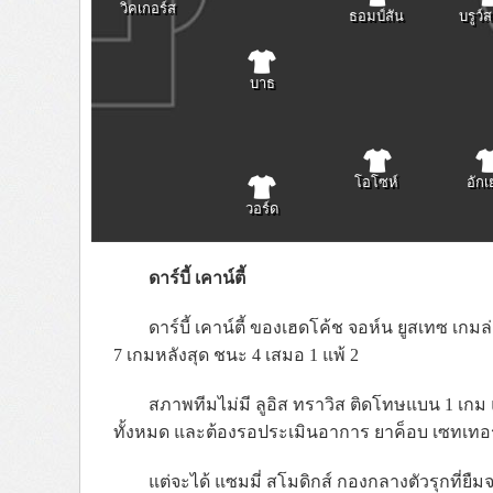
วิคเกอร์ส
ธอมป์สัน
บรูว์ส
บาธ
โอโซห์
อักเ
วอร์ด
ดาร์บี้ เคาน์ตี้
ดาร์บี้ เคาน์ตี้ ของเฮดโค้ช จอห์น ยูสเทซ เก
7 เกมหลังสุด ชนะ 4 เสมอ 1 แพ้ 2
สภาพทีมไม่มี ลูอิส ทราวิส ติดโทษแบน 1 เกม แ
ทั้งหมด และต้องรอประเมินอาการ ยาค็อบ เซทเทอร
แต่จะได้ แซมมี่ สโมดิกส์ กองกลางตัวรุกที่ยืม