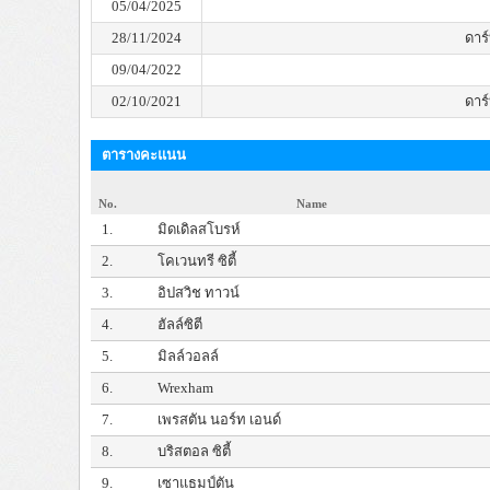
05/04/2025
28/11/2024
ดาร์บ
09/04/2022
02/10/2021
ดาร์บ
ตารางคะแนน
No.
Name
1.
มิดเดิลสโบรห์
2.
โคเวนทรี ซิตี้
3.
อิปสวิช ทาวน์
4.
ฮัลล์ซิตี
5.
มิลล์วอลล์
6.
Wrexham
7.
เพรสตัน นอร์ท เอนด์
8.
บริสตอล ซิตี้
9.
เซาแธมป์ตัน