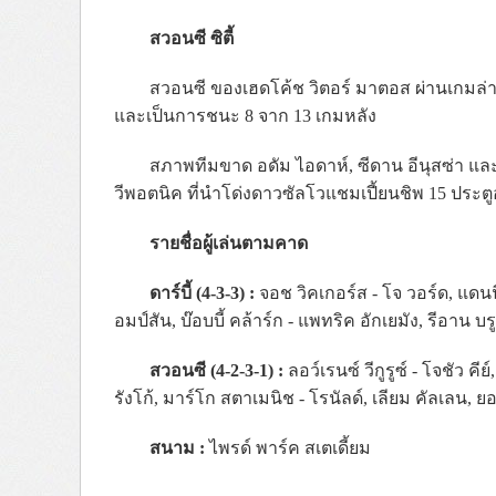
สวอนซี ซิตี้
สวอนซี ของเฮดโค้ช วิตอร์ มาตอส ผ่านเกมล่าสุด
และเป็นการชนะ 8 จาก 13 เกมหลัง
สภาพทีมขาด อดัม ไอดาห์, ซีดาน อีนุสซ่า และ 
วีพอตนิค ที่นำโด่งดาวซัลโวแชมเปี้ยนชิพ 15 ประตูอ
รายชื่อผู้เล่นตามคาด
ดาร์บี้ (4-3-3) :
จอช วิคเกอร์ส - โจ วอร์ด, แดนนี่
อมป์สัน, บ๊อบบี้ คล้าร์ก - แพทริค อักเยมัง, รีอาน บ
สวอนซี (4-2-3-1) :
ลอว์เรนซ์ วีกูรูซ์ - โจชัว
รังโก้, มาร์โก สตาเมนิช - โรนัลด์, เลียม คัลเลน, 
สนาม :
ไพรด์ พาร์ค สเตเดี้ยม