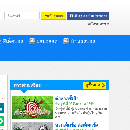
เข้าสู่ระบบ
เข้าสู่ระบบด้วย facebook
สมัครสมาชิก
ทีเด็ดบอล
ผลบอลสด
บ้านผลบอล
ทรรศนะเซียน
ดูทั้งหมด
 :
ต่อลาภชี้เป้า
วันศุกร์ที่ 07 สิงหาคม 2569
วันศุกร์นี้มีฟุตบอลลงฟาดแข้งหลาย
รายการ ส่วนทีมใดน่าลุ้นไปดูกัน
ครับ
หวดเต็มข้อ ล่อเต็มแข้ง