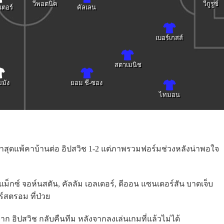
วีพอตนิค
วีกูรูซ์
เตอร์
คัลเลน
เบอร์เกสส์
สตาเมนิช
ยมัง
ยอม ชี-ซอง
ไทมอน
มล่าสุดแพ้คาบ้านต่อ อิปสวิช 1-2 แต่ภาพรวมฟอร์มช่วงหลังน่าพอใจ
ม็กซ์ จอห์นสตัน, คัลลัม เอลเดอร์, ดีออน แซนเดอร์สัน บาดเจ็บ
์สตรอม ที่ป่วย
จาก อิปสวิช กลับคืนทีม หลังจากลงเล่นเกมที่แล้วไม่ได้