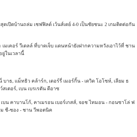
เปิดบ้านถล่ม เชฟฟิลด์ เว้นส์เดย์ 4-0 เป็นชัยชนะ 2 เกมติดต่อกัน
เมเคอร์ วีเดลล์ ที่บาดเจ็บ แดนหน้ายังฝากความหวังเอาไว้ที่ ชาน
ยู่ในเวลานี้
 บาธ, แม็ทธิว คล้าร์ก, เดอร์รี่ เมอร์กิ้น - เดวิด โอโซห์, เลียม ธ
รูว์สเตอร์, เบน เบรเรตัน ดีอาซ
 คีย์, เบน คาบานโก้, คาเมรอน เบอร์เกสส์, จอช ไทมอน - กอนซาโล่ ฟ
ยอม ชี-ซอง - ชาน วีพอตนิค