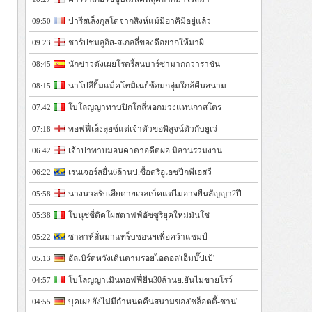
ปารีสเล็งกุสโตจากสิงห์แม้มีฮาคิมี่อยู่แล้ว
09:50
ชาร์ปชมลูอิส-สเกลลี่ของดีอยากให้มาผี
09:23
นักข่าวดังเผยโรดรี้สนบาร์ซ่ามากกว่าราชัน
08:45
นาโปลียิ้มแม็คโทมิเนย์ซ้อมกลุ่มใกล้คืนสนาม
08:15
โบโลญญ่าทาบปิกโกลี่หอกม่วงแทนกาสโตร
07:42
ทอฟฟี่เล็งลุยซ์แต่เจ้าตัวขอพิสูจน์ตัวกับยูเว่
07:18
เจ้าป่าทาบมอนคาดาอดีตผอ.มิลานร่วมงาน
06:42
เรนเจอร์สยื่น6ล้านป.ซื้อดริอูเอชปีกพีเอสวี
06:22
นางนวลรับเสียดายเวลเบ็คแต่ไม่อาจยื่นสัญญา2ปี
05:58
โบนุชชี่ติดโผสตาฟฟ์อัซซูรี่ยุคใหม่มันโช่
05:38
ซาลาห์ลั่นมาแทร็บซอนฯเพื่อคว้าแชมป์
05:22
อัลเบิร์ตหวังเดินตามรอยไอดอล'เอ็มบั๊ปเป้'
05:13
โบโลญญ่าเมินทอฟฟี่ยื่น30ล้านย.ยันไม่ขายโรว์
04:57
บุคเผยยังไม่มีกำหนดคืนสนามของ'ชล็อตตี้-ชาน'
04:55