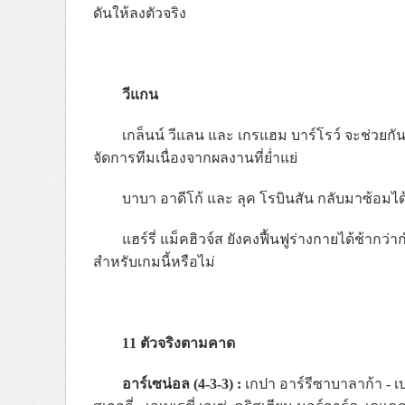
ดันให้ลงตัวจริง
วีแกน
เกล็นน์ วีแลน และ เกรแฮม บาร์โรว์ จะช่วยกั
จัดการทีมเนื่องจากผลงานที่ย่ำแย่
บาบา อาดีโก้ และ ลุค โรบินสัน กลับมาซ้อมได้
แฮร์รี่ แม็คฮิวจ์ส ยังคงฟื้นฟูร่างกายได้ช้ากว
สำหรับเกมนี้หรือไม่
11 ตัวจริงตามคาด
อาร์เซน่อล (4-3-3) :
เกปา อาร์รีซาบาลาก้า - เบ