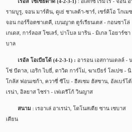
เรอัล โซเซียดาด (4-2-3-1)
: อเล็กซ์ เรมีโร่ - จอน อ
รามบูรู, จอน มาร์ติน, ดูเย่ ชาเลต้า-ชาร์, เซร์คิโอ โกเมซ
จอน กอร์ร็อตชาเตคี, เบนญาต ตูร์เรียนเตส - กอนซาโล่
เกเดส, การ์ลอส โซเลร์, ปาโบล มาริน - มิเกล โอยาร์ซา
บาล
เรอัล โอเบียโด้ (4-2-3-1) :
อารอน เอสกานเดลล์ - 
โช่ บีดาล, เอริก ไบยี่, ดาวิด การ์โม่, ฆาเบียร์ โลเปซ - นิ
โกลัส ฟอนเซก้า, ควาซี่ ซีโบ - ฮีสเซม ฮัสซาน, อัลเบร์โต้
เรน่า, อิลยาส ไชร่า - เฟเดรีโก้ วินญาส
สนาม
: เรอาเล่ อาเรน่า, โดโนสเตีย ซาน เซบาส
เตียน