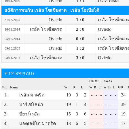
Oviedo
1 : 1
เรอัล เบติส
10/01/2026
สถิติการพบกัน เรอัล โซเซียดาด - เรอัล โอเบียโด้
Oviedo
1 : 0
เรอัล โซเซียดา
31/08/2025
เรอัล โซเซียดาด
2 : 0
Oviedo
18/12/2014
Oviedo
0 : 0
เรอัล โซเซียดา
05/12/2014
Oviedo
1 : 2
เรอัล โซเซียดา
09/10/2003
เรอัล โซเซียดาด
3 : 0
Oviedo
08/04/2001
ตารางคะแนน
HOME
AWAY
No.
Name
W
D
L
W
D
L
W
D
L
GD
1.
เรอัล มาดริด
19
3
2
-
-
-
-
-
-
34
2.
บาร์เซโลน่า
19
1
4
-
-
-
-
-
-
39
3.
บียาร์เรอัล
15
3
6
-
-
-
-
-
-
19
4.
แอตเลติโก มาดริด
13
6
5
-
-
-
-
-
-
17