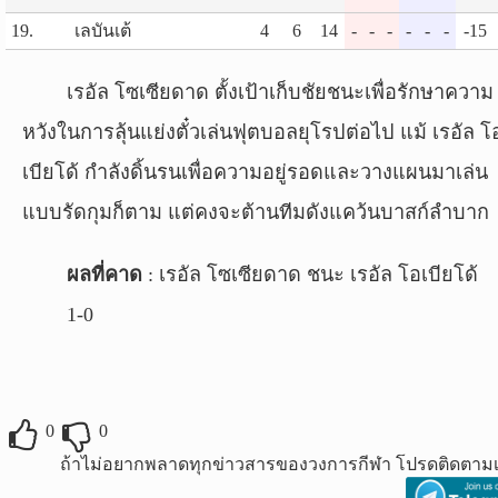
19.
เลบันเต้
4
6
14
-
-
-
-
-
-
-15
เรอัล โซเซียดาด ตั้งเป้าเก็บชัยชนะเพื่อรักษาความ
หวังในการลุ้นแย่งตั๋วเล่นฟุตบอลยุโรปต่อไป แม้ เรอัล โ
เบียโด้ กำลังดิ้นรนเพื่อความอยู่รอดและวางแผนมาเล่น
แบบรัดกุมก็ตาม แต่คงจะต้านทีมดังแคว้นบาสก์ลำบาก
ผลที่คาด
: เรอัล โซเซียดาด ชนะ เรอัล โอเบียโด้
1-0
0
0
ถ้าไม่อยากพลาดทุกข่าวสารของวงการกีฬา โปรดติดตามเ