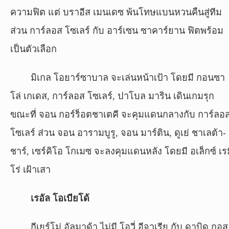
ความฟิต แต่ บราอีส เมนเดซ พ้นโทษแบนหวนคืนสู่ทีม
ส่วน การ์ลอส โซเลร์ กับ อาร์เซน ซาคาร์ยาน ฟิตพร้อม
เป็นตัวเลือก
มิเกล โอยาร์ซาบาล จะเล่นหน้าเป้า โดยมี กอนซา
โล่ เกเดส, การ์ลอส โซเลร์, ปาโบล มาริน เดินเกมรุก
ขณะที่ จอน กอร์ร็อตชาเตคี จะคุมแดนกลางกับ การ์ลอ
โซเลร์ ส่วน จอน อารามบูรู, จอน มาร์ติน, ดูเย่ ชาเลต้า-
ชาร์, เซร์คิโอ โกเมซ จะลงคุมแดนหลัง โดยมี อเล็กซ์ เรม
โร่ เฝ้าเสา
เรอัล โอเบียโด้
กีเยร์โม่ อัลมาด้า ไม่มี โอวี่ อีจาเรีย กับ ดาบิด กอส