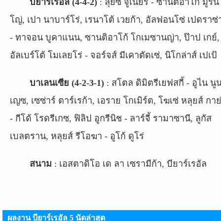
บียาร์เรอัล (4-4-2)
: ลุยซ์ จูเนียร์ - ซานติอาโก้ มูริน
โญ่, เปา นาบาร์โร่, เรนาโต้ เวยก้า, อัลฟอนโซ่ เปดราซ่
- ทาจอน บูคาแนน, ซานติอาโก้ โกเมซานญ่า, ป๊าป เกย์,
อัลเบร์โต้ โมเลยโร่ - จอร์จส์ มีเคาตัดเซ่, นิโกล่าส์ เปเป้
บาเลนเซีย (4-2-3-1)
: สโตล ดิมิตรีเยฟสกี้ - อูไน นู
เญซ, เซซ่าร์ ตาร์เรก้า, เอราย โกเมิร์ต, โฆเซ่ หลุยส์ กาย
- กีโด้ โรดรีเกซ, ฟิลิป อูกรีนิช - ลาร์จี้ รามาซานี, ลูกัส
เบลตราน, หลุยส์ รีโอฆา - อูโก้ ดูโร่
สนาม
: เอสตาดิโอ เด ลา เซรามีก้า, บียาร์เรอัล
ผลงาน บียาร์เรอัล 5 นัดล่าสุด