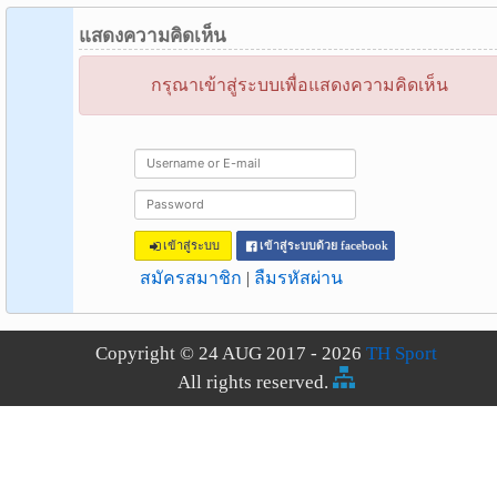
แสดงความคิดเห็น
กรุณาเข้าสู่ระบบเพื่อแสดงความคิดเห็น
เข้าสู่ระบบ
เข้าสู่ระบบด้วย facebook
สมัครสมาชิก
|
ลืมรหัสผ่าน
Copyright © 24 AUG 2017 - 2026
TH Sport
All rights reserved.