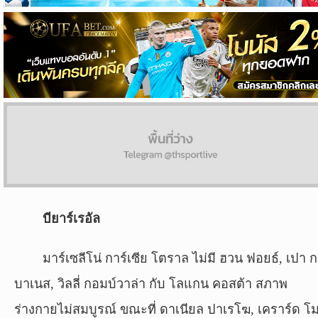
ผล
บอล
สด
Copyright
©
24
AUG
2017
-
2026
TH
บียาร์เรอัล
Sport
,
All
มาร์เซลีโน่ การ์เซีย โตราล ไม่มี ฮวน ฟอยธ์, เปา 
rights
reserved.
บาเนส, วิลลี่ กอมบ์วาล่า กับ โลแกน คอสต้า สภาพ
ร่างกายไม่สมบูรณ์ ขณะที่ ดาเนียล ปาเรโฆ, เคราร์ด โ