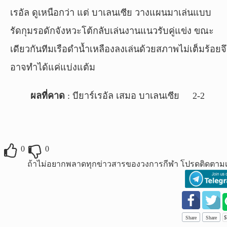
เรอัล ดูเหนือกว่า แต่ บาเลนเซีย วางแผนมาเล่นแบบ
รัดกุมรอดักจังหวะโต้กลับเล่นงานแนวรับคู่แข่ง ขณะ
เดียวกันทีมเรือดำน้ำเหลืองลงเล่นด้วยสภาพไม่เต็มร้อยจึ
อาจทำได้แค่แบ่งแต้ม
ผลที่คาด
: บียาร์เรอัล เสมอ บาเลนเซีย
2-2
0
0
ถ้าไม่อยากพลาดทุกข่าวสารของวงการกีฬา โปรดติดตามเ
Share
Share