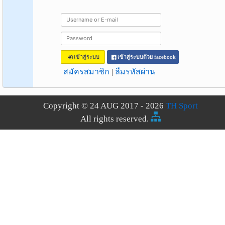
เข้าสู่ระบบ
เข้าสู่ระบบด้วย facebook
สมัครสมาชิก
|
ลืมรหัสผ่าน
Copyright © 24 AUG 2017 - 2026
TH Sport
All rights reserved.