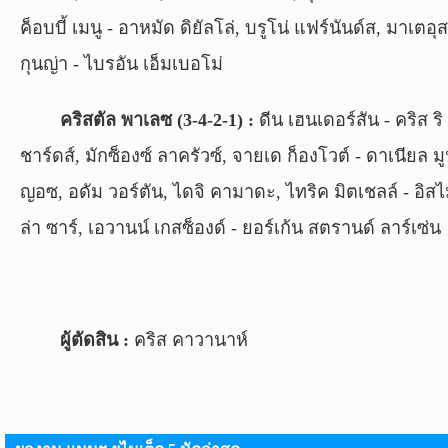
ค็อบบี้ เมนู - อาหมัด ดิยัลโล่, บรูโน่ แฟร์นันด์ส, มาเตอุส
กุนญ่า - ไบรอัน เอ็มเบอโม่
คริสตัล พาเลซ (3-4-2-1) :
ดีน เฮนเดอร์สัน - คริส ริ
ชาร์ดส์, มักซ็องซ์ ลาครัวซ์, จายเด ก็องโวต์ - ดาเนียล ม
ญอซ, อดัม วอร์ตัน, ไดจิ คามาดะ, ไทริค มิตเชลล์ - อิส
ล่า ซาร์, เอวานน์ เกสซ็องด์ - ยอร์เก้น สตรานด์ ลาร์เซ่น
ผู้ตัดสิน :
คริส คาวานาห์