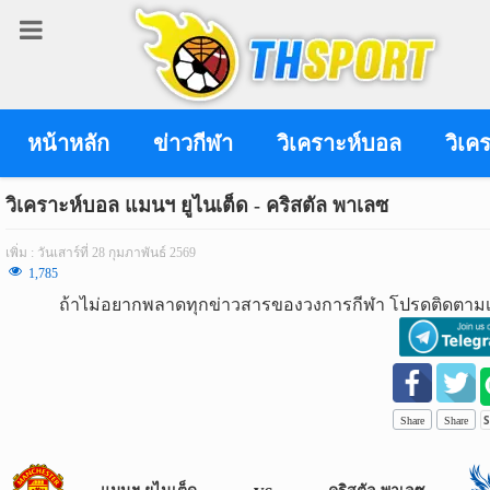
เข้า
สู่
ระบบ
หน้าหลัก
ข่าวกีฬา
วิเคราะห์บอล
วิเค
วิเคราะห์บอล แมนฯ ยูไนเต็ด - คริสตัล พาเลซ
เข้าสู่ระบบ
เพิ่ม : วันเสาร์ที่ 28 กุมภาพันธ์ 2569
1,785
เข้าสู่ระบบด้วย facebook
ถ้าไม่อยากพลาดทุกข่าวสารของวงการกีฬา โปรดติดตามเ
สมัคร
สมาชิก
ข่าว
Share
Share
กีฬา