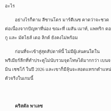
อะไร
อย่างไรก็ตาม ลีซานโดร มาร์ตีเนซ คาดว่าจะชวด
ต่อเนื่องจากปัญหาที่น่อง ขณะที่ เมสัน เมาท์, แพทริก ดอ
กู และ มัตไธส์ เดอ ลิกต์ ยังคงไม่พร้อม
ก่อนที่จะเข้าสู่สุดสัปดาห์นี้ ไม่มีผู้เล่นคนใดใน
พรีเมียร์ลีกที่ทำประตูไม่นับรวมจุดโทษได้มากกว่า เบนจ
มิน เชชโก้ ในปี 2026 และเขาก็มีลุ้นจะสอดแทรกตำแหน
ตัวจริงในเกมนี้
คริสตัล พาเลซ