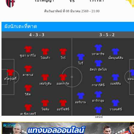
vs
โบโลญญ่า
เวโรน่า
ข่าว
บอล
คืนวันอาทิตย์ ที่ 08 มีนาคม 2569 - 21:00
ไทย
ผังนักเตะที่คาด
ข่าว
4 - 3 - 3
3 - 5 - 2
ฟุตบอล
ต่าง
ประเทศ
บราดาริช
ชูเอา มาริโอ
โปเบก้า
โรว์
เอ็ดมุนด์สัน
โบวี่
ข่าว
อัคปา อัคโปร
NBA
คาซาเล่
สโครุปสกี้
มอน
เฟอร์กูสัน
ออดการ์ด
เนลส์สัน
กายาร์ดินี่
ข่าว
วิติค
NFL
ฮาร์ราอุย
ออร์บาน
โซห์ม
ออร์โซลินี่
วาเลนตินี่
คอ
เด ซิลเวสตรี
เฟรเซ่
ลัม
นิ
สต์