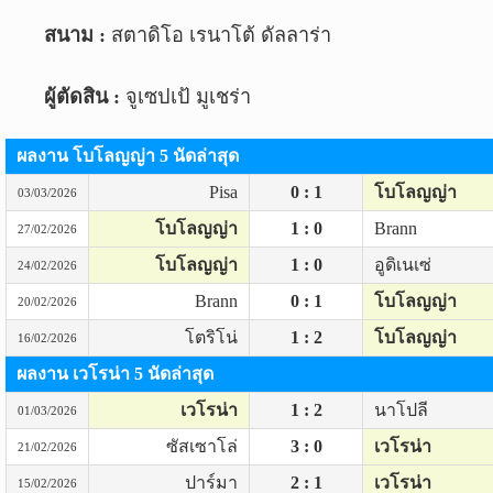
สนาม :
สตาดิโอ เรนาโต้ ดัลลาร่า
ผู้ตัดสิน :
จูเซปเป้ มูเชร่า
ผลงาน โบโลญญ่า 5 นัดล่าสุด
Pisa
0 : 1
โบโลญญ่า
03/03/2026
โบโลญญ่า
1 : 0
Brann
27/02/2026
โบโลญญ่า
1 : 0
อูดิเนเซ่
24/02/2026
Brann
0 : 1
โบโลญญ่า
20/02/2026
โตริโน่
1 : 2
โบโลญญ่า
16/02/2026
ผลงาน เวโรน่า 5 นัดล่าสุด
เวโรน่า
1 : 2
นาโปลี
01/03/2026
ซัสเซาโล่
3 : 0
เวโรน่า
21/02/2026
ปาร์มา
2 : 1
เวโรน่า
15/02/2026