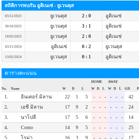
สถิติการพบกัน อูดิเนเซ่ - ยูเวนตุส
ยูเวนตุส
2 : 0
อูดิเนเซ่
03/12/2025
ยูเวนตุส
3 : 1
อูดิเนเซ่
30/10/2025
ยูเวนตุส
2 : 0
อูดิเนเซ่
19/05/2025
อูดิเนเซ่
0 : 2
ยูเวนตุส
03/11/2024
ยูเวนตุส
0 : 1
อูดิเนเซ่
13/02/2024
ตารางคะแนน
HOME
AWAY
No.
Name
W
D
L
W
D
L
W
D
L
GD
P
1.
อินเตอร์ มิลาน
22
1
5
-
-
-
-
-
-
42
2.
เอซี มิลาน
17
9
2
-
-
-
-
-
-
24
3.
นาโปลี
17
5
6
-
-
-
-
-
-
14
4.
Como
14
9
5
-
-
-
-
-
-
25
5.
โรม่า
16
3
9
-
-
-
-
-
-
17