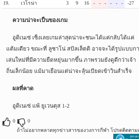
19.
เวโรน่า
3
9
16
-
-
-
-
-
-
-27
ความน่าจะเป็นของเกม
อูดิเนเซ่ เซ็งเลยเกมล่าสุดน่าจะชนะได้แค่กลับได้แค่
แต้มเดียว ขณะที่ ลูชาโน่ สปัลเล็ตติ อาจจะได้รูปแบบก
เล่นใหม่ที่มีความยืดหยุ่นมากขึ้น ภาพรวมยังดูดีกว่าเจ้า
ถิ่นเล็กน้อย แม้มาเยือนแต่น่าจะลุ้นเบียดเข้าวินสำเร็จ
ผลที่คาด
อูดิเนเซ่ แพ้ ยูเวนตุส 1-2
0
0
ถ้าไม่อยากพลาดทุกข่าวสารของวงการกีฬา โปรดติดตามเ