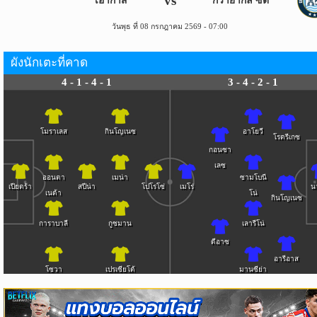
vs
เอากาส
กวายากีล ซิตี้
ข่าว
บอล
วันพุธ ที่ 08 กรกฎาคม 2569 - 07:00
ไทย
ผังนักเตะที่คาด
ข่าว
4 - 1 - 4 - 1
3 - 4 - 2 - 1
ฟุตบอล
ต่าง
ประเทศ
โมราเลส
กินโญเนซ
อาโยวี
โรดรีเกซ
กอนซา
ข่าว
เลซ
NBA
ออนตา
เมน่า
ซามโบนี
เปียดร้า
สปีน่า
โปโรโซ่
เมโร่
น
เนด้า
โน่
กินโญเนซ
ข่าว
การาบาลี
กูซมาน
เลารีโน่
NFL
ดีอาซ
อารีอาส
คอ
โซวา
เปรเซียโด้
มานซีย่า
ลัม
นิ
สต์