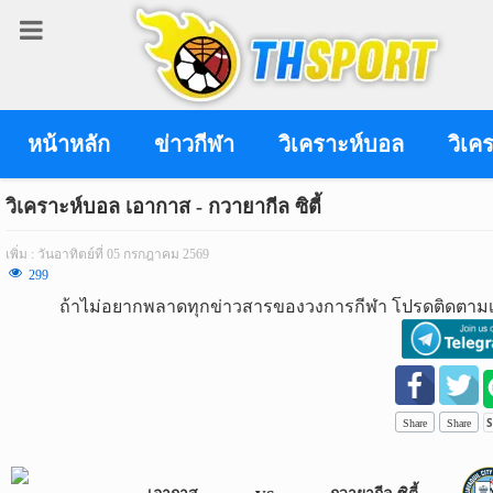
เข้า
สู่
ระบบ
หน้าหลัก
ข่าวกีฬา
วิเคราะห์บอล
วิเค
วิเคราะห์บอล เอากาส - กวายากีล ซิตี้
เข้าสู่ระบบ
เพิ่ม : วันอาทิตย์ที่ 05 กรกฎาคม 2569
299
เข้าสู่ระบบด้วย facebook
ถ้าไม่อยากพลาดทุกข่าวสารของวงการกีฬา โปรดติดตามเ
สมัคร
สมาชิก
ข่าว
Share
Share
กีฬา