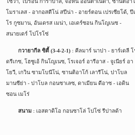
โซวา, ไบรอน การาบาลี, จอห์น ออนตาเนด้า, ซานติอาโ
โมราเลส - อากอสตีโน่ สปีน่า - อายร์ตอน เปรเซียโด้, ปี
โร กูซมาน, อันเดรส เมน่า, เอเดร์ซอน กินโญเนซ -
สนายเดร์ โปโรโซ่
กวายากีล ซิตี้ (3-4-2-1)
: คีลมาร์ นาปา - ยาร์เดลี โ
ดรีเกซ, โฮชูเอ้ กินโญเนซ, โรเจอร์ อารีอาส - จูเนียร์ อา
โยวี, เกวิน ซามโบนีโน่, ซานติอาโก้ เลารีโน่, ปาโบล
มานซีย่า - ปาโบล กอนซาเลซ, ดาเมียน ดีอาซ - เอดิน
ซอน เมโร่
สนาม
: เอสตาดิโอ กอนซาโล่ โปโซ่ รีปาลด้า