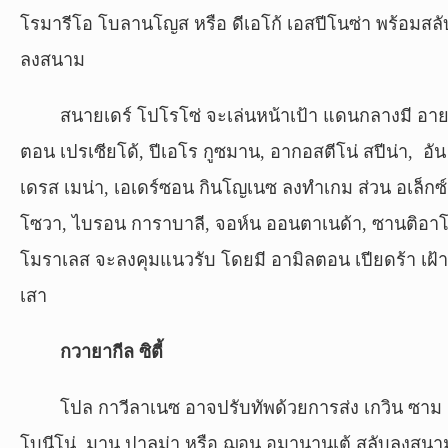
โรมารีโอ โบลานโญส หรือ ดีเอโก้ เอสปีโนซ่า พร้อมสลั
ลงสนาม
สนายเดร์ โปโรโซ่ จะเล่นหน้าเป้า แดนกลางมี อาย
ตอน เปรเซียโด้, ปีเอโร กูซมาน, อากอสตีโน่ สปีน่า, อัน
เดรส เมน่า, เอเดร์ซอน กินโญเนซ ลงทำเกม ส่วน อเล็กซ์
โซวา, ไบรอน การาบาลี, จอห์น ออนตาเนด้า, ซานติอาโ
โมราเลส จะลงคุมแนวรับ โดยมี อามิลตอน เปียดร้า เฝ้า
เสา
กวายากีล ซิตี้
โปล กาวีลาเนซ อาจปรับทัพด้วยการส่ง เกวิน ซาม
โบนีโน่, มานู ปาลม่า หรือ ฌอน อูมานานเต้ สลับลงสนา