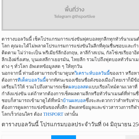
คอ
ลัม
นิ
สต์
ตารางบอลวันนี้ เช็คโปรแกรมการแข่งขันฟุตบอลทุกลีกทุกทัวร์นาเมนต์ท
โลก คุณจะได้ไม่พลาดโปรแกรมการแข่งขันในลีกที่คุณชื่นชอบและกำล
วิเคราะห์
ติดตาม ไม่ว่าจะเป็น พรีเมียร์ลีกอังกฤษ, ลาลีก้าสเปน, กัลโช่เซเรียอาอิต
บอล
ลีกเอิงฝรั่งเศษ, บุนเดสลีกาเยอรมัน, ไทยลีก รวมไปถึงฟุตบอลทัวร์นาเม
ต่าง ๆ ทั่วโลก อัพเดทข้อมูลสด ๆ ให้ทุกวัน
นอกจากนี้ ท่านยังสามารถเข้ามาดูบท
วิเคราะห์บอลวันนี้
ของเรา หรือห
วิเคราะห์
ต้องการ
ทีเด็ดบอลวันนี้
จากทัศนะของเซียนชื่อดังของเมืองไทยเราก็มีข้
NFL
เตรียมไว้ให้ รวมไปถึงสามารถเช็ค
ผลบอลสด
แบบเรียลไทม์ตามเวลาที่
กำลังแข่งขัน แต่ถ้าหากต้องการเช็คผลตามลีกหรือทัวร์นาเมนต์ที่ท่านชื
วิเคราะห์
ชอบก็สามารถเข้ามาดูได้ที่หน้า
บ้านผลบอล
ซึ่งจะสะดวกกว่าสำหรับท่าน
NBA
ต้องการดูผลการแข่งขันของทั้งลีก อัพเดทข้อมูลและข่าวสารวงการกีฬาท
โลกเร็วก่อนใคร ต้อง
THSPORT
เท่านั้น
ทีเด็ด
ตารางบอลวันนี้ โปรแกรมบอลประจำวันที่ 04 มิถุนายน 25
บอล