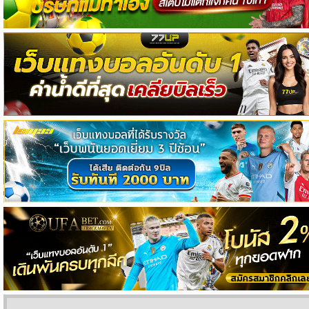
ข่าว
กีฬา
ข่าว
บอล
ไทย
ข่าว
ฟุตบอล
ต่าง
ประเทศ
ข่าว
NBA
ข่าว
NFL