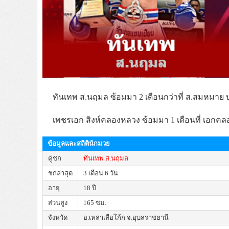
ทันเทพ ส.นฤมล ซ้อมมา 2 เดือนกว่าที่ ส.สมหมาย บาง
เพชรเอก สิงห์คลองหลวง ซ้อมมา 1 เดือนที่ เอกค
ข้อมูลและสถิตินักมวย
คู่ชก
ทันเทพ ส.นฤมล
ชกล่าสุด
3 เดือน 6 วัน
อายุ
18 ปี
ส่วนสูง
165 ซม.
จังหวัด
อ.เหล่าเสือโก้ก จ.อุบลราชธานี