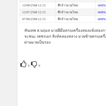
13/09/2568 12:15
ศึกจ้าวมวยไทย
เพชรเ
12/07/2568 12:15
ศึกจ้าวมวยไทย
เพชรเ
07/06/2568 12:15
ศึกจ้าวมวยไทย
เพชรเ
ทันเทพ ส.นฤมล มวยฝีมือครบเครื่องสองแข้งสองการ
จะชนะ เพชรเอก สิงห์คลองหลวง มวยซ้ายครบเครื่
ผ่านมวยเป็นรอง
0
0