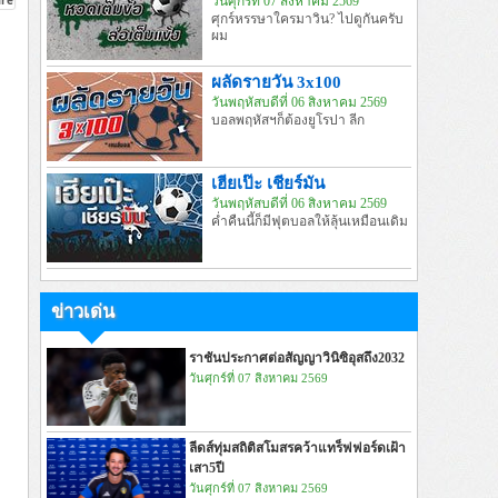
วันศุกร์ที่ 07 สิงหาคม 2569
ศุกร์หรรษาใครมาวิน? ไปดูกันครับ
ผม
ผลัดรายวัน 3x100
วันพฤหัสบดีที่ 06 สิงหาคม 2569
บอลพฤหัสฯก็ต้องยูโรปา ลีก
เฮียเป๊ะ เชียร์มัน
วันพฤหัสบดีที่ 06 สิงหาคม 2569
ค่ำคืนนี้ก็มีฟุตบอลให้ลุ้นเหมือนเดิม
ข่าวเด่น
ราชันประกาศต่อสัญญาวินิซิอุสถึง2032
วันศุกร์ที่ 07 สิงหาคม 2569
ลีดส์ทุ่มสถิติสโมสรคว้าแทร็ฟฟอร์ดเฝ้า
เสา5ปี
วันศุกร์ที่ 07 สิงหาคม 2569