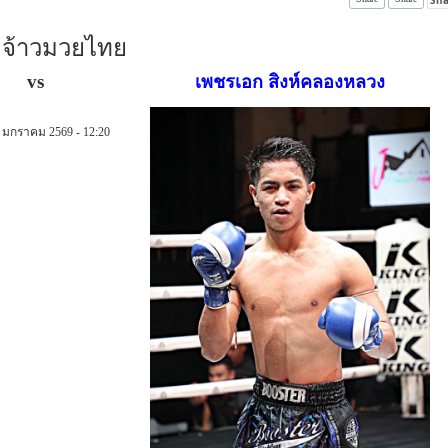
กจ้าวมวยไทย
vs
เพชรเอก สิงห์คลองหลวง
4 มกราคม 2569 - 12:20