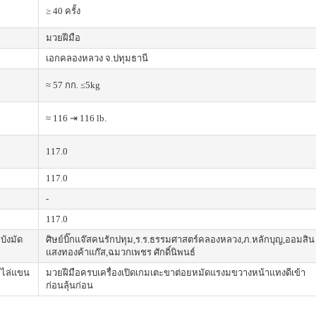
≥ 40 ครั้ง
มวยฝีมือ
เอกคลองหลวง จ.ปทุมธานี
≈ 57 กก. ≤5kg
≈ 116 ⇥ 116 lb.
117.0
117.0
-
117.0
บังมัด
ศิษย์บิ๊กแจ๊สคนรักปทุม,ร.ร.ธรรมศาสตร์คลองหลวง,ภ.หลักบุญ,ออมสิน
แสงทองค้าแก๊ส,ฉมวกเพชร ศักดิ์นิพนธ์
อไล่แขน
มวยฝีมือครบเครื่องเปิดเกมเตะขาต่อยหมัดแรงมขวางหน้าแทงดีเข้า
ก่อนลุ้นก่อน