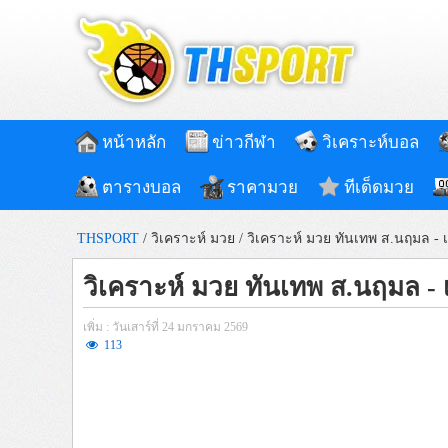
หน้าหลัก
ข่าวกีฬา
วิเคราะห์บอล
ตารางบอล
ราคามวย
ทีเด็ดมวย
THSPORT
/
วิเคราะห์ มวย
/
วิเคราะห์ มวย ทันเทพ ส.นฤมล -
วิเคราะห์ มวย ทันเทพ ส.นฤมล -
เพิ่ม : วันเสาร์ที่ 24 มกราคม 2569
113