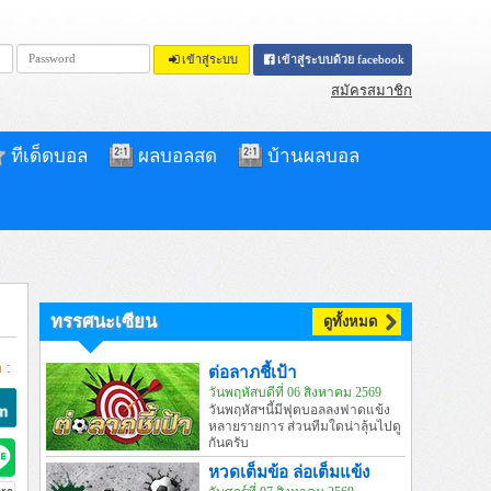
เข้าสู่ระบบ
เข้าสู่ระบบด้วย facebook
สมัครสมาชิก
ทีเด็ดบอล
ผลบอลสด
บ้านผลบอล
ทรรศนะเซียน
ดูทั้งหมด
 :
ต่อลาภชี้เป้า
วันพฤหัสบดีที่ 06 สิงหาคม 2569
วันพฤหัสฯนี้มีฟุตบอลลงฟาดแข้ง
หลายรายการ ส่วนทีมใดน่าลุ้นไปดู
กันครับ
หวดเต็มข้อ ล่อเต็มแข้ง