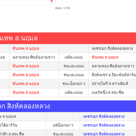
นเทพ ส.นฤมล
ทันเทพ ส.นฤมล
เพชรเอก สิงห์คลองหลวง
้อย
ฉลามทอง ศิษย์ฉลามขาว
แพ้คะแนน
ทันเทพ ส.นฤมล
ทันเทพ ส.นฤมล
ชนะคะแนน
ฉลามทอง ศิษย์ฉลามขาว
ทันเทพ ส.นฤมล
ชนะคะแนน
สิงห์เพชร อ.ปิยะพันธ์ฟาร์
ทันเทพ ส.นฤมล
ชนะน็อกยก 3
ปราบไพรี ส.สว่างยิมส์
ทันเทพ ส.นฤมล
แพ้คะแนน
เบอร์หนึ่ง ส.สละชีพ
ก สิงห์คลองหลวง
พ ส.นฤมล
เพชรเอก สิงห์คลองหลวง
อโต้อาร์วัน
แพ้น็อกยก 5
เพชรเอก สิงห์คลองหลวง
่าสัก ส.สละชีพ
ชนะคะแนน
เพชรเอก สิงห์คลองหลวง