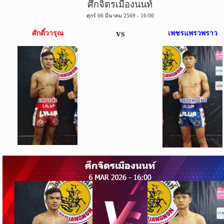
ศึกจิตรเมืองนนท์
ข่าว
ศุกร์ 06 มีนาคม 2569 - 16:00
บอล
ไทย
vs
ศักดิ์วารุณ
เพชรแพรวพราว
ข่าว
ฟุตบอล
ต่าง
ประเทศ
ข่าว
NBA
ข่าว
NFL
คอ
ลัม
นิ
สต์