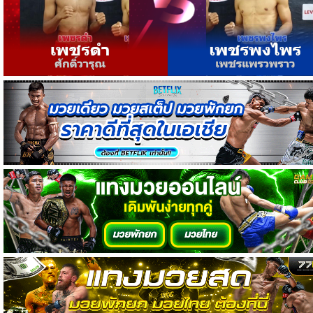
วิเคราะห์
บอล
วิเคราะห์
NFL
วิเคราะห์
NBA
ทีเด็ด
บอล
แกล
ล
อรี่
สาว
งาม