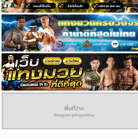
ผล
บอล
สด
Copyright
©
24
AUG
2017
-
2026
TH
Sport
,
All
rights
reserved.