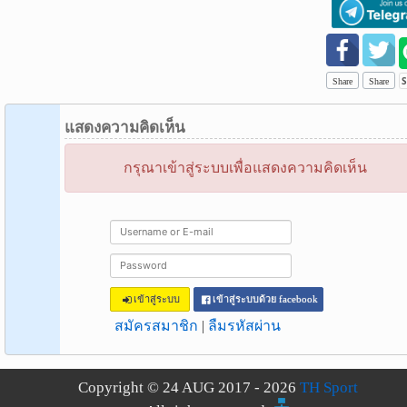
Share
Share
แสดงความคิดเห็น
กรุณาเข้าสู่ระบบเพื่อแสดงความคิดเห็น
เข้าสู่ระบบ
เข้าสู่ระบบด้วย facebook
สมัครสมาชิก
|
ลืมรหัสผ่าน
Copyright © 24 AUG 2017 - 2026
TH Sport