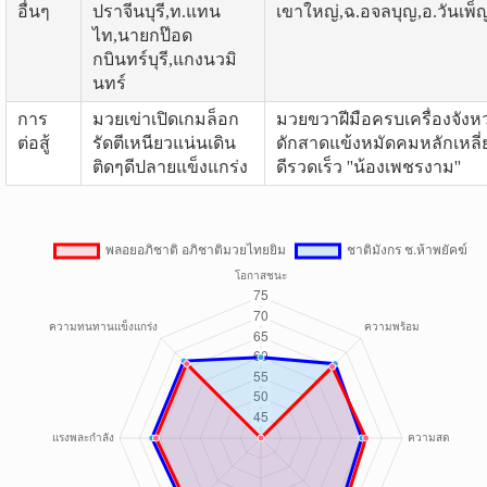
อื่นๆ
ปราจีนบุรี,ท.แทน
เขาใหญ่,ฉ.อจลบุญ,อ.วันเพ็
ไท,นายกป๊อด
กบินทร์บุรี,แกงนวมิ
นทร์
การ
มวยเข่าเปิดเกมล็อก
มวยขวาฝีมือครบเครื่องจังห
ต่อสู้
รัดตีเหนียวแน่นเดิน
ดักสาดแข้งหมัดคมหลักเหลี่
ติดๆดีปลายแข็งแกร่ง
ดีรวดเร็ว ''น้องเพชรงาม''