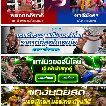
วิเคราะห์
บอล
วิเคราะห์
NFL
วิเคราะห์
NBA
ทีเด็ด
บอล
แกล
ล
อรี่
สาว
งาม