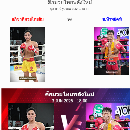
ศึกมวยไทยพลังใหม่
ข่าว
พุธ 03 มิถุนายน 2569 - 18:00
บอล
ไทย
vs
อภิชาติมวยไทยยิม
ช.ห้าพยัคฆ์
ข่าว
ฟุตบอล
ต่าง
ประเทศ
ข่าว
NBA
ข่าว
NFL
คอ
ลัม
นิ
สต์