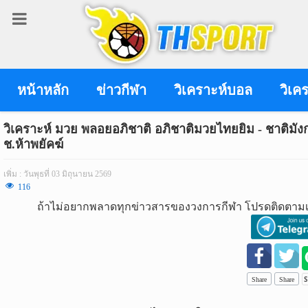
เข้า
สู่
ระบบ
หน้าหลัก
ข่าวกีฬา
วิเคราะห์บอล
วิเค
วิเคราะห์ มวย พลอยอภิชาติ อภิชาติมวยไทยยิม - ชาติมัง
ช.ห้าพยัคฆ์
เข้าสู่ระบบ
เพิ่ม : วันพุธที่ 03 มิถุนายน 2569
เข้าสู่ระบบด้วย facebook
116
ถ้าไม่อยากพลาดทุกข่าวสารของวงการกีฬา โปรดติดตามเ
สมัคร
สมาชิก
ข่าว
กีฬา
Share
Share