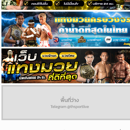
ผล
บอล
สด
Copyright
©
24
AUG
2017
-
2026
TH
Sport
,
All
rights
reserved.