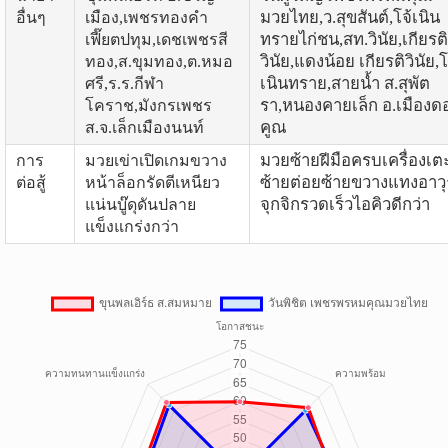
มวยไทย,ว.สุขสันต์,โจ้เนิน
อื่นๆ
เมือง,เพชรทองคำ
ทรายไก่ชน,สท.วินัย,เกียรติ
เฟี๊ยตปทุม,เดชเพชรสี
วินัย,แดงน้อย เกียรติวินัย,โ
ทอง,ส.ขุมทอง,ต.หมอ
เนินทราย,สายน้ำ ส.สุพัต
ศรี,ร.ร.กีฬา
รา,หนองคายเล็ก อ.เมืองด
โคราช,มังกรเพชร
คูณ
ส.จ.เล็กเมืองนนท์
มวยซ้ายฝีมือครบเครื่องเต
การ
มวยเข่าเปิดเกมขวาง
ซ้ายต่อยซ้ายขวางแทงอาวุ
ต่อสู้
หน้าล็อกรัดตีเหนียว
จุกจิกรวดเร็วไอคิวดีกว่า
แน่นบู๊ดุดันปลาย
แข็งแกร่งกว่า