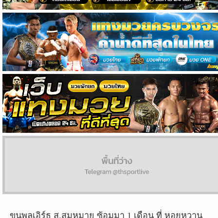
ผล
บอล
สด
Copyright
©
24
AUG
2017
-
2026
TH
Sport
,
All
rights
reserved.
ขุนพลเอิร์ธ ส.สมหมาย ซ้อมมา 1 เดือน ที่ หอยหวาน