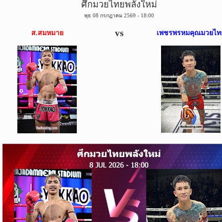
ศึกมวยไทยพลังใหม่
ข่าว
พุธ 08 กรกฎาคม 2569 - 18:00
บอล
ไทย
vs
ส.สมหมาย
เพชรพรหมคุณมวยไท
ข่าว
ฟุตบอล
ต่าง
ประเทศ
ข่าว
NBA
ข่าว
NFL
คอ
ลัม
นิ
สต์