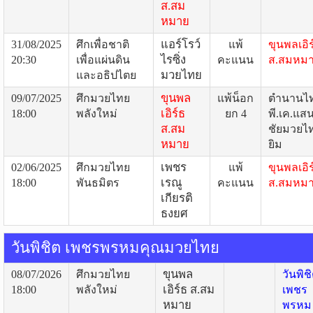
ส.สม
หมาย
แอร์โรว์
31/08/2025
ศึกเพื่อชาติ
แพ้
ขุนพลเอิร
ไรซิ่ง
20:30
เพื่อแผ่นดิน
คะแนน
ส.สมหม
มวยไทย
และอธิปไตย
ขุนพล
09/07/2025
ศึกมวยไทย
แพ้น็อก
ตำนานไ
เอิร์ธ
18:00
พลังใหม่
ยก 4
พี.เค.แส
ส.สม
ชัยมวยไ
หมาย
ยิม
เพชร
02/06/2025
ศึกมวยไทย
แพ้
ขุนพลเอิร
เรณู
18:00
พันธมิตร
คะแนน
ส.สมหม
เกียรติ
ธงยศ
วันพิชิต เพชรพรหมคุณมวยไทย
ขุนพล
08/07/2026
ศึกมวยไทย
วันพิช
เอิร์ธ ส.สม
18:00
พลังใหม่
เพชร
หมาย
พรหม