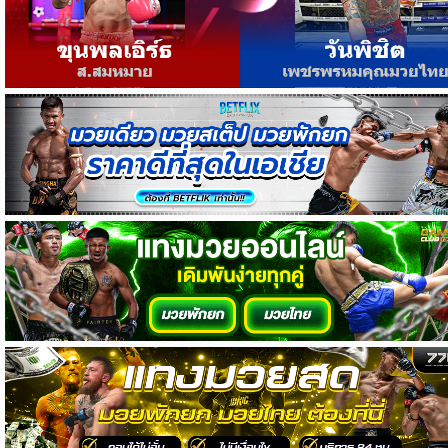
วิเคราะห์
บอล
วิเคราะห์
NFL
วิเคราะห์
NBA
ทีเด็ด
บอล
แกล
ล
อรี่
สาว
งาม