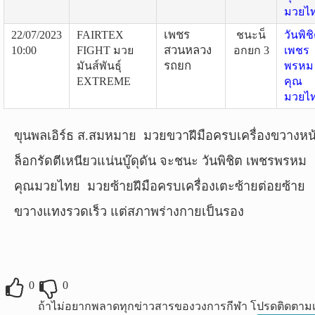
มวยไ
เพชร
22/07/2023
FAIRTEX
ชนะน็
วันพิช
สวนหลวง
10:00
FIGHT มวย
อกยก 3
เพชร
รถยก
มันส์พันธุ์
พรหม
EXTREME
คุณ
มวยไ
ขุนพลเอิร์ธ ส.สมหมาย มวยขวาฝีมือครบเครื่องขวางหน
ล็อกรัดตีเหนียวแน่นบู๊ดุดัน จะชนะ วันพิชิต เพชรพรหม
คุณมวยไทย มวยซ้ายฝีมือครบเครื่องเตะซ้ายต่อยซ้าย
ขวางแทงรวดเร็ว แต่สภาพร่างกายเป็นรอง
0
0
ถ้าไม่อยากพลาดทุกข่าวสารของวงการกีฬา โปรดติดตามเ