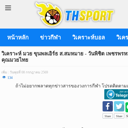
เข้า
สู่
ระบบ
หน้าหลัก
ข่าวกีฬา
วิเคราะห์บอล
วิเค
วิเคราะห์ มวย ขุนพลเอิร์ธ ส.สมหมาย - วันพิชิต เพชรพร
คุณมวยไทย
เข้าสู่ระบบ
เพิ่ม : วันพุธที่ 08 กรกฎาคม 2569
เข้าสู่ระบบด้วย facebook
134
ถ้าไม่อยากพลาดทุกข่าวสารของวงการกีฬา โปรดติดตามเ
สมัคร
สมาชิก
ข่าว
กีฬา
Share
Share