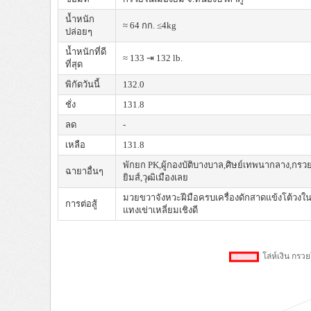
น้ำหนัก
≈ 64 กก. ≤4kg
ปล่อยๆ
น้ำหนักที่ดี
≈ 133 ⇥ 132 lb.
ที่สุด
พิกัดวันนี้
132.0
ชั่ง
131.8
ลด
-
เหลือ
131.8
พักยก PK,ผู้กองบัติบางบาล,ศิษย์เทพนากลาง,กรว
ฉายาอื่นๆ
ยิมส์,วุฒิเมืองเลย
มวยขวาจังหวะฝีมือครบเครื่องดักสาดแข้งโต้วงใ
การต่อสู้
แทงเข่าเหลี่ยมเชิงดี