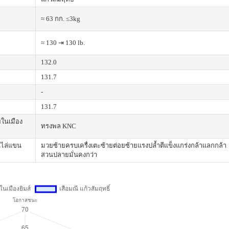
≈ 63 กก. ≤3kg
≈ 130 ⇥ 130 lb.
132.0
131.7
-
131.7
ยในเมือง
ทรงพล KNC
นไล่แขน
มวยซ้ายครบเครื่งเตะซ้ายต่อยซ้ายแรงปล้ำตีแข็งแกร่งกล้าแลกกล้า
สวนปลายมั่นคงกว่า