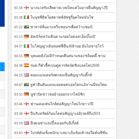
นางนวลรับเสียดายเวลเบ็คแต่ไม่อาจยื่นสัญญา2ปี
05:58
โบนุชชี่ติดโผสตาฟฟ์อัซซูรี่ยุคใหม่มันโช่
05:38
ซาลาห์ลั่นมาแทร็บซอนฯเพื่อคว้าแชมป์
05:22
อัลเบิร์ตหวังเดินตามรอยไอดอล'เอ็มบั๊ปเป้'
05:13
โบโลญญ่าเมินทอฟฟี่ยื่น30ล้านย.ยันไม่ขายโรว์
04:57
บุคเผยยังไม่มีกำหนดคืนสนามของ'ชล็อตตี้-ชาน'
04:55
รมต.กีฬาชี้สเปนคู่ควรจัดนัดชิงบอลโลก2030
04:38
คอมแมนเดอร์สตกลงเซ็นสัญญากับดิ๊กส์
04:25
ยูฟ่ายืนยันแผนบอยคอตบอลโลกแม้จานนี่ขอโทษ
04:07
นูซ่าปัดข่าวขอย้ายออกจากไลป์ซิก
03:55
ฟานเดอเฟ่นใกล้ต่อสัญญาใหม่ไก่ยาว5ปี
03:46
ปืนรับทรัพย์ก้อนโตต่อสัญญาเอมิเรตส์ถึง2033
03:30
อีเพเนซ่าแฮปปี้ลงเอยกับอีเกิ้ลส์
03:19
ไบรท์ตันเซ็งหนักบาเลบาเจ็บข้อเท้าจ่อวืดต้นซีซั่น
03:05