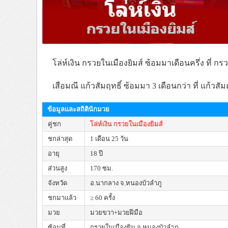
โล่ห์เงิน กรวยในเมืองยิมส์ ซ้อมมาเดือนครึ่ง ที่ ก
เสือมณี แก้วสัมฤทธิ์ ซ้อมมา 3 เดือนกว่า ที่ แก้วสัมฤท
ข้อมูลและสถิตินักมวย
คู่ชก
โล่ห์เงิน กรวยในเมืองยิมส์
ชกล่าสุด
1 เดือน 25 วัน
อายุ
18 ปี
ส่วนสูง
170 ซม.
จังหวัด
อ.นากลาง จ.หนองบัวลำภู
ชกมาแล้ว
≥ 60 ครั้ง
มวย
มวยขวา+มวยฝีมือ
ซ้อมที่
กรวยในเมืองยิม จ.หนองบัวลําภู