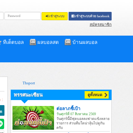
เข้าสู่ระบบ
เข้าสู่ระบบด้วย facebook
สมัครสมาชิก
ทีเด็ดบอล
ผลบอลสด
บ้านผลบอล
Thsport
ทรรศนะเซียน
ดูทั้งหมด
 :
ต่อลาภชี้เป้า
วันศุกร์ที่ 07 สิงหาคม 2569
วันศุกร์นี้มีฟุตบอลลงฟาดแข้งหลาย
รายการ ส่วนทีมใดน่าลุ้นไปดูกัน
ครับ