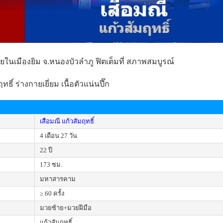
รวยในเมืองยิม จ.หนองบัวลําภู ฟิตเต็มที่ สภาพสมบูรณ์
ธิ์ ร่างกายเยี่ยม เนื้อตัวแน่นปึ๊ก
เสือมณี แก้วสัมฤทธิ์
4 เดือน 27 วัน
22 ปี
173 ซม.
มหาสารคาม
≥ 60 ครั้ง
มวยซ้าย+มวยฝีมือ
แก้วสัมฤทธิ์