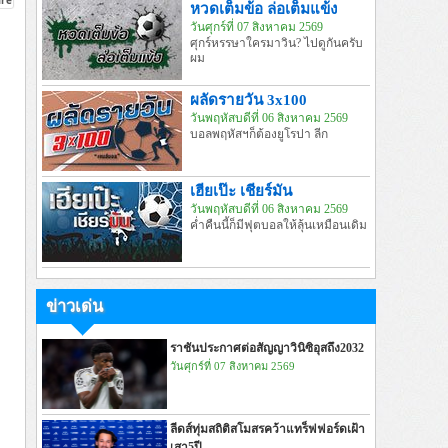
หวดเต็มข้อ ล่อเต็มแข้ง
วันศุกร์ที่ 07 สิงหาคม 2569
ศุกร์หรรษาใครมาวิน? ไปดูกันครับ
ผม
ผลัดรายวัน 3x100
วันพฤหัสบดีที่ 06 สิงหาคม 2569
บอลพฤหัสฯก็ต้องยูโรปา ลีก
เฮียเป๊ะ เชียร์มัน
วันพฤหัสบดีที่ 06 สิงหาคม 2569
ค่ำคืนนี้ก็มีฟุตบอลให้ลุ้นเหมือนเดิม
ข่าวเด่น
ราชันประกาศต่อสัญญาวินิซิอุสถึง2032
วันศุกร์ที่ 07 สิงหาคม 2569
ลีดส์ทุ่มสถิติสโมสรคว้าแทร็ฟฟอร์ดเฝ้า
เสา5ปี