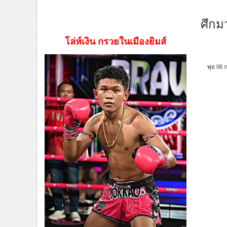
ศึกม
โล่ห์เงิน กรวยในเมืองยิมส์
พุธ 08 