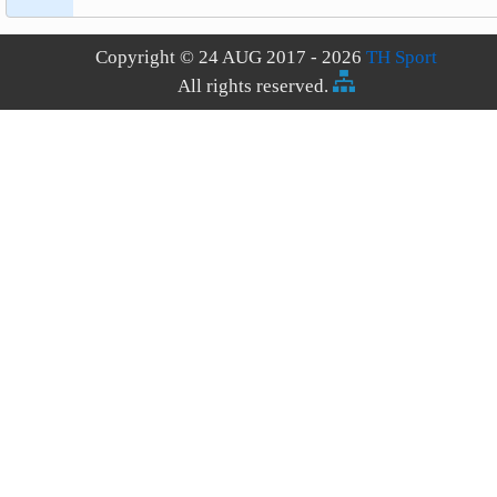
Copyright © 24 AUG 2017 - 2026
TH Sport
All rights reserved.