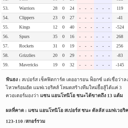
53.
Warriors
28
0
24
-
-
-
-
-
-
119
54.
Clippers
23
0
27
-
-
-
-
-
-
-41
55.
Kings
12
0
40
-
-
-
-
-
-
-524
56.
Spurs
35
0
16
-
-
-
-
-
-
268
57.
Rockets
31
0
19
-
-
-
-
-
-
256
58.
Grizzlies
20
0
29
-
-
-
-
-
-
-83
59.
Mavericks
19
0
32
-
-
-
-
-
-
-145
ฟันธง :
สเปอร์ส เช็คฟิตการ์ด เดออารอน ฟ็อกซ์ แต่เชื่อว่าล
ไหวพร้อมอัด แมฟเวอริคส์ โหมดสร้างทีมใหม่ยื้อสู้ได้แค่ 3
ควอเตอร์​มองว่า
แซน แอนโทนิโอ ชนะได้ขาดถึง 13 แต้ม
ผลที่คาด : แซน แอนโทนิโอ สเปอร์ส ชนะ ดัลลัส แมฟเวอริค
123-110 /สกอร์รวม