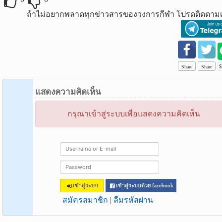
ถ้าไม่อยากพลาดทุกข่าวสารของวงการกีฬา โปรดติดตามเ
Share
Share
แสดงความคิดเห็น
กรุณาเข้าสู่ระบบเพื่อแสดงความคิดเห็น
เข้าสู่ระบบ
เข้าสู่ระบบด้วย facebook
สมัครสมาชิก
|
ลืมรหัสผ่าน