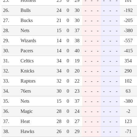
25.
Hornets
25
0
29
-
-
-
-
-
-
101
26.
Bulls
24
0
30
-
-
-
-
-
-
-192
27.
Bucks
21
0
30
-
-
-
-
-
-
-205
28.
Nets
15
0
37
-
-
-
-
-
-
-380
29.
Wizards
14
0
38
-
-
-
-
-
-
-557
30.
Pacers
14
0
40
-
-
-
-
-
-
-415
31.
Celtics
34
0
19
-
-
-
-
-
-
354
32.
Knicks
34
0
20
-
-
-
-
-
-
290
33.
Raptors
32
0
22
-
-
-
-
-
-
102
34.
76ers
30
0
23
-
-
-
-
-
-
63
35.
Nets
15
0
37
-
-
-
-
-
-
-380
36.
Magic
28
0
24
-
-
-
-
-
-
-2
37.
Heat
28
0
27
-
-
-
-
-
-
123
38.
Hawks
26
0
29
-
-
-
-
-
-
-71