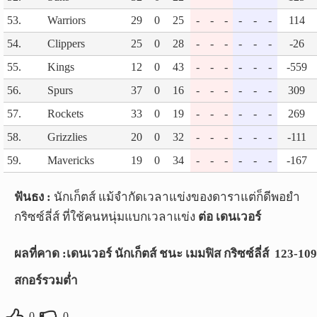
53.
Warriors
29
0
25
-
-
-
-
-
-
114
54.
Clippers
25
0
28
-
-
-
-
-
-
-26
55.
Kings
12
0
43
-
-
-
-
-
-
-559
56.
Spurs
37
0
16
-
-
-
-
-
-
309
57.
Rockets
33
0
19
-
-
-
-
-
-
269
58.
Grizzlies
20
0
32
-
-
-
-
-
-
-111
59.
Mavericks
19
0
34
-
-
-
-
-
-
-167
ฟันธง :
นักเก็ตส์ แม้จำกัดเวลาแข่งของดาราแต่ก็ดีพอยำ
กริซซ์ลี่ส์ ที่ใช้คนหนุ่มแบกเวลาแข่ง
ต่อ เดนเวอร์
ผลที่คาด :เดนเวอร์ นักเก็ตส์ ชนะ เมมฟิส กริซซ์ลี่ส์ 123-109
สกอร์รวมต่ำ
0
0