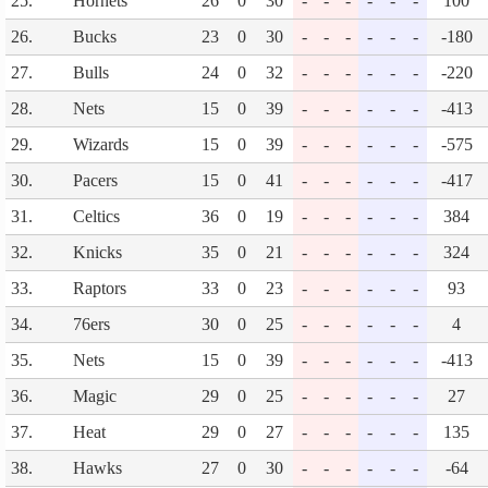
25.
Hornets
26
0
30
-
-
-
-
-
-
100
26.
Bucks
23
0
30
-
-
-
-
-
-
-180
27.
Bulls
24
0
32
-
-
-
-
-
-
-220
28.
Nets
15
0
39
-
-
-
-
-
-
-413
29.
Wizards
15
0
39
-
-
-
-
-
-
-575
30.
Pacers
15
0
41
-
-
-
-
-
-
-417
31.
Celtics
36
0
19
-
-
-
-
-
-
384
32.
Knicks
35
0
21
-
-
-
-
-
-
324
33.
Raptors
33
0
23
-
-
-
-
-
-
93
34.
76ers
30
0
25
-
-
-
-
-
-
4
35.
Nets
15
0
39
-
-
-
-
-
-
-413
36.
Magic
29
0
25
-
-
-
-
-
-
27
37.
Heat
29
0
27
-
-
-
-
-
-
135
38.
Hawks
27
0
30
-
-
-
-
-
-
-64