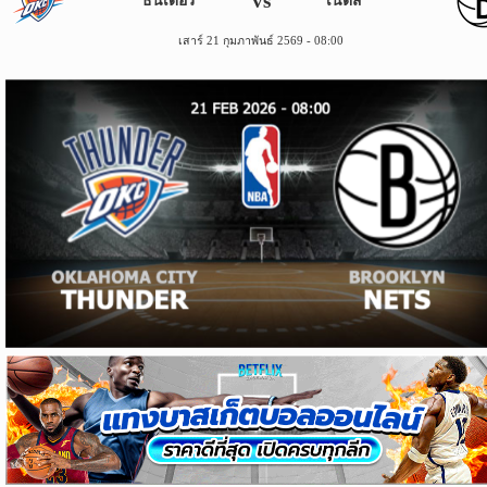
vs
ธันเดอร์
เน็ตส์
ข่าว
บอล
เสาร์ 21 กุมภาพันธ์ 2569 - 08:00
ไทย
ข่าว
ฟุตบอล
ต่าง
ประเทศ
ข่าว
NBA
ข่าว
NFL
คอ
ลัม
นิ
สต์