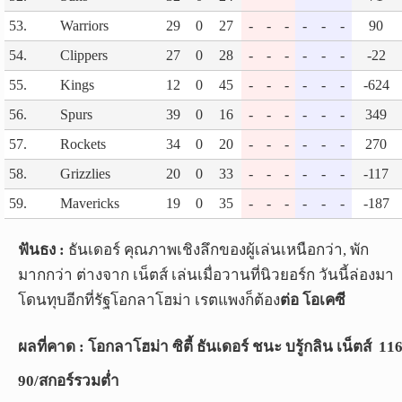
53.
Warriors
29
0
27
-
-
-
-
-
-
90
54.
Clippers
27
0
28
-
-
-
-
-
-
-22
55.
Kings
12
0
45
-
-
-
-
-
-
-624
56.
Spurs
39
0
16
-
-
-
-
-
-
349
57.
Rockets
34
0
20
-
-
-
-
-
-
270
58.
Grizzlies
20
0
33
-
-
-
-
-
-
-117
59.
Mavericks
19
0
35
-
-
-
-
-
-
-187
ฟันธง :
ธันเดอร์ คุณภาพเชิงลึกของผู้เล่นเหนือกว่า, พัก
มากกว่า ต่างจาก เน็ตส์ เล่นเมื่อวานที่นิวยอร์ก วันนี้ล่องมา
โดนทุบอีกที่รัฐโอกลาโฮม่า เรตแพงก็ต้อง
ต่อ โอเคซี
ผลที่คาด : โอกลาโฮม่า ซิตี้ ธันเดอร์ ชนะ บรู้กลิน เน็ตส์ 116
90/สกอร์รวมต่ำ