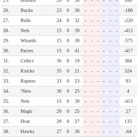
25.
Hornets
26
0
30
-
-
-
-
-
-
100
26.
Bucks
23
0
30
-
-
-
-
-
-
-180
27.
Bulls
24
0
32
-
-
-
-
-
-
-220
28.
Nets
15
0
39
-
-
-
-
-
-
-413
29.
Wizards
15
0
39
-
-
-
-
-
-
-575
30.
Pacers
15
0
41
-
-
-
-
-
-
-417
31.
Celtics
36
0
19
-
-
-
-
-
-
384
32.
Knicks
35
0
21
-
-
-
-
-
-
324
33.
Raptors
33
0
23
-
-
-
-
-
-
93
34.
76ers
30
0
25
-
-
-
-
-
-
4
35.
Nets
15
0
39
-
-
-
-
-
-
-413
36.
Magic
29
0
25
-
-
-
-
-
-
27
37.
Heat
29
0
27
-
-
-
-
-
-
135
38.
Hawks
27
0
30
-
-
-
-
-
-
-64