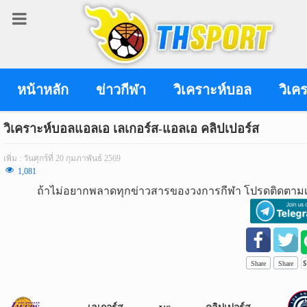
เข้า
สู่
ระบบ
หน้าหลัก
ข่าวกีฬา
วิเคราะห์บอล
วิเค
วิเคราะห์บอลแอลเอ เลเกอร์ส-แอลเอ คลิปเปอร์ส
เข้าสู่ระบบ
เพิ่ม : วันศุกร์ที่ 20 กุมภาพันธ์ 2569
1,081
เข้าสู่ระบบด้วย facebook
ถ้าไม่อยากพลาดทุกข่าวสารของวงการกีฬา โปรดติดตามเ
สมัคร
สมาชิก
ข่าว
Share
Share
กีฬา