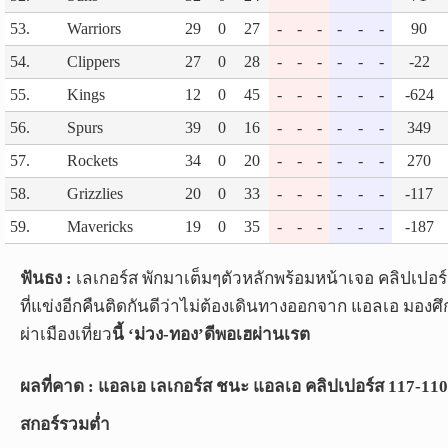
53.
Warriors
29
0
27
-
-
-
-
-
-
90
54.
Clippers
27
0
28
-
-
-
-
-
-
-22
55.
Kings
12
0
45
-
-
-
-
-
-
-624
56.
Spurs
39
0
16
-
-
-
-
-
-
349
57.
Rockets
34
0
20
-
-
-
-
-
-
270
58.
Grizzlies
20
0
33
-
-
-
-
-
-
-117
59.
Mavericks
19
0
35
-
-
-
-
-
-
-187
ฟันธง :
เลเกอร์ส พักมาเต็มๆตัวหลักพร้อมหน้าเจอ คลิปเปอร
ที่แข่งอีกคืนติดกันดีว่าไม่ต้องเดินทางออกจาก แอลเอ มองศึ
ผ่าเมืองเที่ยว
นี้ ‘ม่วง-ทอง’ดีพอเฮผ่านเรต
ผลที่คาด : แอลเอ เลเกอร์ส ชนะ แอลเอ คลิปเปอร์ส 117-110
สกอร์รวมต่ำ