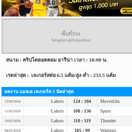
ผล
บอล
สด
Copyright
©
24
สนาม : คริปโตดอตคอม อารีน่า เวลา : 10:00 น.
AUG
2017
เรตล่าสุด : เลเกอร์สต่อ 6.5 แต้ม/สูง-ต่ำ : 233.5 แต้ม
-
2026
TH
ผลงาน แอลเอ เลเกอร์ส 5 นัดล่าสุด
Sport
,
Lakers
124 : 104
Mavericks
All
13/02/2026
rights
Lakers
108 : 136
Spurs
11/02/2026
reserved.
Lakers
110 : 119
Thunder
10/02/2026
Lakers
105 : 99
Warriors
08/02/2026