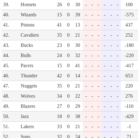
39.
Hornets
26
0
30
-
-
-
-
-
-
100
40.
Wizards
15
0
39
-
-
-
-
-
-
-575
41.
Pistons
41
0
13
-
-
-
-
-
-
437
42.
Cavaliers
35
0
21
-
-
-
-
-
-
252
43.
Bucks
23
0
30
-
-
-
-
-
-
-180
44.
Bulls
24
0
32
-
-
-
-
-
-
-220
45.
Pacers
15
0
41
-
-
-
-
-
-
-417
46.
Thunder
42
0
14
-
-
-
-
-
-
653
47.
Nuggets
35
0
21
-
-
-
-
-
-
220
48.
Wolves
34
0
22
-
-
-
-
-
-
276
49.
Blazers
27
0
29
-
-
-
-
-
-
-110
50.
Jazz
18
0
38
-
-
-
-
-
-
-429
51.
Lakers
33
0
21
-
-
-
-
-
-
-1
52.
Suns
32
0
24
-
-
-
-
-
-
71