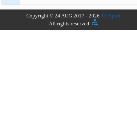
Copyright © 24 AUG 2017 - 2026
TH Sport
All rights reserved.