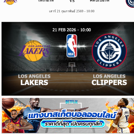
vs
เลเกอร์ส
คลิปเปอร์ส
ข่าว
บอล
เสาร์ 21 กุมภาพันธ์ 2569 - 10:00
ไทย
ข่าว
ฟุตบอล
ต่าง
ประเทศ
ข่าว
NBA
ข่าว
NFL
คอ
ลัม
นิ
สต์