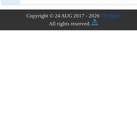
Copyright © 24 AUG 2017 - 2026
TH Sport
All rights reserved.