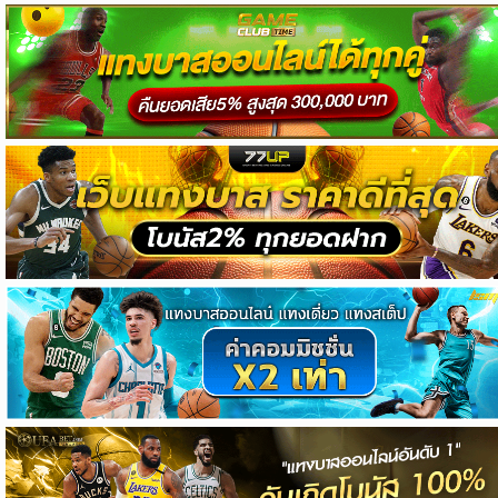
วิเคราะห์
บอล
วิเคราะห์
NFL
วิเคราะห์
NBA
ทีเด็ด
บอล
แกล
ล
อรี่
สาว
งาม