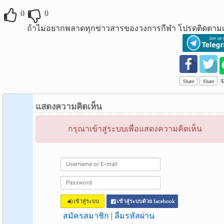
0
0
ถ้าไม่อยากพลาดทุกข่าวสารของวงการกีฬา โปรดติดตามเ
Share
Share
แสดงความคิดเห็น
กรุณาเข้าสู่ระบบเพื่อแสดงความคิดเห็น
เข้าสู่ระบบ
เข้าสู่ระบบด้วย facebook
สมัครสมาชิก
|
ลืมรหัสผ่าน