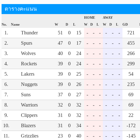
ตารางคะแนน
HOME
AWAY
No.
Name
W
D
L
W
D
L
W
D
L
GD
1.
Thunder
51
0
15
-
-
-
-
-
-
721
2.
Spurs
47
0
17
-
-
-
-
-
-
455
3.
Wolves
40
0
24
-
-
-
-
-
-
266
4.
Rockets
39
0
24
-
-
-
-
-
-
299
5.
Lakers
39
0
25
-
-
-
-
-
-
54
6.
Nuggets
39
0
26
-
-
-
-
-
-
235
7.
Suns
37
0
27
-
-
-
-
-
-
69
8.
Warriors
32
0
32
-
-
-
-
-
-
69
9.
Clippers
31
0
32
-
-
-
-
-
-
22
10.
Blazers
31
0
34
-
-
-
-
-
-
-172
11.
Grizzlies
23
0
40
-
-
-
-
-
-
-145