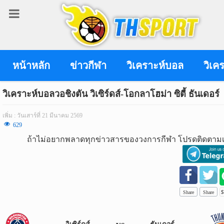
เข้า
สู่
ระบบ
หน้าหลัก
ข่าวกีฬา
วิเคราะห์บอล
วิเค
วิเคราะห์บอลวอชิงตัน วิเซิร์ดส์-โอกลาโฮม่า ซิตี้ ธันเดอร์
เข้าสู่ระบบ
เพิ่ม : วันเสาร์ที่ 21 มีนาคม 2569
629
เข้าสู่ระบบด้วย facebook
ถ้าไม่อยากพลาดทุกข่าวสารของวงการกีฬา โปรดติดตามเ
สมัคร
สมาชิก
ข่าว
Share
Share
กีฬา