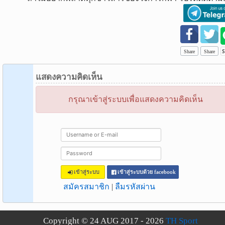
Share
Share
แสดงความคิดเห็น
กรุณาเข้าสู่ระบบเพื่อแสดงความคิดเห็น
เข้าสู่ระบบ
เข้าสู่ระบบด้วย facebook
สมัครสมาชิก
|
ลืมรหัสผ่าน
Copyright © 24 AUG 2017 - 2026
TH Sport