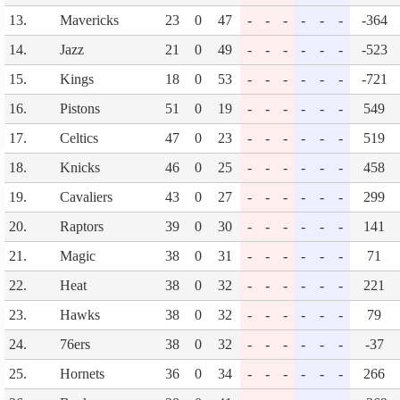
13.
Mavericks
23
0
47
-
-
-
-
-
-
-364
14.
Jazz
21
0
49
-
-
-
-
-
-
-523
15.
Kings
18
0
53
-
-
-
-
-
-
-721
16.
Pistons
51
0
19
-
-
-
-
-
-
549
17.
Celtics
47
0
23
-
-
-
-
-
-
519
18.
Knicks
46
0
25
-
-
-
-
-
-
458
19.
Cavaliers
43
0
27
-
-
-
-
-
-
299
20.
Raptors
39
0
30
-
-
-
-
-
-
141
21.
Magic
38
0
31
-
-
-
-
-
-
71
22.
Heat
38
0
32
-
-
-
-
-
-
221
23.
Hawks
38
0
32
-
-
-
-
-
-
79
24.
76ers
38
0
32
-
-
-
-
-
-
-37
25.
Hornets
36
0
34
-
-
-
-
-
-
266