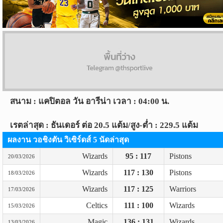
ผล
บอล
สด
Copyright
©
24
สนาม : แคปิตอล วัน อารีน่า เวลา : 04:00 น.
AUG
2017
เรตล่าสุด :
ธันเดอร์
ต่อ 20.5 แต้ม/สูง-ต่ำ : 229.5 แต้ม
-
2026
ผลงาน วอชิงตัน วิเซิร์ดส์ 5 นัดล่าสุด
TH
Wizards
95 : 117
Pistons
20/03/2026
Sport
,
All
Wizards
117 : 130
Pistons
18/03/2026
rights
Wizards
117 : 125
Warriors
17/03/2026
reserved.
Celtics
111 : 100
Wizards
15/03/2026
Magic
136 : 131
Wizards
13/03/2026