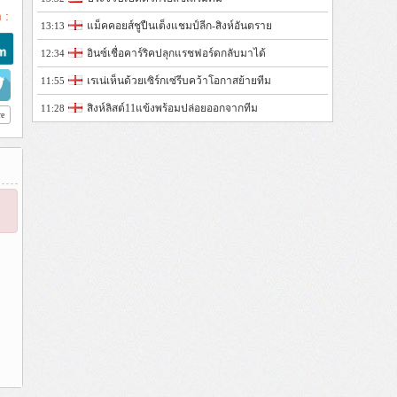
 :
แม็คคอยส์ชูปืนเต็งแชมป์ลีก-สิงห์อันตราย
13:13
อินซ์เชื่อคาร์ริคปลุกแรชฟอร์ดกลับมาได้
12:34
เรเน่เห็นด้วยเซิร์กเซ่รีบคว้าโอกาสย้ายทีม
11:55
สิงห์ลิสต์11แข้งพร้อมปล่อยออกจากทีม
11:28
re