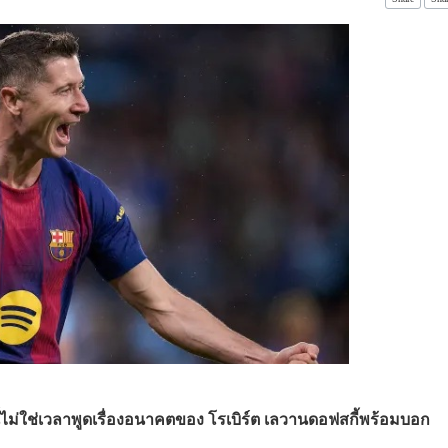
นนี้ไม่ใช่เวลาพูดเรื่องอนาคตของ โรเบิร์ต เลวานดอฟสกี้พร้อมบอก