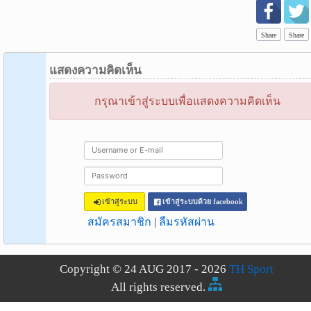
Share
Share
แสดงความคิดเห็น
กรุณาเข้าสู่ระบบเพื่อแสดงความคิดเห็น
เข้าสู่ระบบ
เข้าสู่ระบบด้วย facebook
สมัครสมาชิก
|
ลืมรหัสผ่าน
Copyright © 24 AUG 2017 - 2026
TH Sport
All rights reserved.