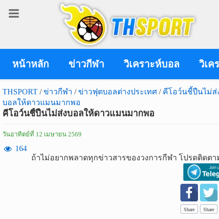
เข้า
สู่
ระบบ
หน้าหลัก
ข่าวกีฬา
วิเคราะห์บอล
วิเค
THSPORT
/
ข่าวกีฬา
/
ข่าวฟุตบอลต่างประเทศ
/
คีโอว์นชี้ปืนไม่ส่
บอลให้ดาวแมนมากพอ
เข้าสู่ระบบ
คีโอว์นชี้ปืนไม่ส่งบอลให้ดาวแมนมากพอ
เข้าสู่ระบบด้วย facebook
วันอาทิตย์ที่ 12 เมษายน 2569
สมัคร
164
ถ้าไม่อยากพลาดทุกข่าวสารของวงการกีฬา โปรดติดตาม
สมาชิก
ข่าว
กีฬา
Share
Share