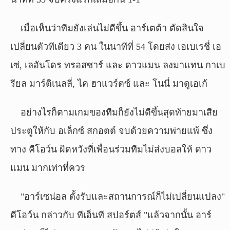
เมื่อเห็นว่าทีมยังเล่นไม่ดีขึ้น อาร์เตต้า ตัดสินใจ
เปลี่ยนตัวทีเดียว 3 คน ในนาทีที่ 54 โดยส่ง เอเบเรชี่ เอ
เซ่, เลอันโดร ทรอสซาร์ และ ดาวแมน ลงมาแทน กาเบ
รียล มาร์ติเนลลี่, ไค ฮาแวร์ตซ์ และ โนนี่ มาดูเอเก้
อย่างไรก็ตามเกมของทีมก็ยังไม่ดีขึ้นสุดท้ายมาเสีย
ประตูให้กับ อเล็กซ์ สกอตต์ จบด้วยความพ่ายแพ้ ซึ่ง
ทาง คีโอว์น ผิดหวังที่เพื่อนร่วมทีมไม่ส่งบอลให้ ดาว
แมน มากเท่าที่ควร
"อาร์เซน่อล ตั้งรับและสถานการณ์ก็ไม่เปลี่ยนแปลง"
คีโอว์น กล่าวกับ ทีเอ็นที สปอร์ตส์ "แล้วจากนั้น อาร์