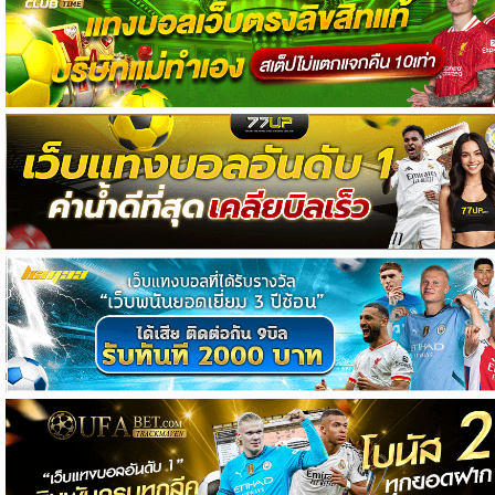
วิเคราะห์
บอล
วิเคราะห์
NFL
วิเคราะห์
NBA
ทีเด็ด
บอล
แกล
ล
อรี่
สาว
งาม