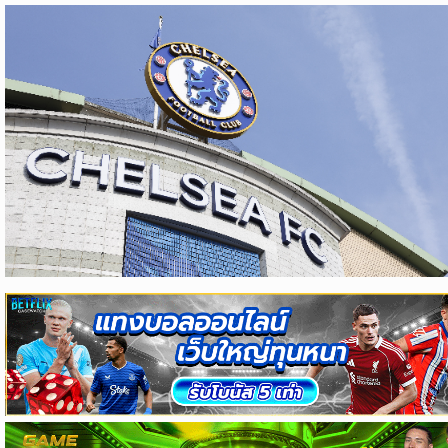
ข่าว
บอล
ไทย
ข่าว
ฟุตบอล
ต่าง
ประเทศ
ข่าว
NBA
ข่าว
NFL
คอ
ลัม
นิ
สต์