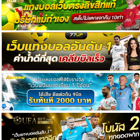
วิเคราะห์
บอล
วิเคราะห์
NFL
วิเคราะห์
NBA
ทีเด็ด
บอล
แกล
ล
อรี่
สาว
งาม