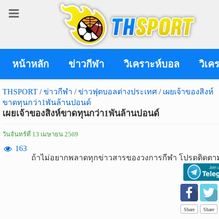
เข้า
สู่
ระบบ
หน้าหลัก
ข่าวกีฬา
วิเคราะห์บอล
วิเค
THSPORT
/
ข่าวกีฬา
/
ข่าวฟุตบอลต่างประเทศ
/
เผยเจ้าของสิงห์
ขาดทุนกว่า1พันล้านปอนด์
เข้าสู่ระบบ
เผยเจ้าของสิงห์ขาดทุนกว่า1พันล้านปอนด์
เข้าสู่ระบบด้วย facebook
วันจันทร์ที่ 13 เมษายน 2569
สมัคร
163
ถ้าไม่อยากพลาดทุกข่าวสารของวงการกีฬา โปรดติดตาม
สมาชิก
ข่าว
กีฬา
Share
Share