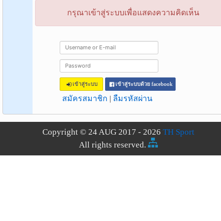
กรุณาเข้าสู่ระบบเพื่อแสดงความคิดเห็น
เข้าสู่ระบบ
เข้าสู่ระบบด้วย facebook
สมัครสมาชิก
|
ลืมรหัสผ่าน
Copyright © 24 AUG 2017 - 2026
TH Sport
All rights reserved.