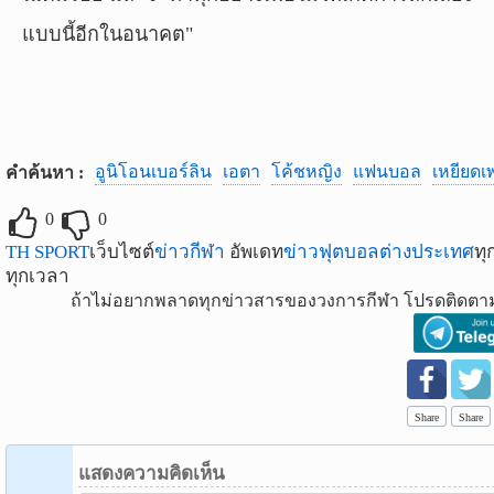
แบบนี้อีกในอนาคต"
อูนิโอนเบอร์ลิน
เอตา
โค้ชหญิง
แฟนบอล
เหยียดเ
คำค้นหา :
0
0
TH SPORT
เว็บไซต์
ข่าวกีฬา
อัพเดท
ข่าวฟุตบอลต่างประเทศ
ทุ
ทุกเวลา
ถ้าไม่อยากพลาดทุกข่าวสารของวงการกีฬา โปรดติดตาม
Share
Share
แสดงความคิดเห็น