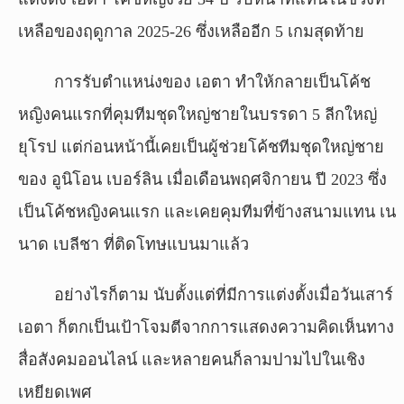
เหลือของฤดูกาล 2025-26 ซึ่งเหลืออีก 5 เกมสุดท้าย
การรับตำแหน่งของ เอตา ทำให้กลายเป็นโค้ช
หญิงคนแรกที่คุมทีมชุดใหญ่ชายในบรรดา 5 ลีกใหญ่
ยุโรป แต่ก่อนหน้านี้เคยเป็นผู้ช่วยโค้ชทีมชุดใหญ่ชาย
ของ อูนิโอน เบอร์ลิน เมื่อเดือนพฤศจิกายน ปี 2023 ซึ่ง
เป็นโค้ชหญิงคนแรก และเคยคุมทีมที่ข้างสนามแทน เน
นาด เบลีชา ที่ติดโทษแบนมาแล้ว
อย่างไรก็ตาม นับตั้งแต่ที่มีการแต่งตั้งเมื่อวันเสาร์
เอตา ก็ตกเป็นเป้าโจมตีจากการแสดงความคิดเห็นทาง
สื่อสังคมออนไลน์ และหลายคนก็ลามปามไปในเชิง
เหยียดเพศ