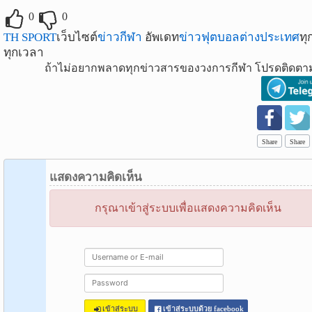
0
0
TH SPORT
เว็บไซต์
ข่าวกีฬา
อัพเดท
ข่าวฟุตบอลต่างประเทศ
ทุ
ทุกเวลา
ถ้าไม่อยากพลาดทุกข่าวสารของวงการกีฬา โปรดติดตาม
Share
Share
แสดงความคิดเห็น
กรุณาเข้าสู่ระบบเพื่อแสดงความคิดเห็น
เข้าสู่ระบบ
เข้าสู่ระบบด้วย facebook