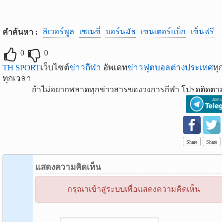
ลิเวอร์พูล
เซเนซี่
บอร์นมัธ
เซนเตอร์แบ็ก
เซ็นฟรี
คำค้นหา :
0
0
TH SPORT
เว็บไซต์
ข่าวกีฬา
อัพเดท
ข่าวฟุตบอลต่างประเทศ
ทุ
ทุกเวลา
ถ้าไม่อยากพลาดทุกข่าวสารของวงการกีฬา โปรดติดตาม
Share
Share
แสดงความคิดเห็น
กรุณาเข้าสู่ระบบเพื่อแสดงความคิดเห็น