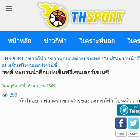
เข้า
สู่
ระบบ
หน้าหลัก
ข่าวกีฬา
วิเคราะห์บอล
วิเค
THSPORT
/
ข่าวกีฬา
/
ข่าวฟุตบอลต่างประเทศ
/
'หงส์'ทะยานนำศ
แย่งเซ็นฟรีเซนเตอร์เซเนซี่
เข้าสู่ระบบ
'หงส์'ทะยานนำศึกแย่งเซ็นฟรีเซนเตอร์เซเนซี่
เข้าสู่ระบบด้วย facebook
วันพฤหัสบดีที่ 16 เมษายน 2569
สมัคร
290
ถ้าไม่อยากพลาดทุกข่าวสารของวงการกีฬา โปรดติดตาม
สมาชิก
ข่าว
กีฬา
Share
Share