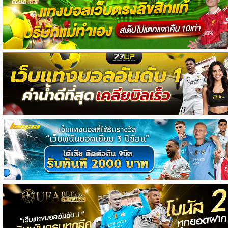
วิเคราะห์
บอล
วิเคราะห์
NFL
วิเคราะห์
NBA
ทีเด็ด
บอล
แกล
ล
อรี่
สาว
งาม