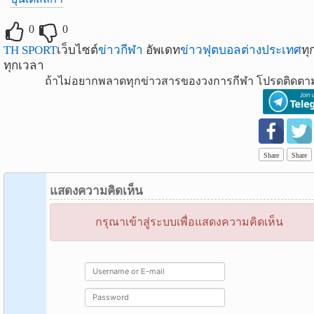
0
0
TH SPORT
เว็บไซต์
ข่าวกีฬา
อัพเดท
ข่าวฟุตบอลต่างประเทศ
ทุ
ทุกเวลา
ถ้าไม่อยากพลาดทุกข่าวสารของวงการกีฬา โปรดติดตาม
Share
Share
แสดงความคิดเห็น
กรุณาเข้าสู่ระบบเพื่อแสดงความคิดเห็น