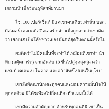
เยอรมนี' เมื่อวันพฤหัสฯที่ผ่านมา
'ใช่, 100 เปอร์เซ็นต์ มีแค่เขาคนเดียวเท่านั้น บอส,
มิสเตอร์ เฮอเนส' สตีลเลอร์ กล่าวเมื่อถูกถามว่าเขาคิด
ว่า เฮอเนส เป็นโค้ชชาวเยอรมันดีที่สุดในตอนนี้หรือไม่
'ผมคิดว่าไม่มีคนอื่นที่จะทำได้เหมือนที่เขาทำ นำ
ทีม (สตุ๊ตการ์ท) จากอันดับ 18 ขึ้นไปสู่จุดสูงสุด คว้า
แชมป์ เดเอฟเบ โพคาล และคว้าสิทธิ์ไปเล่นในยุโรป'
'เขายังพัฒนานักเตะทุกคนและมอบความมั่นใจให้
ทุกคนด้วย มีโค้ชเพียงไม่กี่คนที่จะทำแบบนั้นได้'
'เขามีความสำคัญมาก สำหรับทุกคนที่นี่ เขาเป็น