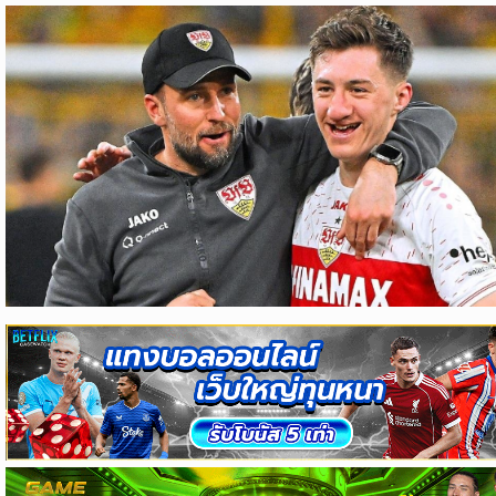
ข่าว
บอล
ไทย
ข่าว
ฟุตบอล
ต่าง
ประเทศ
ข่าว
NBA
ข่าว
NFL
คอ
ลัม
นิ
สต์