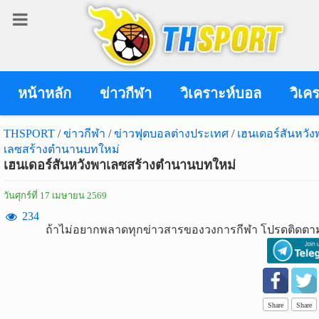
เข้า
สู่
ระบบ
หน้าหลัก
ข่าวกีฬา
วิเคราะห์บอล
วิเค
THSPORT
/
ข่าวกีฬา
/
ข่าวฟุตบอลต่างประเทศ
/
เฮนเดอร์สันหวัง
เลซสร้างตำนานบทใหม่
เข้าสู่ระบบ
เฮนเดอร์สันหวังพาเลซสร้างตำนานบทใหม่
เข้าสู่ระบบด้วย facebook
วันศุกร์ที่ 17 เมษายน 2569
สมัคร
234
ถ้าไม่อยากพลาดทุกข่าวสารของวงการกีฬา โปรดติดตาม
สมาชิก
ข่าว
กีฬา
Share
Share