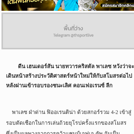
ผล
บอล
สด
Copyright
©
24
AUG
ดีน เฮนเดอร์สัน นายทวารคริสตัล พาเลซ หวังว่าจ
2017
เดินหน้าสร้างประวัติศาสตร์หน้าใหม่ให้กับสโมสรต่อไป
-
2026
หลังผ่านเข้ารอบรองชนะเลิศ คอนเฟอเรนซ์ ลีก
TH
Sport
,
All
rights
พาเลซ ฝ่าด่าน ฟิออเรนติน่า ด้วยสกอร์รวม 4-2 เข้าสู่
reserved.
รอบตัดเชือกในการเล่นถ้วยยุโรปครั้งแรกของสโมสร
ซึ่งเป็นผลพวงจากการคว้าแชมป์เอฟเอ คัพ อันเป็น