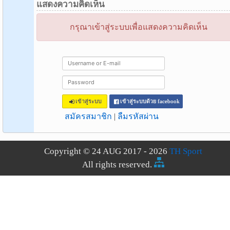
แสดงความคิดเห็น
กรุณาเข้าสู่ระบบเพื่อแสดงความคิดเห็น
เข้าสู่ระบบ
เข้าสู่ระบบด้วย facebook
สมัครสมาชิก
|
ลืมรหัสผ่าน
Copyright © 24 AUG 2017 - 2026
TH Sport
All rights reserved.