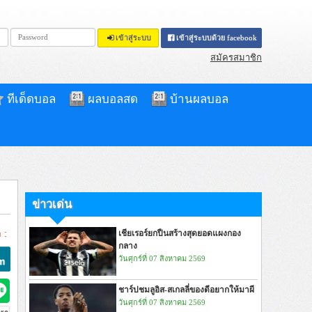
เข้าสู่ระบบ
เข้าสู่ระบบด้วย facebook
สมัครสมาชิก
ทีเด็ดบอล
ผลบอลสด
บ้านผลบอล
ข่าวเด่น
 :
เชียเรอร์ยกปืนสร้างสุดยอดแผงกอง
กลาง
วันศุกร์ที่ 07 สิงหาคม 2569
ชาร์ปชมลูอิส-สเกลลี่ของดีอยากให้มาผี
วันศุกร์ที่ 07 สิงหาคม 2569