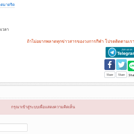
ตมาดริด
กเวลา
ถ้าไม่อยากพลาดทุกข่าวสารของวงการกีฬา โปรดติดตามเรา
Share
Share
กรุณาเข้าสู่ระบบเพื่อแสดงความคิดเห็น