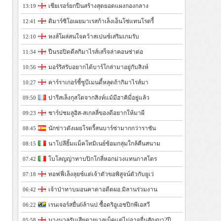
เชียเรอร์ยกปืนสร้างสุดยอดแผงกองกลาง
13:19
ดิมาร์ซิโอเผยมาเรสก้าเล็งเอ็นโซ่แทนโรดรี้
12:41
หงส์โผล่สนใจคว้าสเปนซ์เสริมเกมรับ
12:10
ปืนรอปิดดีลกิมาไรส์เสร็จล่าคอนซ่าต่อ
11:34
มอร์ริสรับอยากได้บาร์โกล่ามาอยู่กับสิงห์
10:56
คาร์ราเกอร์ชี้ซูบีเมนดี้หลุดถ้ากิมาไรส์มา
10:27
ปารีสเล็งกุสโตจากสิงห์แม้มีฮาคิมี่อยู่แล้ว
09:50
ชาร์ปชมลูอิส-สเกลลี่ของดีอยากให้มาผี
09:23
นักข่าวดังเผยโรดรี้สนบาร์ซ่ามากกว่าราชัน
08:45
นาโปลียิ้มแม็คโทมิเนย์ซ้อมกลุ่มใกล้คืนสนาม
08:15
โบโลญญ่าทาบปิกโกลี่หอกม่วงแทนกาสโตร
07:42
ทอฟฟี่เล็งลุยซ์แต่เจ้าตัวขอพิสูจน์ตัวกับยูเว่
07:18
เจ้าป่าทาบมอนคาดาอดีตผอ.มิลานร่วมงาน
06:42
เรนเจอร์สยื่น6ล้านป.ซื้อดริอูเอชปีกพีเอสวี
06:22
นางนวลรับเสียดายเวลเบ็คแต่ไม่อาจยื่นสัญญา2ปี
05:58