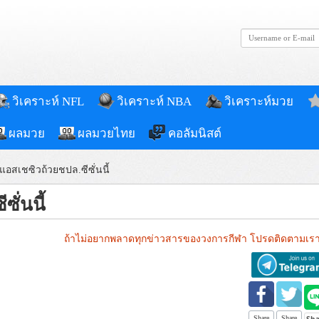
วิเคราะห์ NFL
วิเคราะห์ NBA
วิเคราะห์มวย
ผลมวย
ผลมวยไทย
คอลัมนิสต์
ปแอสเชซิวถ้วยชปล.ซีซั่นนี้
ั่นนี้
ถ้าไม่อยากพลาดทุกข่าวสารของวงการกีฬา โปรดติดตามเรา
Share
Share