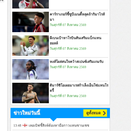
คาร์ราเกอร์ชี้ซูบีเมนดี้หลุดถ้ากิมาไรส์
มา
วันศุกร์ที่ 07 สิงหาคม 2569
ผีเบนเป้าหาโรบินสันเสริมแบ็กแทน
ฮอลล์
วันศุกร์ที่ 07 สิงหาคม 2569
หงส์โผล่สนใจคว้าสเปนซ์เสริมเกมรับ
วันศุกร์ที่ 07 สิงหาคม 2569
ดิมาร์ซิโอเผยมาเรสก้าเล็งเอ็นโซ่แทนโร
ดรี้
วันศุกร์ที่ 07 สิงหาคม 2569
ข่าวใหม่วันนี้
ดูทั้งหมด
เลอเบิฟชี้สิงห์ต้องหามือกาวแทนซานเชซ
13:48