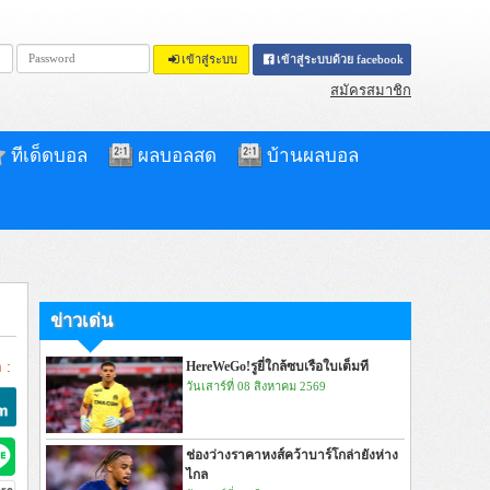
เข้าสู่ระบบ
เข้าสู่ระบบด้วย facebook
สมัครสมาชิก
ทีเด็ดบอล
ผลบอลสด
บ้านผลบอล
ข่าวเด่น
 :
HereWeGo!รูยี่ใกล้ซบเรือใบเต็มที
วันเสาร์ที่ 08 สิงหาคม 2569
ช่องว่างราคาหงส์คว้าบาร์โกล่ายังห่าง
ไกล