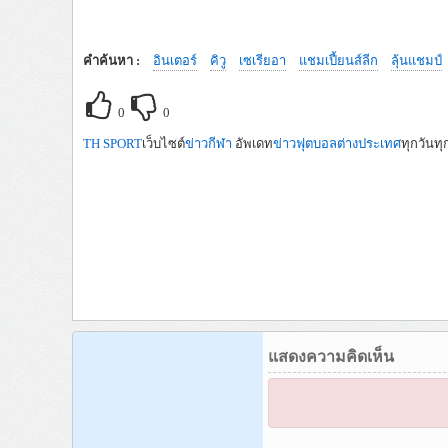
คำค้นหา :
อินเตอร์
คิวู
เซเรียอา
แชมเปี้ยนส์ลีก
ลุ้นแชมป์
0
0
TH SPORT
เว็บไซต์
ข่าวกีฬา
อัพเดท
ข่าวฟุตบอลต่างประเทศ
ทุกวันทุ
แสดงความคิดเห็น