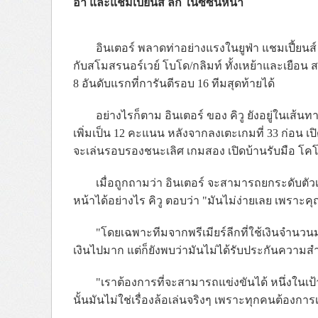
อา และแชมเปี้ยนส์ ลีก ในซีซั่นหน้า
อินเตอร์ พลาดท่าอย่างแรงในยูฟ่า แชมเปี้ยนส
กับสโมสรนอร์เวย์ โบโด/กลิมท์ ทั้งเหย้าและเยื
8 อันดับแรกที่การันตีรอบ 16 ทีมสุดท้ายได้
อย่างไรก็ตาม อินเตอร์ ของ คิวู ยังอยู่ในเส้
เพิ่มเป็น 12 คะแนน หลังจากลงเตะเกมที่ 33 ก่อน เปิ
จะเล่นรอบรองชนะเลิศ เกมสอง เปิดบ้านรับมือ โคโม่
เมื่อถูกถามว่า อินเตอร์ จะสามารถยกระดับตัวเอ
หน้าได้อย่างไร คิวู ตอบว่า "มันไม่ง่ายเลย เพราะคุ
"โดยเฉพาะทีมจากพรีเมียร์ลีกที่ใช้เงินจำนวน
เงินไปมาก แต่ก็ยังพบว่ามันไม่ได้รับประกันความสำ
"เราต้องการที่จะสามารถแข่งขันได้ หนึ่งในเ
นั้นมันไม่ใช่เรื่องล้อเล่นจริงๆ เพราะทุกคนต้องกา