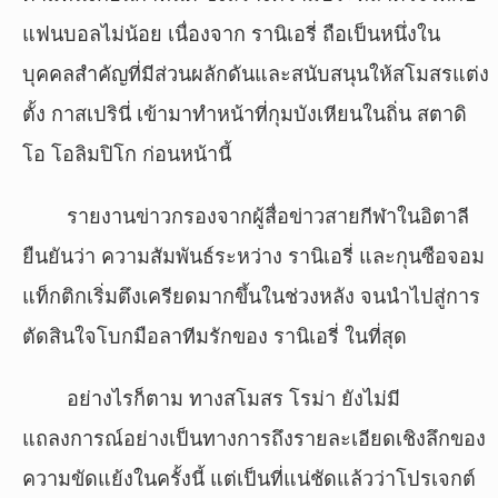
แฟนบอลไม่น้อย เนื่องจาก รานิเอรี่ ถือเป็นหนึ่งใน
บุคคลสำคัญที่มีส่วนผลักดันและสนับสนุนให้สโมสรแต่ง
ตั้ง กาสเปรินี่ เข้ามาทำหน้าที่กุมบังเหียนในถิ่น สตาดิ
โอ โอลิมปิโก ก่อนหน้านี้
รายงานข่าวกรองจากผู้สื่อข่าวสายกีฬาในอิตาลี
ยืนยันว่า ความสัมพันธ์ระหว่าง รานิเอรี่ และกุนซือจอม
แท็กติกเริ่มตึงเครียดมากขึ้นในช่วงหลัง จนนำไปสู่การ
ตัดสินใจโบกมือลาทีมรักของ รานิเอรี่ ในที่สุด
อย่างไรก็ตาม ทางสโมสร โรม่า ยังไม่มี
แถลงการณ์อย่างเป็นทางการถึงรายละเอียดเชิงลึกของ
ความขัดแย้งในครั้งนี้ แต่เป็นที่แน่ชัดแล้วว่าโปรเจกต์