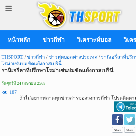
เข้า
สู่
ระบบ
หน้าหลัก
ข่าวกีฬา
วิเคราะห์บอล
วิเค
THSPORT
/
ข่าวกีฬา
/
ข่าวฟุตบอลต่างประเทศ
/
รานิเอรี่ลาที่ปรึ
โรม่าเซ่นปมขัดแย้งกาสเปรินี่
เข้าสู่ระบบ
รานิเอรี่ลาที่ปรึกษาโรม่าเซ่นปมขัดแย้งกาสเปรินี่
เข้าสู่ระบบด้วย facebook
วันศุกร์ที่ 24 เมษายน 2569
สมัคร
187
ถ้าไม่อยากพลาดทุกข่าวสารของวงการกีฬา โปรดติดตาม
สมาชิก
ข่าว
กีฬา
Share
Share