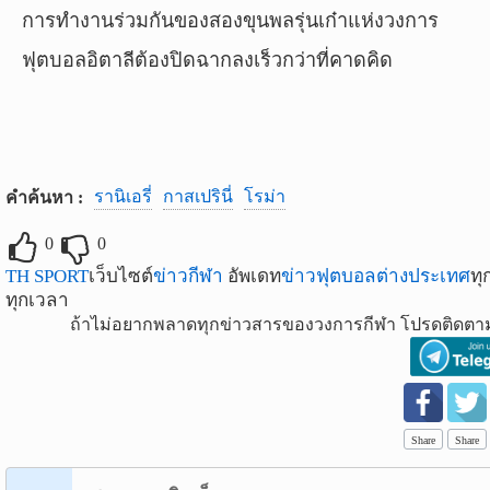
การทำงานร่วมกันของสองขุนพลรุ่นเก๋าแห่งวงการ
ฟุตบอลอิตาลีต้องปิดฉากลงเร็วกว่าที่คาดคิด
รานิเอรี่
กาสเปรินี่
โรม่า
คำค้นหา :
0
0
TH SPORT
เว็บไซต์
ข่าวกีฬา
อัพเดท
ข่าวฟุตบอลต่างประเทศ
ทุ
ทุกเวลา
ถ้าไม่อยากพลาดทุกข่าวสารของวงการกีฬา โปรดติดตาม
Share
Share